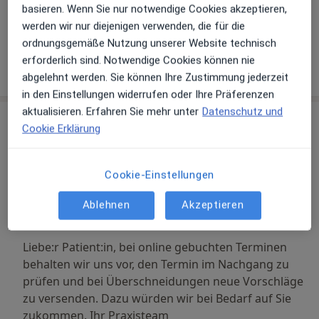
basieren. Wenn Sie nur notwendige Cookies akzeptieren,
Galerie ansehen (3)
werden wir nur diejenigen verwenden, die für die
ordnungsgemäße Nutzung unserer Website technisch
erforderlich sind. Notwendige Cookies können nie
Mehr Details anzeigen
über Erfahrungen
abgelehnt werden. Sie können Ihre Zustimmung jederzeit
in den Einstellungen widerrufen oder Ihre Präferenzen
aktualisieren. Erfahren Sie mehr unter
Datenschutz und
Leistungen & Kosten
Cookie Erklärung
Beliebte Leistungen
Erstuntersuchung (Neupatient/in)
Cookie-Einstellungen
M 7, Mannheim
Dr. B. v. Strachwitz-Helmstatt Dr. Ralph Bremer und
Ablehnen
Akzeptieren
Dr. Sebastian Korff
Liebe:r Patient:in, bei online gebuchten Terminen
behalten wir uns vor, den Termin im Nachgang zu
prüfen und bei Überschneidungen neue Vorschläge
zu versenden. Dazu würden wir bei Bedarf auf Sie
zukommen. Ihr Praxisteam