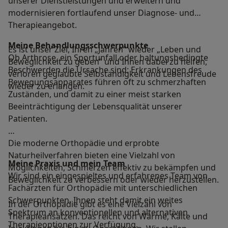
unserer Dienstleistungen und erweitern und
modernisieren fortlaufend unser Diagnose- und
Therapieangebot.
Meine Behandlungs­schwerpunkte
Es ist unser Ziel, Ihren „Jahren“ wieder „Leben und
Ob Arthrose, ein Sportunfall oder haltungsbedingte
Beweglichkeit zu geben“ und Ihnen dabei zu helfen,
Beschwerden die Ursache sind: Erkrankungen des
verloren geglaubte Selbständigkeit und Lebensfreude
Bewegungsapparates führen oft zu schmerzhaften
wieder zu erlangen.
Zuständen, und damit zu einer meist starken
Beeinträchtigung der Lebensqualität unserer
Patienten.
Die moderne Orthopädie und erprobte
Naturheilverfahren bieten eine Vielzahl von
Meine Praxis und mein Team
Möglichkeiten, Schmerzen effektiv zu bekämpfen und
Wir sind ein eingespieltes und erfahrenes Team von
Beweglichkeit zu verbessern oder wieder herzustellen.
Fachärzten für Orthopädie mit unterschiedlichen
Schwerpunkten. Ihnen steht damit ein weites
In der Orthopädie gibt es eine Vielzahl von
Spektrum an konventionellen und alternativen
Therapieansätzen. Das reicht von Wärme, Kälte und
Therapieoptionen zur Verfügung.