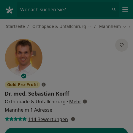
Ha
Wonach suchen Sie?
Startseite
Orthopäde & Unfallchirurg
Mannheim
Stadt ändern
Stad
Gold Pro-Profil
Dr. med.
Sebastian Korff
über Spezialisierungen
Orthopäde & Unfallchirurg
·
Mehr
Mannheim
1 Adresse
114 Bewertungen