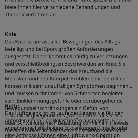
biete Ihnen hier verschiedene Behandlungen und
Therapieverfahren an.
Knie
Das Knie ist an fast allen Bewegungen des Alltags
beteiligt und bei Sport großen Anforderungen
ausgesetzt. Daher kommt es häufig zu Verletzungen
und verschleißbedingten Beschwerden am Knie. Sie
betreffen die Seitenbänder das Kreuzband die
Menisken und den Knorpel. Probleme mit dem Knie
können mit sehr unauffälligen Symptomen beginnen
und müssen nicht immer von Schmerzen begleitet
sein. Einklemmungsgefühle oder vorübergehende
Hüfte
Bewegungseinschränkungen ein Gefühl von
Das Hüftgelenk ist im Laufe des Lebens vielfältigen
Instabilität gelegentliches „Wegknicken“ des Knies
Anforderungen und Belastungen ausgesetzt. Eine
oder Schwellung nach Belastung können ein Hinweis
angeborene Fehlstellung Erkrankungen Unfälle oder
für ein Problem im Knie sein selbst wenn keine oder
eine Arthrose können eine Hüftgelenk-Operation
nur wenig Schmerzen auftreten. Dann sollte ein