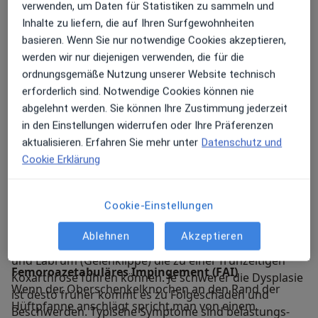
verwenden, um Daten für Statistiken zu sammeln und
Inhalte zu liefern, die auf Ihren Surfgewohnheiten
basieren. Wenn Sie nur notwendige Cookies akzeptieren,
Hier erhalten Sie einen Einblick in einige häufige
werden wir nur diejenigen verwenden, die für die
Beschwerdebilder in den Bereichen Hüfte und Knie:
ordnungsgemäße Nutzung unserer Website technisch
erforderlich sind. Notwendige Cookies können nie
Hüftdysplasie
abgelehnt werden. Sie können Ihre Zustimmung jederzeit
Von einer Hüftdysplasie spricht man wenn die
in den Einstellungen widerrufen oder Ihre Präferenzen
Hüftpfanne zu kurz oder zu steil ist und den
aktualisieren. Erfahren Sie mehr unter
Datenschutz und
Gelenkkopf nicht optimal abdeckt. Die Hüftdysplasie
Cookie Erklärung
ist meistens angeboren. Trotz des
Ultraschallscreenings nach der Geburt kann sich im
Cookie-Einstellungen
Laufe des Wachstums eine leichte bis mittelgradige
Hüftdysplasie entwickeln.
Ablehnen
Akzeptieren
Häufige Folgen der Dysplasie sind Schäden an Knorpel
und Labrum (Gelenklippe) die zu einer frühzeitigen
Femoroazetabuläres Impingement (FAI)
Koxarthrose führen können. Je schwerer die Dysplasie
Wenn der Oberschenkelknochen an den Rand der
ist desto früher kommt es zu Folgeschäden und
Hüftpfanne anschlägt spricht man von einem
Beschwerden. Typische Symptome sind belastungs-