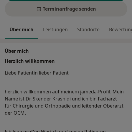
Terminanfrage senden
Über mich
Leistungen
Standorte
Bewertung
Über mich
Herzlich willkommen
Liebe Patientin lieber Patient
herzlich willkommen auf meinem jameda-Profil. Mein
Name ist Dr. Skender Krasniqi und ich bin Facharzt
für Chirurgie und Orthopädie und leitender Oberarzt
der OCM.
Ich lege großen Wert darauf meine Patienten