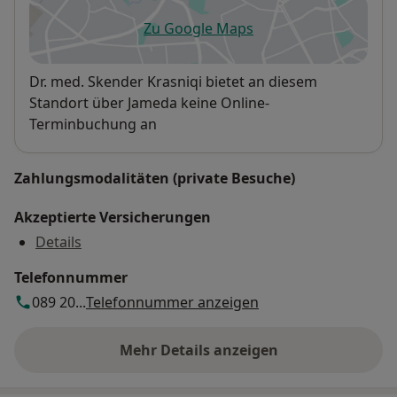
Zu Google Maps
öffnet in einer neuen Registe
Verfügbarkeit
Dr. med. Skender Krasniqi bietet an diesem
Standort über Jameda keine Online-
Terminbuchung an
Zahlungsmodalitäten (private Besuche)
Akzeptierte Versicherungen
Details
Telefonnummer
089 20...
Telefonnummer anzeigen
Mehr Details anzeigen
über die Adresse