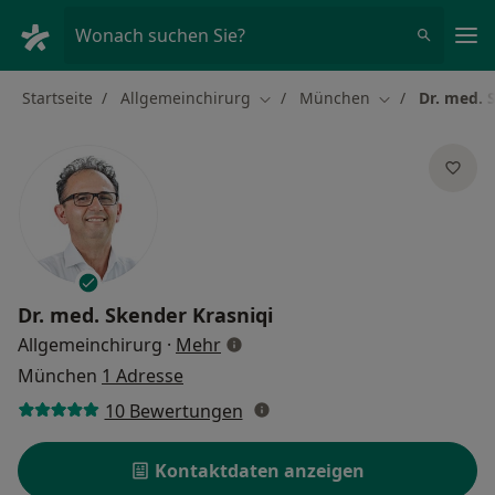
Ha
Wonach suchen Sie?
Startseite
Allgemeinchirurg
München
Dr. med. 
Stadt ändern
Stadt ändern
Dr. med.
Skender Krasniqi
über Spezialisierungen
Allgemeinchirurg
·
Mehr
München
1 Adresse
10 Bewertungen
Kontaktdaten anzeigen