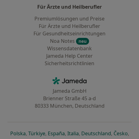
Für Ärzte und Heilberufler
Premiumlösungen und Preise
Für Ärzte und Heilberufler
Für Gesundheitseinrichtungen
Noa Notes
neu
Wissensdatenbank
Jameda Help Center
Sicherheitsrichtlinien
Kontakt
Jameda - Startseite
Jameda GmbH
Brienner Straße 45 a-d
80333 München, Deutschland
öffnet in einer neuen Registerkarte
öffnet in einer neuen Registerkarte
öffnet in einer neuen Registerk
öffnet in einer neuen Reg
öffnet in ei
öffn
Polska
,
Türkiye
,
España
,
Italia
,
Deutschland
,
Česko
,