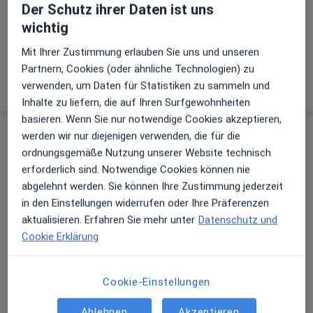
Telefonnummer
Der Schutz ihrer Daten ist uns
040 897...
Telefonnummer anzeigen
wichtig
040 897...
Telefonnummer anzeigen
Mit Ihrer Zustimmung erlauben Sie uns und unseren
Partnern, Cookies (oder ähnliche Technologien) zu
Mehr Details anzeigen
verwenden, um Daten für Statistiken zu sammeln und
über die Adresse
Inhalte zu liefern, die auf Ihren Surfgewohnheiten
basieren. Wenn Sie nur notwendige Cookies akzeptieren,
werden wir nur diejenigen verwenden, die für die
Erfahrungen
ordnungsgemäße Nutzung unserer Website technisch
erforderlich sind. Notwendige Cookies können nie
Bewerten
abgelehnt werden. Sie können Ihre Zustimmung jederzeit
in den Einstellungen widerrufen oder Ihre Präferenzen
aktualisieren. Erfahren Sie mehr unter
Datenschutz und
22 Bewertungen
Cookie Erklärung
Jede einzelne Bewertungen ist wichtig. Wir
Cookie-Einstellungen
prüfen und moderieren Bewertungen
Ablehnen
Akzeptieren