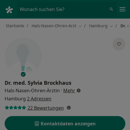
Ha
Wonach suchen Sie?
Startseite
Hals-Nasen-Ohren-Arzt
Hamburg
Dr. 
Stadt ändern
Stadt änd
Dr. med.
Sylvia Brockhaus
über Spezialisierungen
Hals-Nasen-Ohren-Ärztin
·
Mehr
Hamburg
2 Adressen
22 Bewertungen
Kontaktdaten anzeigen