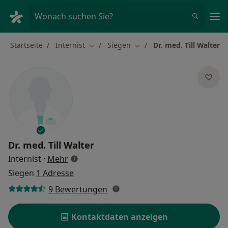
Ha
Wonach suchen Sie?
Startseite
Internist
Siegen
Dr. med. Till Walter
Stadt ändern
Stadt ändern
Dr. med.
Till Walter
über Spezialisierungen
Internist
·
Mehr
Siegen
1 Adresse
9 Bewertungen
Kontaktdaten anzeigen