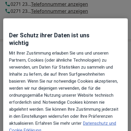
0271 23...
Telefonnummer anzeigen
0271 23...
Telefonnummer anzeigen
Mehr Details anzeigen
über die Adresse
Der Schutz ihrer Daten ist uns
wichtig
Erfahrungen
Mit Ihrer Zustimmung erlauben Sie uns und unseren
Partnern, Cookies (oder ähnliche Technologien) zu
Bewerten
verwenden, um Daten für Statistiken zu sammeln und
Inhalte zu liefern, die auf Ihren Surfgewohnheiten
basieren. Wenn Sie nur notwendige Cookies akzeptieren,
werden wir nur diejenigen verwenden, die für die
9 Bewertungen
ordnungsgemäße Nutzung unserer Website technisch
erforderlich sind. Notwendige Cookies können nie
abgelehnt werden. Sie können Ihre Zustimmung jederzeit
Jede einzelne Bewertungen ist wichtig. Wir
in den Einstellungen widerrufen oder Ihre Präferenzen
prüfen und moderieren Bewertungen
aktualisieren. Erfahren Sie mehr unter
Datenschutz und
gemäß unserer Richtlinien. Erfahren Sie
Cookie Erklärung