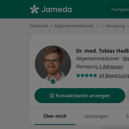
Fachgebi
Startseite
Allgemeinmediziner
Flensburg
Stadt ändern
S
Dr. med.
Tobias Hadl
Allgemeinmediziner
·
Me
Flensburg
2 Adressen
24 Bewertun
Kontaktdaten anzeigen
Über mich
Leistungen
S