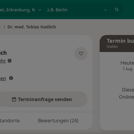
et, Erkrankung, Name
z.B. Berlin
Dr. med. Tobias Hadlich
tadt ändern
Termin b
Inaktiv
ich
über Spezialisierungen
hr
Heut
7 Aug
gen
Diese
Onlin
Terminanfrage senden
tandorte
Bewertungen (24)