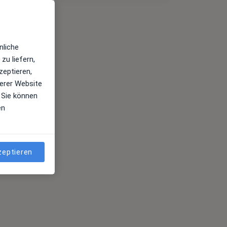
nliche
zu liefern,
zeptieren,
erer Website
 Sie können
en
zeptieren