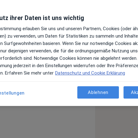
tz ihrer Daten ist uns wichtig
Top 5
Juni 2022
Zustimmung erlauben Sie uns und unseren Partnern, Cookies (oder äh
en) zu verwenden, um Daten für Statistiken zu sammeln und Inhalte 
ren Surfgewohnheiten basieren. Wenn Sie nur notwendige Cookies ak
 nur diejenigen verwenden, die für die ordnungsgemäße Nutzung uns
ich meine Tätigkeit im MVZ Bobingen
erforderlich sind. Notwendige Cookies können nie abgelehnt werden.
en werde. Meine neue Tätigkeit führt
mmung jederzeit in den Einstellungen widerrufen oder Ihre Präferenz
Hospiz in Flensburg.
en. Erfahren Sie mehr unter
Datenschutz und Cookie Erklärung
 die gute Zusammenarbeit in den
erzlich. Für Ihren weiteren Weg
Ablehnen
Ak
nstellungen
m Gesundheit.