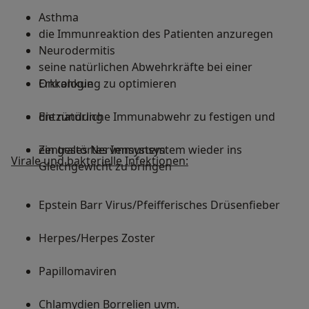
Asthma
die Immunreaktion des Patienten anzuregen
Neurodermitis
seine natürlichen Abwehrkräfte bei einer
Onkologie
Erkrankung zu optimieren
Entzündung
die natürliche Immunabwehr zu festigen und
Zentrales Nervensystem
ein gestörtes Immunsystem wieder ins
Virale und bakterielle Infektionen:
Gleichgewicht zu bringen
Epstein Barr Virus/Pfeifferisches Drüsenfieber
Herpes/Herpes Zoster
Papillomaviren
Chlamydien Borrelien uvm.