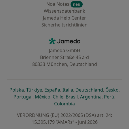
Noa Notes
neu
Wissensdatenbank
Jameda Help Center
Sicherheitsrichtlinien
Kontakt
Jameda - Startseite
Jameda GmbH
Brienner Straße 45 a-d
80333 München, Deutschland
öffnet in einer neuen Registerkarte
öffnet in einer neuen Registerkarte
öffnet in einer neuen Registerk
öffnet in einer neuen Reg
öffnet in ei
öffn
Polska
,
Türkiye
,
España
,
Italia
,
Deutschland
,
Česko
,
öffnet in einer neuen Registerkarte
öffnet in einer neuen Registerkarte
öffnet in einer neuen Register
öffnet in einer neuen R
öffnet in ei
öffnet
Portugal
,
México
,
Chile
,
Brasil
,
Argentina
,
Perú
,
öffnet in einer neuen Re
Colombia
VERORDNUNG (EU) 2022/2065 (DSA) art. 24:
15.395.179 “AMARs” - Juni 2026