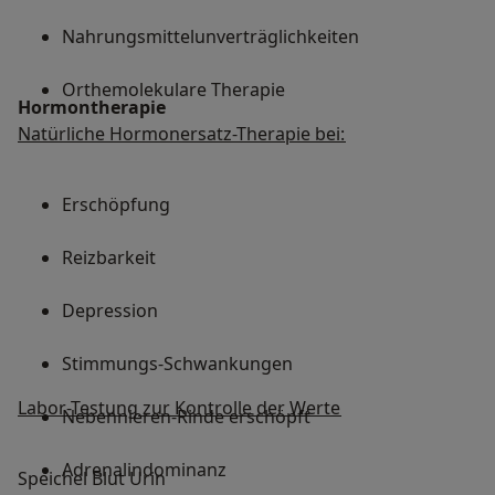
Nahrungsmittelunverträglichkeiten
Orthemolekulare Therapie
Hormontherapie
Natürliche Hormonersatz-Therapie bei:
Erschöpfung
Reizbarkeit
Depression
Stimmungs-Schwankungen
Labor-Testung zur Kontrolle der Werte
Nebennieren-Rinde erschöpft
Adrenalindominanz
Speichel Blut Urin