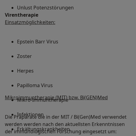
Unlust Potenzstörungen
Virentherapie
Einsatzmöglichkeiten:
Epstein Barr Virus
Zoster
Herpes
Papilloma Virus
Mikroimmuntherapie (MIT) bzw. Bi(GEN)Med
Mikro-Immuntherapie
Infektionen
Die Präparate die in der MIT / Bi(Gen)Med verwendet
werden werden nach den aktuellsten Erkenntnissen
Erkältungskrankheiten
der immunologischen Forschung eingesetzt um: