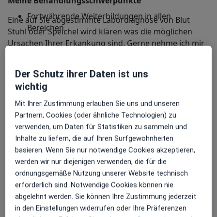
Meine Behandlungs­schwerpunkte
Fortwährende Weiterbildungen in allen
Eine auf Sie abgestimmte Labordiagnose von Blut
Bereichen
Stuhl oder Speichel wird klären was die möglichen
Ursachen Ihrer Erkankung sind. Gerne nehme ich mir
Zeit Sie auf Ihrem Weg der Genesung zu begleiten. So
lässt sich die Therapie dynamisch an Ihre Bedürfnisse
Der Schutz ihrer Daten ist uns
anpassen.
wichtig
Mit Ihrer Zustimmung erlauben Sie uns und unseren
Für eine Terminvereinbarung in meiner
Partnern, Cookies (oder ähnliche Technologien) zu
Naturheilpraxis in der Hohensalzaer Straße in
verwenden, um Daten für Statistiken zu sammeln und
Mannheim können Sie mich gerne unter der
Inhalte zu liefern, die auf Ihren Surfgewohnheiten
0621/4368247 kontaktieren.
basieren. Wenn Sie nur notwendige Cookies akzeptieren,
werden wir nur diejenigen verwenden, die für die
ordnungsgemäße Nutzung unserer Website technisch
Meine Schwerpunkte:
erforderlich sind. Notwendige Cookies können nie
abgelehnt werden. Sie können Ihre Zustimmung jederzeit
Darmtherapie
in den Einstellungen widerrufen oder Ihre Präferenzen