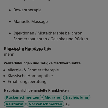
Bowentherapie
Manuelle Massage
Injektionen / Misteltherapie bei chron.
Schmerzpatienten / Gelenke und Rücken
Klassische Homöopathie
Baunscheidtierung
Über mich
mehr
Quaddelung
Weiterbildungen und Tätigkeitsschwerpunkte
Allergie- & Schmerztherapie
Eigenblut-Injektionen bei ständigen Erkältungen
Klassische Homöopathie
Abwehr-Schwäche des Immun-Systems
Ernährungsberatung
Hauptsächlich behandelte Krankheiten
Fußreflexzonen-Massage
Rückenschmerzen
Migräne
Erschöpfung
a11y_sr_more_disea
Reizdarm
Nackenschmerzen
+5