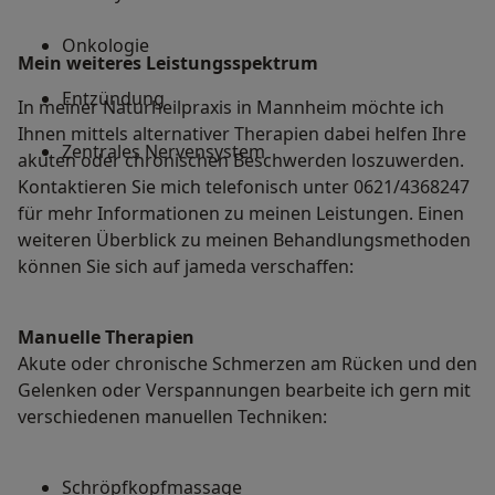
Onkologie
Mein weiteres Leistungs­spektrum
Entzündung
In meiner Naturheilpraxis in Mannheim möchte ich
Ihnen mittels alternativer Therapien dabei helfen Ihre
Zentrales Nervensystem
akuten oder chronischen Beschwerden loszuwerden.
Kontaktieren Sie mich telefonisch unter 0621/4368247
für mehr Informationen zu meinen Leistungen. Einen
weiteren Überblick zu meinen Behandlungsmethoden
können Sie sich auf jameda verschaffen:
Manuelle Therapien
Akute oder chronische Schmerzen am Rücken und den
Gelenken oder Verspannungen bearbeite ich gern mit
verschiedenen manuellen Techniken:
Schröpfkopfmassage