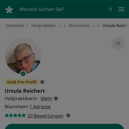
Ha
Wonach suchen Sie?
Startseite
Heilpraktiker
Mannheim
Ursula Reiche
Stadt ändern
Stadt ändern
Gold Pro-Profil
Ursula Reichert
über Spezialisierungen
Heilpraktikerin
·
Mehr
Mannheim
1 Adresse
50 Bewertungen