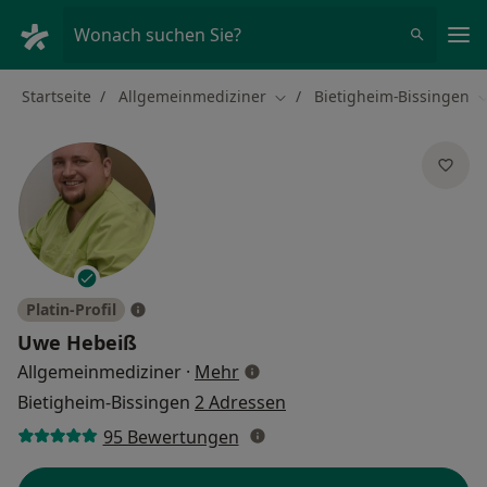
Ha
Wonach suchen Sie?
Startseite
Allgemeinmediziner
Bietigheim-Bissingen
Stadt ändern
S
Platin-Profil
Uwe Hebeiß
über Spezialisierungen
Allgemeinmediziner
·
Mehr
Bietigheim-Bissingen
2 Adressen
95 Bewertungen