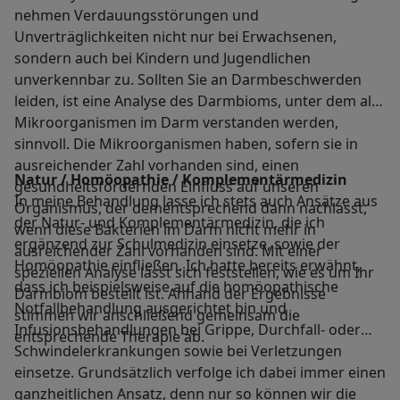
nehmen Verdauungsstörungen und
Unverträglichkeiten nicht nur bei Erwachsenen,
sondern auch bei Kindern und Jugendlichen
unverkennbar zu. Sollten Sie an Darmbeschwerden
leiden, ist eine Analyse des Darmbioms, unter dem alle
Mikroorganismen im Darm verstanden werden,
sinnvoll. Die Mikroorganismen haben, sofern sie in
ausreichender Zahl vorhanden sind, einen
Natur / Homöopathie / Komplementärmedizin
gesundheitsfördernden Einfluss auf unseren
In meine Behandlung lasse ich stets auch Ansätze aus
Organismus, der dementsprechend dann nachlässt,
der Natur- und Komplementärmedizin, die ich
wenn diese Bakterien im Darm nicht mehr in
ergänzend zur Schulmedizin einsetze, sowie der
ausreichender Zahl vorhanden sind. Mit einer
Homöopathie einfließen. Ich hatte bereits erwähnt,
speziellen Analyse lässt sich feststellen, wie es um Ihr
dass ich beispielsweise auf die homöopathische
Darmbiom bestellt ist. Anhand der Ergebnisse
Notfallbehandlung ausgerichtet bin und
stimmen wir anschließend gemeinsam die
Infusionsbehandlungen bei Grippe, Durchfall- oder
entsprechende Therapie ab.
Schwindelerkrankungen sowie bei Verletzungen
einsetze. Grundsätzlich verfolge ich dabei immer einen
ganzheitlichen Ansatz, denn nur so können wir die