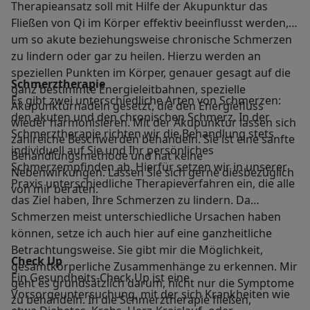
Therapieansatz soll mit Hilfe der Akupunktur das
Fließen von Qi im Körper effektiv beeinflusst werden,
um so akute beziehungsweise chronische Schmerzen
zu lindern oder gar zu heilen. Hierzu werden an
speziellen Punkten im Körper, genauer gesagt auf die
Schmerztherapie
ganz bestimmte Energieleitbahnen, spezielle
Es gibt zwei unterschiedliche Arten von Schmerzen:
Akupunkturnadeln gesetzt, die den Energiefluss
den akuten und den chronischen Schmerz. In der
wieder harmonisieren. Mit der Akupunktur lassen sich
Schmerztherapie richten wir die Behandlung stets
zahlreiche Beschwerden behandeln. Sie ist eine sanfte
individuell auf Sie und Ihr persönliches
Behandlungsmethode und hat keine
Schmerzempfinden ab. Hierfür setzen wir in unserer
Nebenwirkungen. Lassen Sie sich gerne diesbezüglich
Praxis unterschiedliche Therapieverfahren ein, die alle
von mir beraten.
das Ziel haben, Ihre Schmerzen zu lindern. Da
Schmerzen meist unterschiedliche Ursachen haben
können, setze ich auch hier auf eine ganzheitliche
Betrachtungsweise. Sie gibt mir die Möglichkeit,
Check Up
gesamtkörperliche Zusammenhänge zu erkennen. Mir
Ein Gesundheits-Check Up ist eine
geht es grundsätzlich darum, nicht nur die Symptome
Vorsorgeuntersuchung, mit der sich Krankheiten wie
zu behandeln. In die Schmerztherapie fließen,