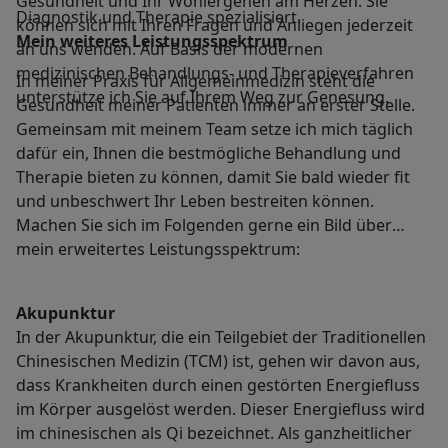
Gesundheit und Ihr Wohlergehen am Herzen. Sie
Diagnostik und Therapie spezialisiert.
können sich mit Ihren Fragen und Anliegen jederzeit
Mein weiteres Leistungs­spektrum
an uns wenden. Auf Basis der modernen
medizinischen Behandlungs- und Therapieverfahren
In meiner Praxis für Allgemeinmedizin steht die
unterstütze ich Sie auf Ihrem Weg zur Genesung.
Gesundheit meiner Patienten immer an erster Stelle.
Gemeinsam mit meinem Team setze ich mich täglich
dafür ein, Ihnen die bestmögliche Behandlung und
Therapie bieten zu können, damit Sie bald wieder fit
und unbeschwert Ihr Leben bestreiten können.
Machen Sie sich im Folgenden gerne ein Bild über
mein erweitertes Leistungsspektrum:
Akupunktur
In der Akupunktur, die ein Teilgebiet der Traditionellen
Chinesischen Medizin (TCM) ist, gehen wir davon aus,
dass Krankheiten durch einen gestörten Energiefluss
im Körper ausgelöst werden. Dieser Energiefluss wird
im chinesischen als Qi bezeichnet. Als ganzheitlicher