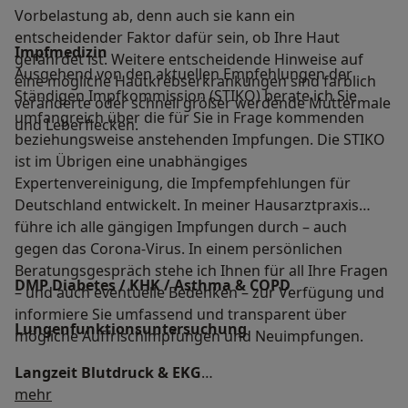
Vorbelastung ab, denn auch sie kann ein
entscheidender Faktor dafür sein, ob Ihre Haut
Impfmedizin
gefährdet ist. Weitere entscheidende Hinweise auf
Ausgehend von den aktuellen Empfehlungen der
eine mögliche Hautkrebserkrankungen sind farblich
Ständigen Impfkommission (STIKO) berate ich Sie
veränderte oder schnell größer werdende Muttermale
umfangreich über die für Sie in Frage kommenden
und Leberflecken.
beziehungsweise anstehenden Impfungen. Die STIKO
ist im Übrigen eine unabhängiges
Expertenvereinigung, die Impfempfehlungen für
Deutschland entwickelt. In meiner Hausarztpraxis
führe ich alle gängigen Impfungen durch – auch
gegen das Corona-Virus. In einem persönlichen
Beratungsgespräch stehe ich Ihnen für all Ihre Fragen
DMP Diabetes / KHK / Asthma & COPD
– und auch eventuelle Bedenken – zur Verfügung und
informiere Sie umfassend und transparent über
Lungenfunktionsuntersuchung
mögliche Auffrischimpfungen und Neuimpfungen.
Langzeit Blutdruck & EKG
Über mich
mehr