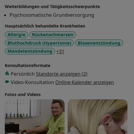
Belastungs-EKG
Weiterbildungen und Tätigkeitsschwerpunkte
Psychosomatische Grundversorgung
Lkw-Führerschein
Hauptsächlich behandelte Krankheiten
Sporttauglichkeitsuntersuchungen
Allergie
Rückenschmerzen
Bluthochdruck (Hypertonie)
Blasenentzündung
Potenzstörungen
a11y_sr_more_diseases
Mandelentzündung
+31
Naturheilkunde Tumortherapiebegleitung (bei zum
Konsultationsformate
Beispiel Chemotherapie oder Bestrahlungen)
Persönlich
Standorte anzeigen (2)
Aufbauspritze (Medivitan)
Video-Konsultation
Online-Kalender anzeigen
Fotos und Videos
Hyaluronspritze bei Kniegelenksarthrose