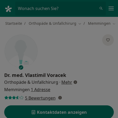
Ha
Wonach suchen Sie?
Startseite
Orthopäde & Unfallchirurg
Memmingen
Stadt ändern
Sta
Dr. med.
Vlastimil Voracek
über Spezialisierungen
Orthopäde & Unfallchirurg
·
Mehr
Memmingen
1 Adresse
5 Bewertungen
Kontaktdaten anzeigen