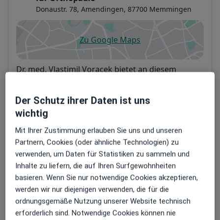
Donaustr. 78,
Amendingen
, 87700
Memmingen
Zu Google Maps
öffnet in einer neuen Registe
Verfügbarkeit
Dr. med. Vlastimil Voracek bietet an diesem
Standort über Jameda keine Online-
Terminbuchung an
Der Schutz ihrer Daten ist uns
wichtig
Zahlungsmodalitäten (private Besuche)
Mit Ihrer Zustimmung erlauben Sie uns und unseren
Partnern, Cookies (oder ähnliche Technologien) zu
Akzeptierte Versicherungen
verwenden, um Daten für Statistiken zu sammeln und
Details
Inhalte zu liefern, die auf Ihren Surfgewohnheiten
Telefonnummer
basieren. Wenn Sie nur notwendige Cookies akzeptieren,
werden wir nur diejenigen verwenden, die für die
08331 8...
Telefonnummer anzeigen
ordnungsgemäße Nutzung unserer Website technisch
08331 8...
Telefonnummer anzeigen
erforderlich sind. Notwendige Cookies können nie