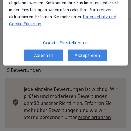
abgelehnt werden. Sie können Ihre Zustimmung jederzeit
Mehr Details anzeigen
über die Adresse
in den Einstellungen widerrufen oder Ihre Präferenzen
aktualisieren. Erfahren Sie mehr unter
Datenschutz und
Cookie Erklärung
Erfahrungen
Cookie-Einstellungen
Bewerten
Ablehnen
Akzeptieren
5 Bewertungen
Jede einzelne Bewertungen ist wichtig. Wir
prüfen und moderieren Bewertungen
gemäß unserer Richtlinien. Erfahren Sie
mehr über Bewertungen und wie wir
Mehr übe
Sterne berechnen unter
Mehr erfahren