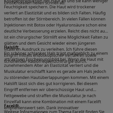
Kollagenproduktion der Haut ab und sie kann weniger
Einstichstellen heilen schnell ab.
Feuchtigkeit speichern. Die Haut wird trockener
verliert an Elastizität und es bilden sich Falten. Häufig
betroffen ist der Stirnbereich. In vielen Fällen können
Injektionen mit Botox oder Hyaluronsäure schon eine
deutliche Verbesserung erzielen. Reicht dies nicht aus
ist ein chirurgischer Stirnlift eine Möglichkeit Falten zu
glätten und dem Gesicht wieder einen jüngeren
Halslift
vitaleren Ausdruck zu verleihen. Ich führe diesen
Ein schöner schlanker Hals trägt maßgeblich zu einem
Eingriff mittels endoskopischer Verfahren sowie
attraktiven Erscheinungsbild bei. Wenn die Haut mit
schonender Radiofrequenzchirurgie durch.
zunehmendem Alter an Elastizität verliert und die
Muskulatur erschlafft kann es gerade am Hals jedoch
zu störenden Hautüberlappungen kommen. Mit einem
Halslift lässt sich dies gut korrigieren. Bei diesem
Eingriff entfernen wir überschüssige Haut und
Fettgewebe und straffen die Muskulatur. Je nach
Einzelfall kann eine Kombination mit einem Facelift
Facelift
empfehlenswert sein. Dank innovativer
Weitere Informationen zum Thema Facelit finden Sie