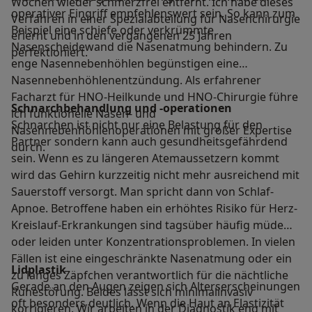
Wochen wieder schmerzfrei entfernt. Ich habe dieses
operativer Eingriff empfehlenswert sein. So kann zum
Verfahren in einer Spezialabteilung für Nasenchirurgie
Beispiel eine schiefe oder verkrümmte
erlernt und in den vergangenen 25 Jahren
Nasenscheidewand die Nasenatmung behindern. Zu
perfektioniert.
enge Nasennebenhöhlen begünstigen eine
Nasennebenhöhlenentzündung. Als erfahrener
Facharzt für HNO-Heilkunde und HNO-Chirurgie führe
Schnarchbehandlung und -operationen
ich funktionelle Nasen- und
Schnarchen ist nicht nur eine Belastung für den
Nasennebenhöhlenoperationen mit großer Expertise
Partner sondern kann auch gesundheitsgefährdend
durch.
sein. Wenn es zu längeren Atemaussetzern kommt
wird das Gehirn kurzzeitig nicht mehr ausreichend mit
Sauerstoff versorgt. Man spricht dann von Schlaf-
Apnoe. Betroffene haben ein erhöhtes Risiko für Herz-
Kreislauf-Erkrankungen sind tagsüber häufig müde
oder leiden unter Konzentrationsproblemen. In vielen
Fällen ist eine eingeschränkte Nasenatmung oder ein
Lidplastik
zu langes Zäpfchen verantwortlich für die nächtliche
Gerade an den Augen zeigen sich Alterserscheinungen
Ruhestörung. Beides lässt sich minimalinvasiv
oft besonders deutlich. Wenn die Haut an Elastizität
korrigieren. Wir arbeiten in der Diagnostik eng mit