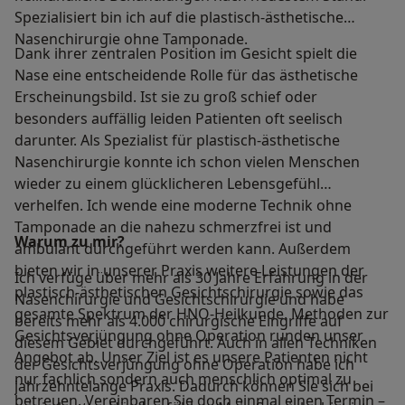
Spezialisiert bin ich auf die plastisch-ästhetische
Nasenchirurgie ohne Tamponade.
Dank ihrer zentralen Position im Gesicht spielt die
Nase eine entscheidende Rolle für das ästhetische
Erscheinungsbild. Ist sie zu groß schief oder
besonders auffällig leiden Patienten oft seelisch
darunter. Als Spezialist für plastisch-ästhetische
Nasenchirurgie konnte ich schon vielen Menschen
wieder zu einem glücklicheren Lebensgefühl
verhelfen. Ich wende eine moderne Technik ohne
Tamponade an die nahezu schmerzfrei ist und
Warum zu mir?
ambulant durchgeführt werden kann. Außerdem
bieten wir in unserer Praxis weitere Leistungen der
Ich verfüge über mehr als 30 Jahre Erfahrung in der
plastisch-ästhetischen Gesichtschirurgie sowie das
Nasenchirurgie und Gesichtschirurgie und habe
gesamte Spektrum der HNO-Heilkunde. Methoden zur
bereits mehr als 4.000 chirurgische Eingriffe auf
Gesichtsverjüngung ohne Operation runden unser
diesem Gebiet durchgeführt. Auch in allen Techniken
Angebot ab. Unser Ziel ist es unsere Patienten nicht
der Gesichtsverjüngung ohne Operation habe ich
nur fachlich sondern auch menschlich optimal zu
jahrzehntelange Praxis. Dadurch können Sie sich bei
betreuen. Vereinbaren Sie doch einmal einen Termin –