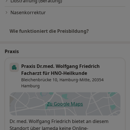
Lidstraffung (Beratung)
Nasenkorrektur
Wie funktioniert die Preisbildung?
Praxis
Praxis Dr.med. Wolfgang Friedrich
Facharzt für HNO-Heilkunde
Bleichenbrücke 10,
Hamburg-Mitte
, 20354
Hamburg
Zu Google Maps
öffnet in einer neuen Registe
Verfügbarkeit
Dr. med. Wolfgang Friedrich bietet an diesem
Standort über Jameda keine Online-