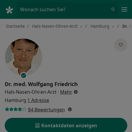
Ha
Wonach suchen Sie?
Startseite
Hals-Nasen-Ohren-Arzt
Hamburg
Dr. 
Stadt ändern
Stadt änd
Dr. med.
Wolfgang Friedrich
über Spezialisierungen
Hals-Nasen-Ohren-Arzt
·
Mehr
Hamburg
1 Adresse
84 Bewertungen
Kontaktdaten anzeigen