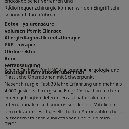
endoskopischer Verfahren und
hier.
Radiofrequenzchirurgie können wir den Eingriff sehr
schonend durchführen.
Botox Hyaluronsäure
Volumenlift mit Ellansee
Allergiediagnostik und –therapie
PRP-Therapie
Ohrkorrektur
Kinn
Fettabsaugung
Ich bin Facharzt für HNO-Heilkunde Allergologie und
Sonstige Informationen über mich
Plastische Operationen mit Schwerpunkt
Nasenchirurgie. Fast 30 Jahre Erfahrung und mehr als
4.000 gesichtschirurgische Eingriffe machen mich zu
einem gefragten Referenten auf nationalen und
internationalen Fachkongressen. Ich bin Mitglied in
den relevanten Fachgesellschaften Autor zahlreicher
wissenschaftlicher Publikationen und bilde mich
Über mich
mehr
regelmäßig fachlich weiter. Mein Medizinstudium habe