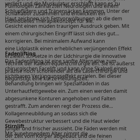
verliert und die Muskulatur erschlafft kann es zu
Pulmologen Zahnärzten Neurologen und einem
Schlupflidern und Tränensäcken kommen. Unter der
Schlaflabor zusammen und entwickeln ein
Haut zeichnen sich Fettvorwölbungen ab die dem
individuelles Therapiekonzept für Sie.
Gesicht einen müden traurigen Ausdruck geben. Mit
einem chirurgischen Eingriff lässt sich dies gut
korrigieren. Bei minimalem Aufwand kann
eine Lidplastik einen erheblichen verjüngenden Effekt
Fadenlifting
erzielen. Ich setze in der Lidchirurgie die innovative
Das Fadenlifting ist eine sanfte Alternative zum
Technik der Radiofrequenzchirurgie ein. Sie ist äußerst
chirurgischen Facelift und kann ohne Skalpell einen
präzise noch schonender als die Laserchirurgie und
sichtbaren Verjüngungseffekt erzielen. Bei dieser
begünstigt eine kurze Heilungszeit.
Behandlung bringen wir Spezialfäden in das
Unterhautfettgewebe ein. Zum einen werden damit
abgesunkene Konturen angehoben und Falten
gestrafft. Zum anderen regt der Prozess die
Kollagenneubildung an sodass sich die
Gewebestruktur verbessert und die Haut wieder
Stirnlift
jünger und frischer aussieht. Die Fäden werden mit
Mit zunehmendem Alter nimmt die
der Zeit vom Körper abgebaut und die feinen