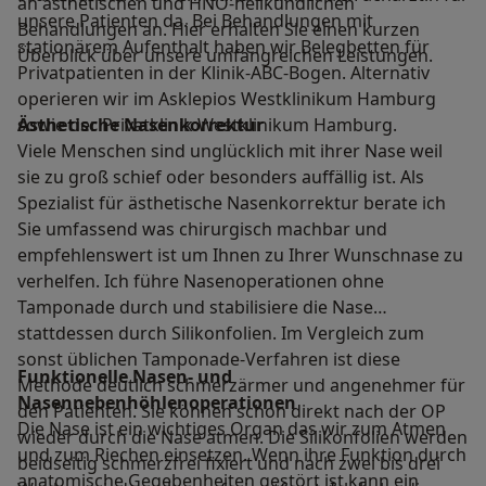
an ästhetischen und HNO-heilkundlichen
unsere Patienten da. Bei Behandlungen mit
Behandlungen an. Hier erhalten Sie einen kurzen
stationärem Aufenthalt haben wir Belegbetten für
Überblick über unsere umfangreichen Leistungen.
Privatpatienten in der Klinik-ABC-Bogen. Alternativ
operieren wir im Asklepios Westklinikum Hamburg
sowie der Privatklinik Westklinikum Hamburg.
Ästhetische Nasenkorrektur
Viele Menschen sind unglücklich mit ihrer Nase weil
sie zu groß schief oder besonders auffällig ist. Als
Spezialist für ästhetische Nasenkorrektur berate ich
Sie umfassend was chirurgisch machbar und
empfehlenswert ist um Ihnen zu Ihrer Wunschnase zu
verhelfen. Ich führe Nasenoperationen ohne
Tamponade durch und stabilisiere die Nase
stattdessen durch Silikonfolien. Im Vergleich zum
sonst üblichen Tamponade-Verfahren ist diese
Funktionelle Nasen- und
Methode deutlich schmerzärmer und angenehmer für
Nasennebenhöhlenoperationen
den Patienten. Sie können schon direkt nach der OP
Die Nase ist ein wichtiges Organ das wir zum Atmen
wieder durch die Nase atmen. Die Silikonfolien werden
und zum Riechen einsetzen. Wenn ihre Funktion durch
beidseitig schmerzfrei fixiert und nach zwei bis drei
anatomische Gegebenheiten gestört ist kann ein