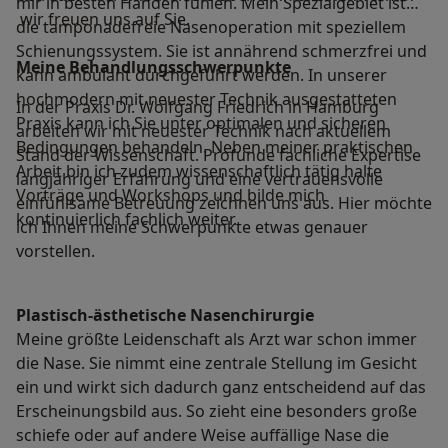
mir in besten Händen fühlen. Mein Spezialgebiet ist
wir freuen uns auf Sie.
die tamponadefreie Nasenoperation mit speziellem
Schienungssystem. Sie ist annährend schmerzfrei und
Meine Behandlungs­schwerpunkte
kann ambulant durchgeführt werden. In unserer
hochmodern mit neuester Technik ausgestatteten
In der Praxis Dr. Wolfgang Friedrich in Hamburg
Praxis kann ich Sie unter optimalen und sicheren
arbeiten wir mit neuester Technik nach aktuellem
Bedingungen behandeln. Neben meiner praktischen
Stand der Wissenschaft. Profunde fachliche Expertise
Arbeit bin ich zudem wissenschaftlich tätig halte
langjähriger Erfahrung und eine vertrauensvolle
Vorträge und Workshops und bilde mich
einfühlsame Betreuung zeichnen uns aus. Hier möchte
kontinuierlich fachlich weiter.
ich Ihnen meine Schwerpunkte etwas genauer
vorstellen.
Plastisch-ästhetische Nasenchirurgie
Meine größte Leidenschaft als Arzt war schon immer
die Nase. Sie nimmt eine zentrale Stellung im Gesicht
ein und wirkt sich dadurch ganz entscheidend auf das
Erscheinungsbild aus. So zieht eine besonders große
schiefe oder auf andere Weise auffällige Nase die