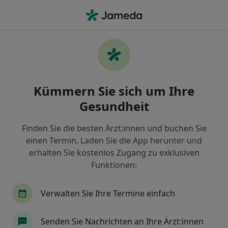
Ha
Zahnarzt • Biberach an der Riß, Baden-Württemberg
Filter & Sortierung
Zu Google Maps
Zahnarzt in Biberach an der Riß: Termin
Kümmern Sie sich um Ihre
buchen mit jameda
Gesundheit
Finden Sie Zahnärzte in Biberach an der Riß und
buchen Sie online ohne zusätzliche Kosten.
Finden Sie die besten Ärzt:innen und buchen Sie
Wie wir die Suchergebnisse sortieren
einen Termin. Laden Sie die App herunter und
erhalten Sie kostenlos Zugang zu exklusiven
Funktionen:
Verwalten Sie Ihre Termine einfach
Senden Sie Nachrichten an Ihre Ärzt:innen