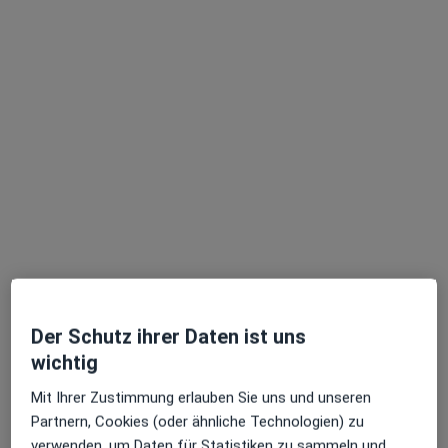
Zu Google
Wilhelm-Schussen-Str. 28, Bad Schussenried
•
Maps
Praxis Dr.med.dent. Albrecht Haase Zahnarzt
Dieser Arzt bzw. diese Ärztin bietet keine Online-Terminbuchung an diesem Standort an.
Terminanfrage senden
Der Schutz ihrer Daten ist uns
wichtig
Dr. med. dent. Gerd Weiler
Mit Ihrer Zustimmung erlauben Sie uns und unseren
·
Mehr
Zahnarzt
Partnern, Cookies (oder ähnliche Technologien) zu
22 Bewertungen
verwenden, um Daten für Statistiken zu sammeln und