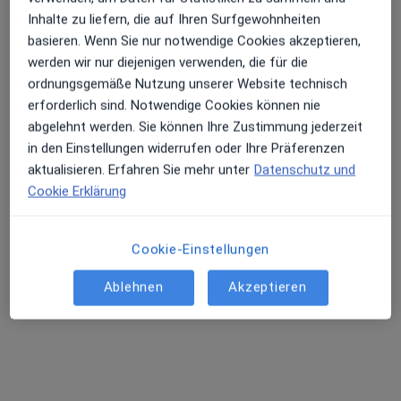
Inhalte zu liefern, die auf Ihren Surfgewohnheiten
Bäckerweg 3, Warthausen
•
Zu Google Maps
basieren. Wenn Sie nur notwendige Cookies akzeptieren,
Praxis Dr.med.dent. Gerd Weiler Zahnarzt
werden wir nur diejenigen verwenden, die für die
Dieser Arzt bzw. diese Ärztin bietet keine Online-Terminbuchung an diesem Standort an.
ordnungsgemäße Nutzung unserer Website technisch
erforderlich sind. Notwendige Cookies können nie
Terminanfrage senden
abgelehnt werden. Sie können Ihre Zustimmung jederzeit
in den Einstellungen widerrufen oder Ihre Präferenzen
aktualisieren. Erfahren Sie mehr unter
Datenschutz und
Cookie Erklärung
Cookie-Einstellungen
Ablehnen
Akzeptieren
Dr. med. dent. Martin Sieweke
·
Mehr
Zahnarzt
14 Bewertungen