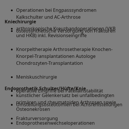
Operationen bei Engpasssyndromen
Kalkschulter und AC-Arthrose
Kniechirurgie
arthroskopische Kreuzbandoperationen (VKB
osteosynthetische Versorgung von Frakturen
und HKB) inkl. Revisionseingriffe
Knorpeltherapie Arthrosetherapie Knochen-
Knorpel-Transplantationen Autologe
Chondrozyten-Transplantation
Meniskuschirurgie
Endoprothetik Schulter/Hüfte/Knie
operative Eingriffe bei Patellainstabilität
künstlicher Gelenkersatz bei unfallbedingten
primären und rheumatoiden Arthrosen sowie
Umstellungsosteotomien bei Achsfehlstellungen
Osteonekrosen
Frakturversorgung
Endoprothesenwechseloperationen