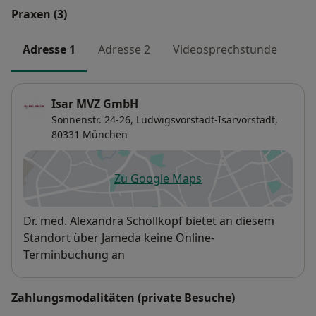
Praxen (3)
Adresse 1
Adresse 2
Videosprechstunde
Isar MVZ GmbH
Sonnenstr. 24-26,
Ludwigsvorstadt-Isarvorstadt
,
80331
München
Zu Google Maps
öffnet in einer neuen Registe
Verfügbarkeit
Dr. med. Alexandra Schöllkopf bietet an diesem
Standort über Jameda keine Online-
Terminbuchung an
Zahlungsmodalitäten (private Besuche)