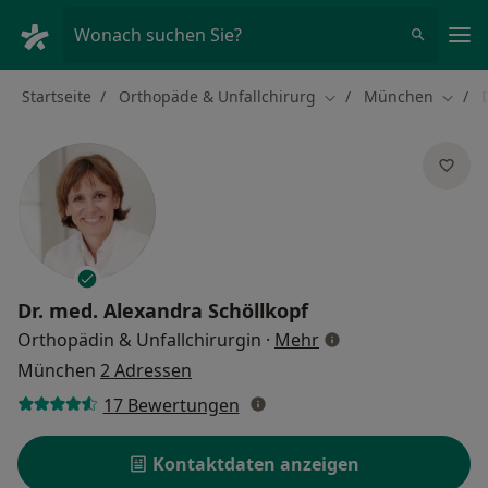
Ha
Wonach suchen Sie?
Startseite
Orthopäde & Unfallchirurg
München
Stadt ändern
Stadt 
Dr. med.
Alexandra Schöllkopf
über Spezialisierun
Orthopädin & Unfallchirurgin
·
Mehr
München
2 Adressen
17 Bewertungen
Kontaktdaten anzeigen