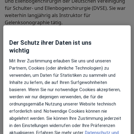
und Ellenbogenchirurgin der Deutschen Vereinigung
für Schulter- und Ellenbogenchirurgie (DVSE). Sie war
weiterhin langjährig als Instruktor für
Gelenksonographie tätig.
Ihre Spezialisierung liegt in der Sportorthopädie sowie
Der Schutz ihrer Daten ist uns
der konservativen und operativen Therapie von
wichtig
Erkrankungen und Verletzungen des Schulter- und
Mit Ihrer Zustimmung erlauben Sie uns und unseren
Kniegelenkes. Ein weiterer Schwerpunkt ihrer
Partnern, Cookies (oder ähnliche Technologien) zu
klinischen Tätigkeit liegt in der operativen und nicht
verwenden, um Daten für Statistiken zu sammeln und
operativen Knorpel- und Arthrosetherapie und dem
Inhalte zu liefern, die auf Ihren Surfgewohnheiten
Einsatz orthobiologischer Behandlungsmethoden.
basieren. Wenn Sie nur notwendige Cookies akzeptieren,
Hier ist sie auch in entsprechenden Fachgesellschaften
werden wir nur diejenigen verwenden, die für die
aktiv.
Mitgliedschaften
ordnungsgemäße Nutzung unserer Website technisch
erforderlich sind. Notwendige Cookies können nie
abgelehnt werden. Sie können Ihre Zustimmung jederzeit
Deutsche Vereinigung für Schulter- und
in den Einstellungen widerrufen oder Ihre Präferenzen
Ellenbogenchirurgie (DVSE)
aktualisieren. Erfahren Sie mehr unter
Datenschutz und