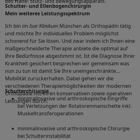
des Halte- Stütz- und Bewegungsapparats.
Schulter- und Ellenbogenchirurgin
Mein weiteres Leistungs­spektrum
Ich bin im
Isar Klinikum
München als Orthopädin tätig
und möchte Ihr individuelles Problem möglichst
schonend für Sie lösen. Und zwar indem ich Ihnen eine
maßgeschneiderte Therapie anbiete die optimal auf
Ihre Bedürfnisse abgestimmt ist. Ist die Diagnose Ihrer
Krankheit gesichert besprechen wir gemeinsam was
nun zu tun ist damit Sie Ihre uneingeschränkte
Mobilität zurückerhalten. Dabei gehen wir die
verschiedenen Therapiemöglichkeiten der modernen
Schulterchirurgie
Orthopädie mit ihren konservativen sowie operativen
minimalinvasive und arthroskopische Eingriffe
Leistungen durch.
bei Verletzungen der Rotatorenmanschette inkl.
Muskeltransferoperationen
minimalinvasive und arthroskopische Chirurgie
bei Schulterinstabilität