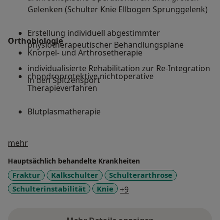
Gelenken (Schulter Knie Ellbogen Sprunggelenk)
Erstellung individuell abgestimmter
Orthobiologie
physiotherapeutischer Behandlungspläne
Knorpel- und Arthrosetherapie
individualisierte Rehabilitation zur Re-Integration
chondroprotektive nichtoperative
in den Spitzensport
Therapieverfahren
Blutplasmatherapie
Über mich
mehr
Hauptsächlich behandelte Krankheiten
Fraktur
Kalkschulter
Schulterarthrose
a11y_sr_more_diseases
Schulterinstabilität
Knie
+9