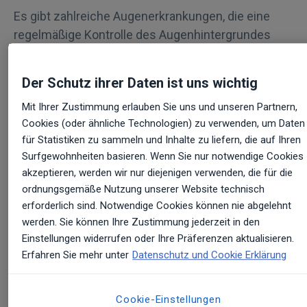
Es gibt zahlreiche Augenerkrankungen, die eine
regelmäßige Kontrolle des Augenhintergrundes
und der Netzhaut erforderlich machen. Vor allem
Patienten, die unter
Diabetes mellitus
, chronischen
Der Schutz ihrer Daten ist uns wichtig
Augenentzündungen und
Mit Ihrer Zustimmung erlauben Sie uns und unseren Partnern,
Makuladegenerationen
leiden, müssen besonders
Cookies (oder ähnliche Technologien) zu verwenden, um Daten
häufig zur Untersuchung. Um die Netzhaut in ihrer
für Statistiken zu sammeln und Inhalte zu liefern, die auf Ihren
Gesamtheit gründlich zu untersuchen, war es
Surfgewohnheiten basieren. Wenn Sie nur notwendige Cookies
bislang nötig, die Pupille mit lokalen Medikamenten
akzeptieren, werden wir nur diejenigen verwenden, die für die
weit zu tropfen. Nach dieser unbeliebten Prozedur
ordnungsgemäße Nutzung unserer Website technisch
konnten Patienten mehrere Stunden nur unscharf
erforderlich sind. Notwendige Cookies können nie abgelehnt
sehen und waren deshalb stark in ihrem Alltag
werden. Sie können Ihre Zustimmung jederzeit in den
eingeschränkt. So war beispielsweise das
Einstellungen widerrufen oder Ihre Präferenzen aktualisieren.
Erfahren Sie mehr unter
Datenschutz und Cookie Erklärung
Autofahren für einige Stunden nach der
Behandlung gesetzlich verboten.
Cookie-Einstellungen