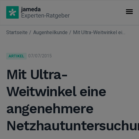
Startseite
Augenheilkunde
Mit Ultra-Weitwinkel eine angenehmere Netzhautuntersuchung
KATEGORIEN
Artikel
07/07/2015
ARTIKEL
Fachgebiete
Mit Ultra-
Weitwinkel eine
angenehmere
Netzhautuntersuchu