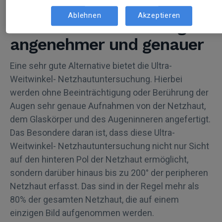
Die
Ablehnen
Akzeptieren
Netzhautuntersuchung ist
angenehmer und genauer
Eine sehr gute Alternative bietet die Ultra-
Weitwinkel- Netzhautuntersuchung. Hierbei
werden ohne Beeinträchtigung oder Berührung der
Augen sehr genaue Aufnahmen von der Netzhaut,
dem Glaskörper und des Augeninneren angefertigt.
Das Besondere daran ist, dass diese Ultra-
Weitwinkel- Netzhautuntersuchung nicht nur Sicht
auf den hinteren Pol der Netzhaut ermöglicht,
sondern darüber hinaus bis zu 200° der peripheren
Netzhaut erfasst. Das sind in der Regel mehr als
80% der gesamten Netzhaut, die auf einem
einzigen Bild aufgenommen werden.