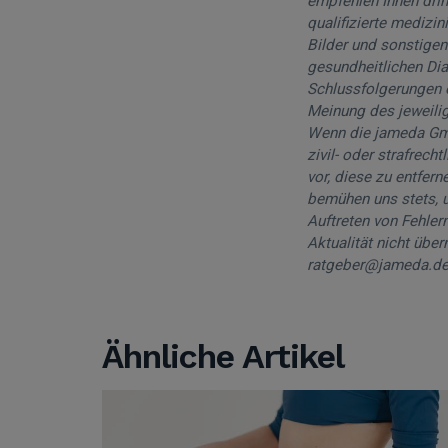
empfehlen Ihnen drin
qualifizierte medizin
Bilder und sonstigen
gesundheitlichen Di
Schlussfolgerungen o
Meinung des jeweili
Wenn die jameda GmbH
zivil- oder strafrech
vor, diese zu entfer
bemühen uns stets, u
Auftreten von Fehlern
Aktualität nicht übe
ratgeber@jameda.de
Ähnliche Artikel