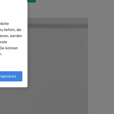
nliche
 liefern, die
ieren, werden
bsite
 Sie können
n
zeptieren