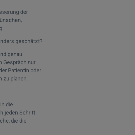
esserung der
Wünschen,
g.
onders geschätzt?
und genau
m Gespräch nur
der Patientin oder
 zu planen.
in die
h jeden Schritt
he, die die