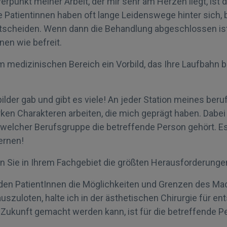
erpunkt meiner Arbeit, der mir sehr am Herzen liegt, ist
 Patientinnen haben oft lange Leidenswege hinter sich, bi
ntscheiden. Wenn dann die Behandlung abgeschlossen ist
nen wie befreit.
m medizinischen Bereich ein Vorbild, das Ihre Laufbahn
ilder gab und gibt es viele! An jeder Station meines ber
arken Charakteren arbeiten, die mich geprägt haben. Dabei
welcher Berufsgruppe die betreffende Person gehört. Es
ernen!
 Sie in Ihrem Fachgebiet die größten Herausforderungen
den PatientInnen die Möglichkeiten und Grenzen des Ma
szuloten, halte ich in der ästhetischen Chirurgie für en
n Zukunft gemacht werden kann, ist für die betreffende 