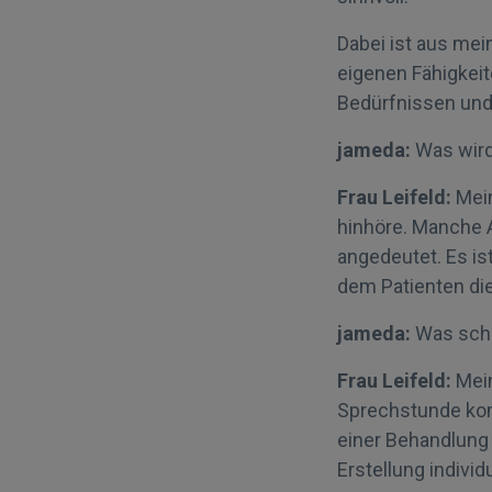
Dabei ist aus mei
eigenen Fähigkei
Bedürfnissen und
jameda:
Was wird
Frau Leifeld:
Mein
hinhöre. Manche 
angedeutet. Es is
dem Patienten di
jameda:
Was schä
Frau Leifeld:
Mein
Sprechstunde komm
einer Behandlung 
Erstellung indivi