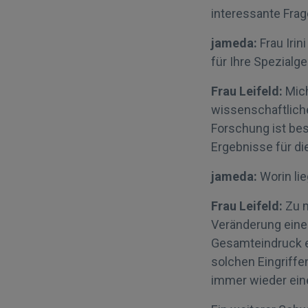
interessante Frag
jameda:
Frau Irin
für Ihre Spezialg
Frau Leifeld:
Mich
wissenschaftlich
Forschung ist bes
Ergebnisse für di
jameda:
Worin li
Frau Leifeld:
Zu m
Veränderung eine
Gesamteindruck e
solchen Eingriffe
immer wieder ein