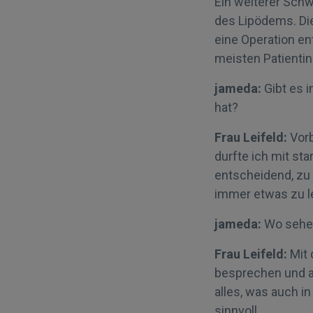
Ein weiterer Schw
des Lipödems. Die
eine Operation e
meisten Patientin
jameda:
Gibt es i
hat?
Frau Leifeld:
Vorb
durfte ich mit st
entscheidend, zu 
immer etwas zu l
jameda:
Wo sehen
Frau Leifeld:
Mit 
besprechen und au
alles, was auch i
sinnvoll.