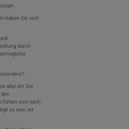
rurgin.
rum haben Sie sich
 und
icklung durch
estmögliche
 besonders?
aller Art. Die
 den
 fühlen sich nach
gt zu sein, ist