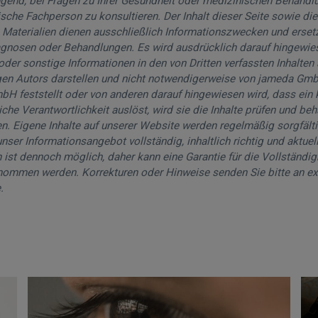
gend, bei Fragen zu Ihrer Gesundheit oder medizinischen Behandlu
ische Fachperson zu konsultieren. Der Inhalt dieser Seite sowie die 
 Materialien dienen ausschließlich Informationszwecken und erset
agnosen oder Behandlungen. Es wird ausdrücklich darauf hingewie
der sonstige Informationen in den von Dritten verfassten Inhalten 
gen Autors darstellen und nicht notwendigerweise von jameda Gmb
 feststellt oder von anderen darauf hingewiesen wird, dass ein k
tliche Verantwortlichkeit auslöst, wird sie die Inhalte prüfen und be
nen. Eigene Inhalte auf unserer Website werden regelmäßig sorgfälti
nser Informationsangebot vollständig, inhaltlich richtig und aktuel
 ist dennoch möglich, daher kann eine Garantie für die Vollständigk
rnommen werden. Korrekturen oder Hinweise senden Sie bitte an ex
.