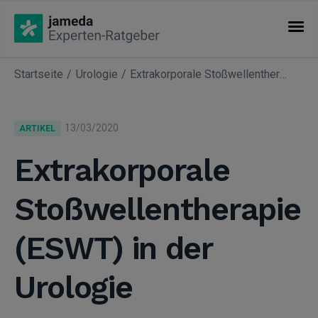
Startseite
Urologie
Extrakorporale Stoßwellentherapie (ESWT) in der Urologie
KATEGORIEN
Artikel
13/03/2020
ARTIKEL
Fachgebiete
Extrakorporale
Stoßwellentherapie
(ESWT) in der
Urologie