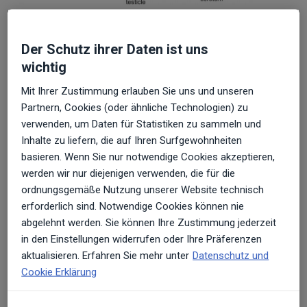
Die niedrig-energetische extrakorporale
Der Schutz ihrer Daten ist uns
Stoßwellentherapie (low-intensity extracorporeal
wichtig
shock wave therapy, ESWT) ist ein ambulantes,
Mit Ihrer Zustimmung erlauben Sie uns und unseren
nicht-operatives Verfahren, bei dem außerhalb des
Partnern, Cookies (oder ähnliche Technologien) zu
Körpers (‘extrakorporal’) erzeugte Druckwellen
verwenden, um Daten für Statistiken zu sammeln und
definierter Energie und Frequenz in Körpergeweben
Inhalte zu liefern, die auf Ihren Surfgewohnheiten
unterschiedliche, insbesondere regenerative
basieren. Wenn Sie nur notwendige Cookies akzeptieren,
Wirkungen entfalten.
werden wir nur diejenigen verwenden, die für die
ordnungsgemäße Nutzung unserer Website technisch
erforderlich sind. Notwendige Cookies können nie
In welchen Bereichen
abgelehnt werden. Sie können Ihre Zustimmung jederzeit
kann die ESWT eingesetzt
in den Einstellungen widerrufen oder Ihre Präferenzen
aktualisieren. Erfahren Sie mehr unter
Datenschutz und
werden?
Cookie Erklärung
Bereits in den 80er Jahren wurde die ESWT von