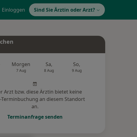
Einloggen
Sind Sie Ärztin oder Arzt?
uchen
e
Morgen
Sa,
So,
Mo,
Di,
7 Aug
8 Aug
9 Aug
10 Aug
11 Au
r Arzt bzw. diese Ärztin bietet keine
e-Terminbuchung an diesem Standort
an.
Terminanfrage senden