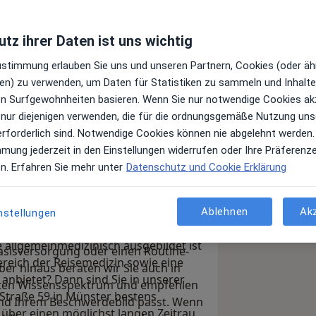
tz ihrer Daten ist uns wichtig
Zustimmung erlauben Sie uns und unseren Partnern, Cookies (oder äh
en) zu verwenden, um Daten für Statistiken zu sammeln und Inhalte 
ren Surfgewohnheiten basieren. Wenn Sie nur notwendige Cookies ak
 nur diejenigen verwenden, die für die ordnungsgemäße Nutzung uns
erforderlich sind. Notwendige Cookies können nie abgelehnt werden.
r unsere Hausarztpraxis auf der Geist
mmung jederzeit in den Einstellungen widerrufen oder Ihre Präferenz
eren. Ich, Dr. med. Cornelia Werbick,
en. Erfahren Sie mehr unter
Datenschutz und Cookie Erklärung
n und habe mich unter anderem auch
ng sowie Ernährungsmedizinsche
Ablehnen
Ak
nstellungen
 über langjährige Erfahrung auf
i uns rundum gut versorgt sind und
ie allgemeinmedizinisch ausgebildet ist
Basisversorgung oder einen Routine-
reich der Reisemedizin sowie eine
r hinaus beraten wir Sie auch in
bietet? Dann sind Sie in unserer
eiten Wissensspektrum und empfehlen
 Straße 59 in Münster bestens
 und Ihrem Beschwerdebild passt. Wenn
über einen möglichst langen Zeitraum