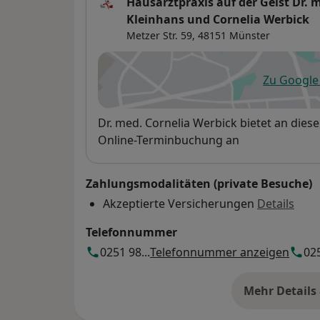
Hausarztpraxis auf der Geist Dr.
Kleinhans und Cornelia Werbick
Metzer Str. 59,
48151
Münster
Zu Googl
öf
Verfügbarkeit
Dr. med. Cornelia Werbick bietet an die
Online-Terminbuchung an
Zahlungsmodalitäten (private Besuche)
Akzeptierte Versicherungen
Details
Telefonnummer
0251 98...
Telefonnummer anzeigen
025
Mehr Details
üb