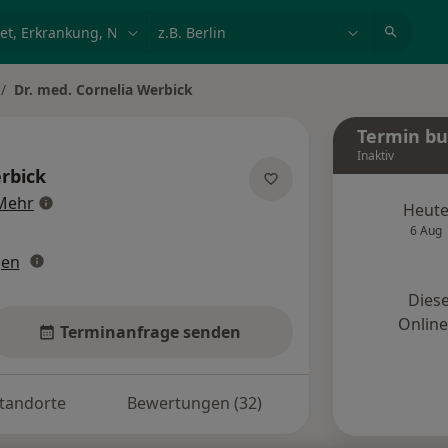
et, Erkrankung, Name
z.B. Berlin
Dr. med. Cornelia Werbick
adt ändern
Termin b
Inaktiv
rbick
über Spezialisierungen
Mehr
Heut
6 Aug
gen
Diese
Onlin
Terminanfrage senden
tandorte
Bewertungen (32)