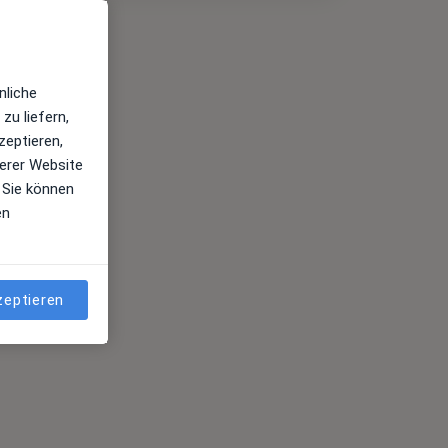
nliche
zu liefern,
zeptieren,
erer Website
 Sie können
en
zeptieren