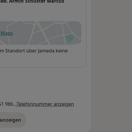
 med. Armin Schuster Marcus
e Maps
fnet in einer neuen Registerkarte
sem Standort über Jameda keine
1 986...
Telefonnummer anzeigen
 anzeigen
er die Adresse