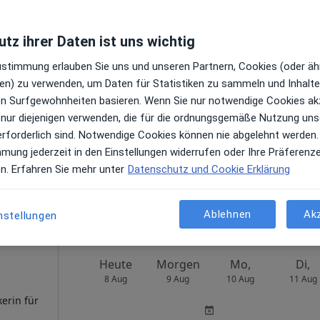
ppel
Heute
Morgen
Mo,
Di,
8 Aug
9 Aug
10 Aug
11 Aug
rapeutin,
tz ihrer Daten ist uns wichtig
en
Zustimmung erlauben Sie uns und unseren Partnern, Cookies (oder äh
Online-Terminbuchung nicht verfügbar
en) zu verwenden, um Daten für Statistiken zu sammeln und Inhalte 
Terminanfrage senden
ren Surfgewohnheiten basieren. Wenn Sie nur notwendige Cookies ak
 nur diejenigen verwenden, die für die ordnungsgemäße Nutzung uns
chstunde
erforderlich sind. Notwendige Cookies können nie abgelehnt werden.
mmung jederzeit in den Einstellungen widerrufen oder Ihre Präferenz
aps
en. Erfahren Sie mehr unter
Datenschutz und Cookie Erklärung
Privatpraxis für Psychotherapie & Coaching Dr. Viola Kappel & Kollegen
Ablehnen
Ak
nstellungen
Heute
Morgen
Mo,
Di,
8 Aug
9 Aug
10 Aug
11 Aug
kerin für