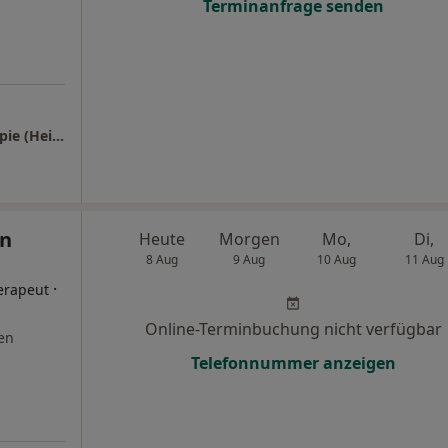
Terminanfrage senden
Praxis für Business Coaching & Psychotherapie (HeilPrG)
in
Heute
Morgen
Mo,
Di,
8 Aug
9 Aug
10 Aug
11 Aug
·
erapeut
Online-Terminbuchung nicht verfügbar
en
Telefonnummer anzeigen