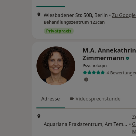
Wiesbadener Str. 50B, Berlin
•
Zu Googl
Behandlungszentrum 123can
Privatpraxis
M.A. Annekathrin
Zimmermann
Psychologin
4 Bewertunge
Adresse
Videosprechstunde
Z
Aquariana Praxiszentrum, Am Tempelhofer Berg 7d, Berlin
•
G
M