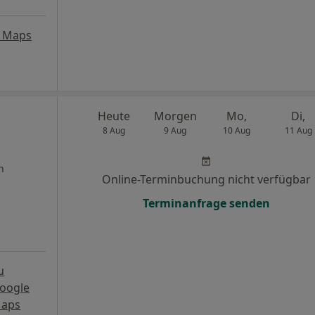
e Maps
Heute
Morgen
Mo,
Di,
8 Aug
9 Aug
10 Aug
11 Aug
n
Online-Terminbuchung nicht verfügbar
Terminanfrage senden
u
oogle
aps