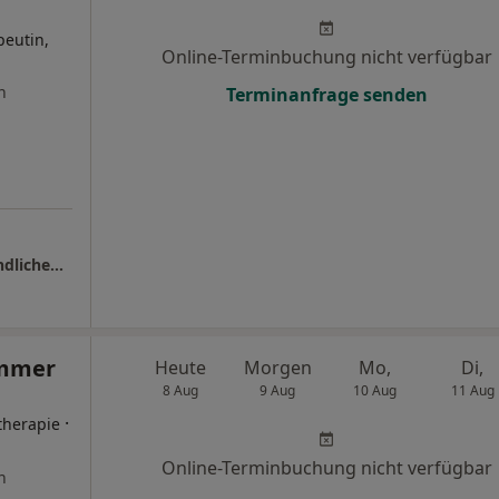
eutin,
Online-Terminbuchung nicht verfügbar
n
Terminanfrage senden
Praxis Gülden Tiryaki-Öge Kinder- und Jugendlichenpsychotherapeutin
immer
Heute
Morgen
Mo,
Di,
8 Aug
9 Aug
10 Aug
11 Aug
·
therapie
Online-Terminbuchung nicht verfügbar
n