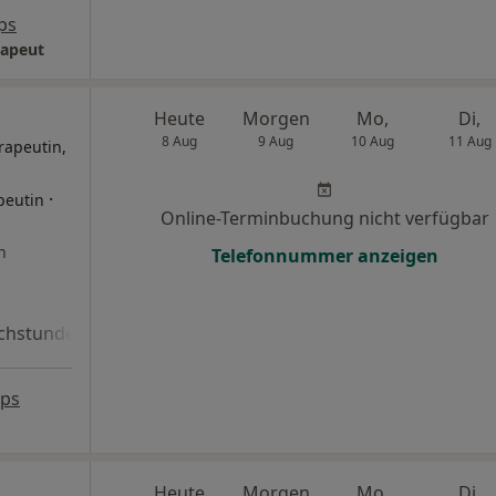
ps
rapeut
Heute
Morgen
Mo,
Di,
8 Aug
9 Aug
10 Aug
11 Aug
rapeutin,
·
peutin
Online-Terminbuchung nicht verfügbar
n
Telefonnummer anzeigen
chstunde
aps
Heute
Morgen
Mo,
Di,