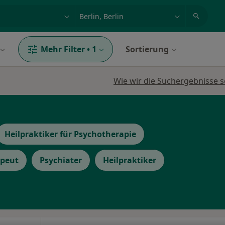
et, Erkrankung, Name
z.B. Berlin
Mehr Filter
•
1
Sortierung
Wie wir die Suchergebnisse s
Heilpraktiker für Psychotherapie
apeut
Psychiater
Heilpraktiker