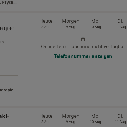
Privatpraxis Annekathrin Zimmermann M.A. Psychologie
Heute
Morgen
Mo,
Di,
8 Aug
9 Aug
10 Aug
11 Aug
·
herapie
en
Online-Terminbuchung nicht verfügbar
Telefonnummer anzeigen
herapie
aki-
Heute
Morgen
Mo,
Di,
8 Aug
9 Aug
10 Aug
11 Aug