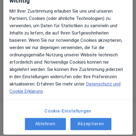
wichtig
Mit Ihrer Zustimmung erlauben Sie uns und unseren
Terminanfrage senden
Partnern, Cookies (oder ähnliche Technologien) zu
verwenden, um Daten für Statistiken zu sammeln und
Inhalte zu liefern, die auf Ihren Surfgewohnheiten
basieren. Wenn Sie nur notwendige Cookies akzeptieren,
werden wir nur diejenigen verwenden, die für die
ordnungsgemäße Nutzung unserer Website technisch
erforderlich sind. Notwendige Cookies können nie
abgelehnt werden. Sie können Ihre Zustimmung jederzeit
in den Einstellungen widerrufen oder Ihre Präferenzen
Dr. med. Esther Wißmüller
aktualisieren. Erfahren Sie mehr unter
Datenschutz und
Hautärztin (Dermatologin), Venerologin
Cookie Erklärung
402 Bewertungen
Cookie-Einstellungen
Sendlinger Str. 29, München
•
Zu Google Maps
Dermatologie am Sendlinger Tor - Privatpraxis
Ablehnen
Akzeptieren
Privatpraxis