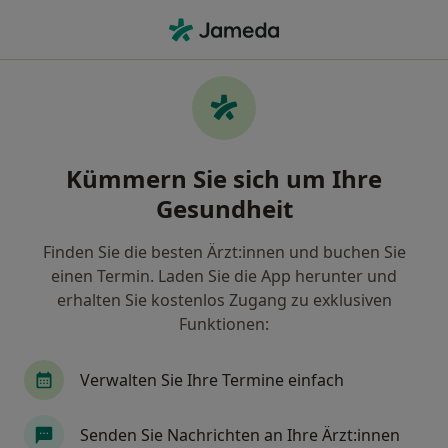
Ha
Augenfalten • Planegg, Bayern
Filter & Sortierung
• 1
Zu Google Map
Augenfalten, Planegg
Kümmern Sie sich um Ihre
Wie wir die Suchergebnisse sortieren
Gesundheit
Finden Sie die besten Ärzt:innen und buchen Sie
Nach welchem Fachgebiet suchen Sie?
einen Termin. Laden Sie die App herunter und
Plastischer & Ästhetischer Chirurg
Hautarzt (
erhalten Sie kostenlos Zugang zu exklusiven
Funktionen:
Verwalten Sie Ihre Termine einfach
Senden Sie Nachrichten an Ihre Ärzt:innen