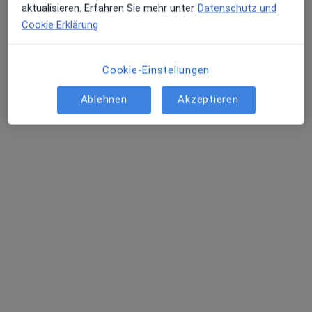
aktualisieren. Erfahren Sie mehr unter
Datenschutz und
Cookie Erklärung
Romanita-Adriana Skach
·
Mehr
Allgemeinmedizinerin
Cookie-Einstellungen
57 Bewertungen
Ablehnen
Akzeptieren
Bahnhofstr. 41, Buchloe
•
Zu Google Maps
Die Hausärzte Buchloe Alexander Alexandrov und R.-Adriana Skach
Dieser Arzt bzw. diese Ärztin bietet keine Online-Terminbuchung an diesem Standort an.
Terminanfrage senden