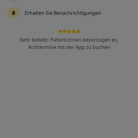
Erhalten Sie Benachrichtigungen
Patrick Saul
·
Mehr
Osteopath, Heilpraktiker
98 Bewertungen
Sehr beliebt: Patient:innen bevorzugen es,
Arzttermine mit der App zu buchen
Brechtstr. 24, Untermeitingen
•
Zu Google Maps
Praxis H.O.ME Patrick Saul Osteopathie
Dieser Arzt bzw. diese Ärztin bietet keine Online-Terminbuchung an diesem Standort an.
Terminanfrage senden