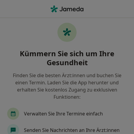
Ha
Schwindel • Landsberg am Lech, Bayern
Filter & Sortierung
• 1
Zu Google Map
Schwindel, Landsberg am Lech
Kümmern Sie sich um Ihre
Wie wir die Suchergebnisse sortieren
Gesundheit
Finden Sie die besten Ärzt:innen und buchen Sie
Nach welchem Fachgebiet suchen Sie?
einen Termin. Laden Sie die App herunter und
Allgemeinmediziner
Heilpraktiker
Chirot
erhalten Sie kostenlos Zugang zu exklusiven
Funktionen:
Verwalten Sie Ihre Termine einfach
Senden Sie Nachrichten an Ihre Ärzt:innen