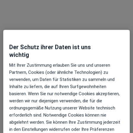
Alexander Alexandrov
·
Mehr
Allgemeinmediziner
81 Bewertungen
Der Schutz ihrer Daten ist uns
Bahnhofstr. 41, Buchloe
•
Zu Google Maps
wichtig
Die Hausärzte Buchloe Alexander Alexandrov und R.-Adriana Skach
Mit Ihrer Zustimmung erlauben Sie uns und unseren
Dieser Arzt bzw. diese Ärztin bietet keine Online-Terminbuchung an diesem Standort an.
Partnern, Cookies (oder ähnliche Technologien) zu
verwenden, um Daten für Statistiken zu sammeln und
Terminanfrage senden
Inhalte zu liefern, die auf Ihren Surfgewohnheiten
basieren. Wenn Sie nur notwendige Cookies akzeptieren,
werden wir nur diejenigen verwenden, die für die
ordnungsgemäße Nutzung unserer Website technisch
erforderlich sind. Notwendige Cookies können nie
abgelehnt werden. Sie können Ihre Zustimmung jederzeit
in den Einstellungen widerrufen oder Ihre Präferenzen