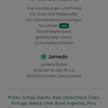
Premiumlösungen und Preise
Für Ärzte und Heilberufler
Für Gesundheitseinrichtungen
Noa Notes
neu
Wissensdatenbank
Jameda Help Center
Sicherheitsrichtlinien
Kontakt
Jameda - Startseite
Jameda GmbH
Brienner Straße 45 a-d
80333 München, Deutschland
öffnet in einer neuen Registerkarte
öffnet in einer neuen Registerkarte
öffnet in einer neuen Registerk
öffnet in einer neuen Reg
öffnet in ei
öffn
Polska
,
Türkiye
,
España
,
Italia
,
Deutschland
,
Česko
,
öffnet in einer neuen Registerkarte
öffnet in einer neuen Registerkarte
öffnet in einer neuen Register
öffnet in einer neuen R
öffnet in ei
öffnet
Portugal
,
México
,
Chile
,
Brasil
,
Argentina
,
Perú
,