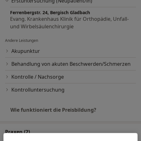
Erstuntersuchung (Neupatient/in)
Ferrenbergstr. 24, Bergisch Gladbach
Evang. Krankenhaus Klinik für Orthopädie, Unfall-
und Wirbelsäulenchirurgie
Andere Leistungen
Akupunktur
Behandlung von akuten Beschwerden/Schmerzen
Kontrolle / Nachsorge
Kontrolluntersuchung
Wie funktioniert die Preisbildung?
Praxen (2)