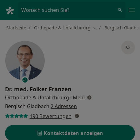
Ha
Wonach suchen Sie?
Startseite
Orthopäde & Unfallchirurg
Bergisch Gladba
Stadt ändern
Dr. med.
Folker Franzen
über Spezialisierungen
Orthopäde & Unfallchirurg
·
Mehr
Bergisch Gladbach
2 Adressen
190 Bewertungen
Kontaktdaten anzeigen