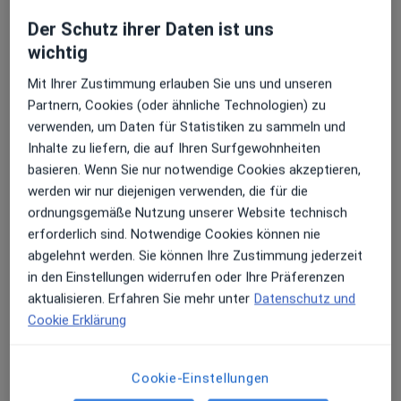
Adresse 1
Adresse 2
Der Schutz ihrer Daten ist uns
wichtig
Mit Ihrer Zustimmung erlauben Sie uns und unseren
Praxis Dr.med. Folker Franzen Facharzt für
Partnern, Cookies (oder ähnliche Technologien) zu
Orthopädie
verwenden, um Daten für Statistiken zu sammeln und
Hauptstr. 100,
Sand
, 51465
Bergisch Gladbach
Inhalte zu liefern, die auf Ihren Surfgewohnheiten
basieren. Wenn Sie nur notwendige Cookies akzeptieren,
Zu Google Maps
werden wir nur diejenigen verwenden, die für die
öffnet in einer neuen Registe
ordnungsgemäße Nutzung unserer Website technisch
erforderlich sind. Notwendige Cookies können nie
Verfügbarkeit
Dr. med. Folker Franzen bietet an diesem Standort
abgelehnt werden. Sie können Ihre Zustimmung jederzeit
über Jameda keine Online-Terminbuchung an
in den Einstellungen widerrufen oder Ihre Präferenzen
aktualisieren. Erfahren Sie mehr unter
Datenschutz und
Telefonnummer
Cookie Erklärung
02202 9...
Telefonnummer anzeigen
Cookie-Einstellungen
Mehr Details anzeigen
über die Adresse