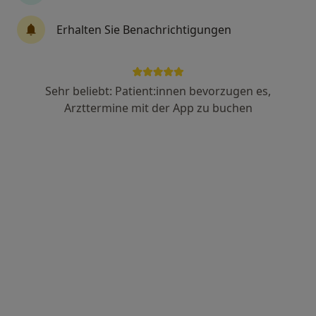
Erhalten Sie Benachrichtigungen
Anzeige
Stephan Möllers
Sehr beliebt: Patient:innen bevorzugen es,
Arzttermine mit der App zu buchen
·
Mehr
Urologe, Androloge
13 Bewertungen
Zu Google
Joseph-Schumpeter-Allee 15, Bonn
•
Maps
Beta Klinik GmbH Abt. Urologie
Privatpraxis
Dieser Arzt bzw. diese Ärztin bietet keine Online-Terminbuchung an diesem Standort an.
Terminanfrage senden