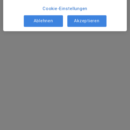
Cookie-Einstellungen
Ablehnen
Akzeptieren
Praxis Dr.med. Peter Konner Facharzt für
Innere Medizin
Praxis
121 Bewertungen
Moitzfeld 42, Bergisch Gladbach
•
Zu Google Maps
Praxis Dr.med. Peter Konner Facharzt für Innere Medizin
Allgemeine Sprechstunde
Kein Preis angegeben
Weitere Leistungen anzeigen
Keine Online-Terminbuchung über jameda verfügbar
Profil anzeigen