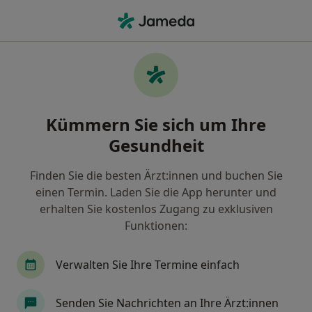
Ha
Allgemeine Sprechstunde • Bergisch Gladbach, Nordrhein-Westfalen
Filter & Sortierung
• 1
Zu Google Map
Allgemeine Sprechstunde, Bergisch
Kümmern Sie sich um Ihre
Gladbach
Gesundheit
Wie wir die Suchergebnisse sortieren
Finden Sie die besten Ärzt:innen und buchen Sie
einen Termin. Laden Sie die App herunter und
Nach welchem Fachgebiet suchen Sie?
erhalten Sie kostenlos Zugang zu exklusiven
Zahnarzt
Plastischer & Ästhetischer Chirurg
Funktionen:
Verwalten Sie Ihre Termine einfach
Senden Sie Nachrichten an Ihre Ärzt:innen