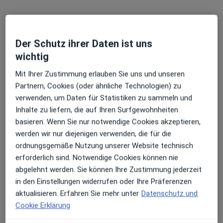
Der Schutz ihrer Daten ist uns
wichtig
Dr. med. Claudius Kässmann
Plastischer & Ästhetischer Chirurg, Allgemeinchirurg
Mit Ihrer Zustimmung erlauben Sie uns und unseren
602 Bewertungen
Partnern, Cookies (oder ähnliche Technologien) zu
verwenden, um Daten für Statistiken zu sammeln und
Inhalte zu liefern, die auf Ihren Surfgewohnheiten
Zu Google
Odenthaler Str. 19, Bergisch Gladbach
•
basieren. Wenn Sie nur notwendige Cookies akzeptieren,
Maps
werden wir nur diejenigen verwenden, die für die
Praxis Lege Artis Dr.med. Claudius Kässmann Facharzt für Plastische- und Ästhetische Chirurgie
ordnungsgemäße Nutzung unserer Website technisch
Dieser Arzt bzw. diese Ärztin bietet keine Online-Terminbuchung an diesem Standort an.
erforderlich sind. Notwendige Cookies können nie
abgelehnt werden. Sie können Ihre Zustimmung jederzeit
Terminanfrage senden
in den Einstellungen widerrufen oder Ihre Präferenzen
aktualisieren. Erfahren Sie mehr unter
Datenschutz und
Cookie Erklärung