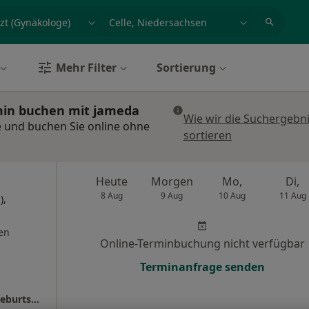
et, Erkrankung, Name
z.B. Berlin
Mehr Filter
Sortierung
rmin buchen mit jameda
Wie wir die Suchergebn
e und buchen Sie online ohne
sortieren
Heute
Morgen
Mo,
Di,
8 Aug
9 Aug
10 Aug
11 Aug
),
en
Online-Terminbuchung nicht verfügbar
Terminanfrage senden
Praxis für Homöopathie und Gynäkologie/Geburtshilfe - Inga Geisler