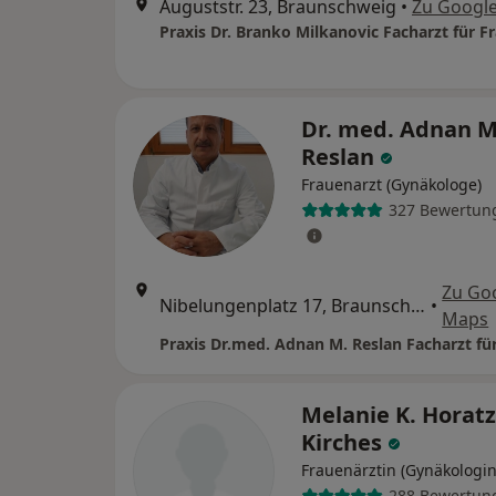
Auguststr. 23, Braunschweig
•
Zu Googl
Dr. med. Adnan M
Reslan
Frauenarzt (Gynäkologe)
327 Bewertun
Zu Go
Nibelungenplatz 17, Braunschweig
•
Maps
Melanie K. Horatz
Kirches
Frauenärztin (Gynäkologin
288 Bewertun