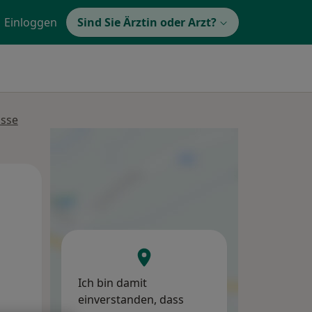
Einloggen
Sind Sie Ärztin oder Arzt?
isse
Mi,
Do,
Fr,
12 Aug
13 Aug
14 Aug
Ich bin damit
einverstanden, dass