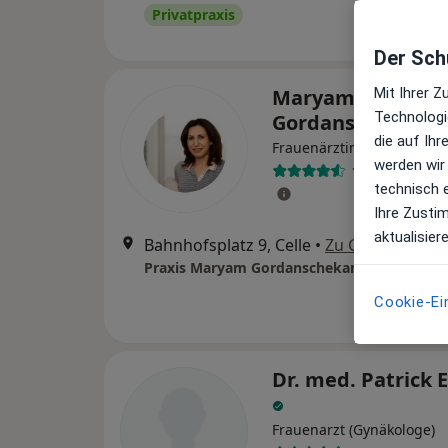
Privatpraxis
Der Schu
Maryam
Mit Ihrer 
Technologi
Gordanschekan
die auf Ih
Frauenärztin (Gynäkologin
werden wir
14 Bewertung
technisch 
Ihre Zusti
aktualisier
Bahnhofsplatz 9, Celle
•
Zu Google Map
Cookie-Ei
Dr. med. Patrick E
Frauenarzt (Gynäkologe)