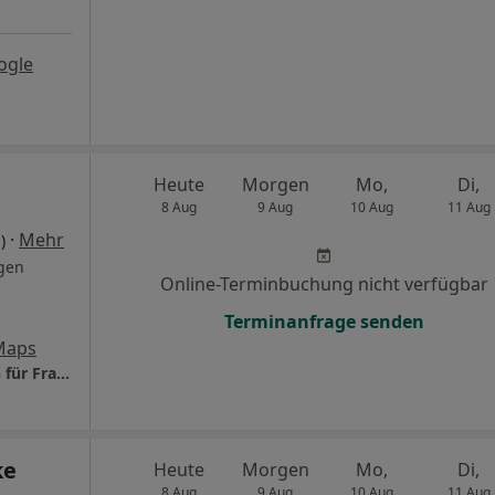
ogle
Heute
Morgen
Mo,
Di,
8 Aug
9 Aug
10 Aug
11 Aug
·
Mehr
)
gen
Online-Terminbuchung nicht verfügbar
Terminanfrage senden
Maps
Frauenärztin Dr. Amanda Penner, Fachärztin für Frauenheilkunde und Geburtshilfe
ke
Heute
Morgen
Mo,
Di,
8 Aug
9 Aug
10 Aug
11 Aug