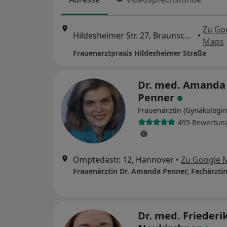
Zu Go
Hildesheimer Str. 27, Braunschweig
•
Maps
Frauenarztpraxis Hildesheimer Straße
Dr. med. Amanda
Penner
Frauenärztin (Gynäkologin
495 Bewertun
Omptedastr. 12, Hannover
•
Zu Google 
Dr. med. Friederi