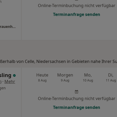
n
Online-Terminbuchung nicht verfügbar
Terminanfrage senden
Praxis Dr.med. Patrick Ersfeld Facharzt für Frauenheilkunde und Geburtshilfe
ußerhalb von Celle, Niedersachsen in Gebieten nahe Ihrer S
sling
Heute
Morgen
Mo,
Di,
8 Aug
9 Aug
10 Aug
11 Aug
·
Mehr
)
gen
Online-Terminbuchung nicht verfügbar
Terminanfrage senden