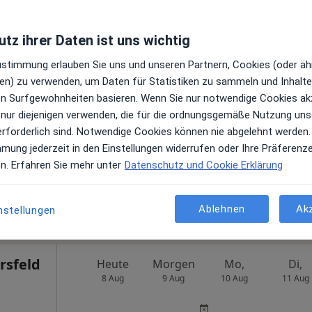
tz ihrer Daten ist uns wichtig
Zustimmung erlauben Sie uns und unseren Partnern, Cookies (oder äh
Heute
Morgen
Mo,
Di,
en) zu verwenden, um Daten für Statistiken zu sammeln und Inhalte 
8 Aug
9 Aug
10 Aug
11 Aug
ren Surfgewohnheiten basieren. Wenn Sie nur notwendige Cookies ak
)
 nur diejenigen verwenden, die für die ordnungsgemäße Nutzung uns
en
Online-Terminbuchung nicht verfügbar
erforderlich sind. Notwendige Cookies können nie abgelehnt werden.
mmung jederzeit in den Einstellungen widerrufen oder Ihre Präferenz
Terminanfrage senden
en. Erfahren Sie mehr unter
Datenschutz und Cookie Erklärung
s
Praxis Maryam Gordanschekan Fachärztin für Frauenheilkunde und Geburtshilfe
Ablehnen
Ak
nstellungen
rsfeld
Heute
Morgen
Mo,
Di,
8 Aug
9 Aug
10 Aug
11 Aug