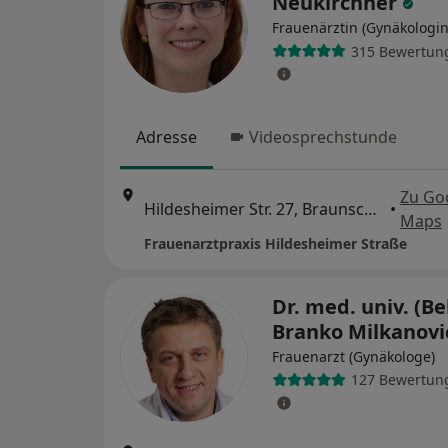
Neukirchner
Frauenärztin (Gynäkologin
315 Bewertun
Adresse
Videosprechstunde
Zu Go
Hildesheimer Str. 27, Braunschweig
•
Maps
Frauenarztpraxis Hildesheimer Straße
Dr. med. univ. (Be
Branko Milkanov
Frauenarzt (Gynäkologe)
127 Bewertun