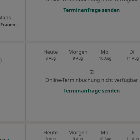
Terminanfrage senden
Maps
Praxis Klas Hendrik Wulfmeyer Facharzt für Frauenheilkunde und Geburtshilfe
Heute
Morgen
Mo,
Di,
8 Aug
9 Aug
10 Aug
11 Aug
)
Online-Terminbuchung nicht verfügbar
Terminanfrage senden
Heute
Morgen
Mo,
Di,
8 Aug
9 Aug
10 Aug
11 Aug