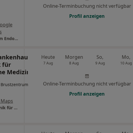
Online-Terminbuchung nicht verfügbar
Profil anzeigen
oogle
s
Achenbach-Krankenhaus Kompetenzzentrum Endometriose
ankenhaus
Heute
Morgen
So,
Mo,
 für
7 Aug
8 Aug
9 Aug
10 Aug
he Medizin
Online-Terminbuchung nicht verfügbar
 Brustzentrum
Profil anzeigen
 Maps
Gemeinschaftskrankenhaus Havelhöhe - Klinik für Anthroposophische Medizin