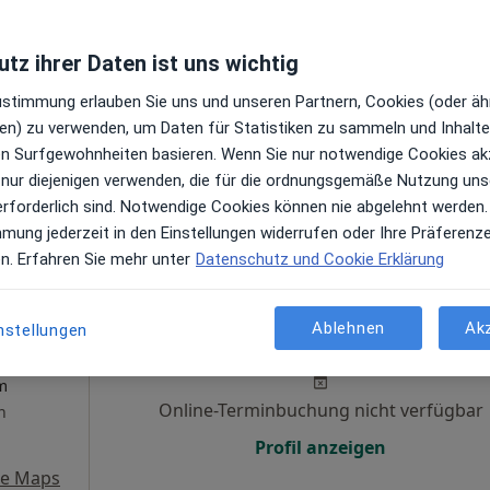
m Am
Heute
Morgen
So,
Mo,
rum
7 Aug
8 Aug
9 Aug
10 Aug
tz ihrer Daten ist uns wichtig
Zustimmung erlauben Sie uns und unseren Partnern, Cookies (oder äh
m
Online-Terminbuchung nicht verfügbar
en) zu verwenden, um Daten für Statistiken zu sammeln und Inhalte 
en
ren Surfgewohnheiten basieren. Wenn Sie nur notwendige Cookies ak
Profil anzeigen
 nur diejenigen verwenden, die für die ordnungsgemäße Nutzung uns
ps
erforderlich sind. Notwendige Cookies können nie abgelehnt werden.
mmung jederzeit in den Einstellungen widerrufen oder Ihre Präferenz
en. Erfahren Sie mehr unter
Datenschutz und Cookie Erklärung
in
Heute
Morgen
So,
Mo,
Ablehnen
Ak
nstellungen
ntrum
7 Aug
8 Aug
9 Aug
10 Aug
m
Online-Terminbuchung nicht verfügbar
n
Profil anzeigen
le Maps