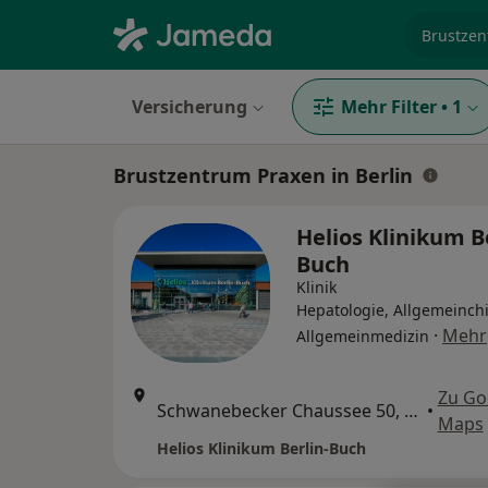
Fachgebi
Versicherung
Mehr Filter
•
1
Brustzentrum Praxen in Berlin
Helios Klinikum B
Buch
Klinik
Hepatologie, Allgemeinchi
·
Mehr
Allgemeinmedizin
Zu Go
Schwanebecker Chaussee 50, Berlin
•
Maps
Helios Klinikum Berlin-Buch