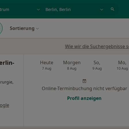
et, Erkrankung, Name
z.B. Berlin
Sortierung
Wie wir die Suchergebnisse s
erlin-
Heute
Morgen
So,
Mo,
7 Aug
8 Aug
9 Aug
10 Aug
rurgie,
Online-Terminbuchung nicht verfügbar
Profil anzeigen
ogle