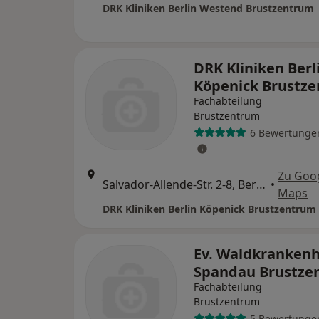
DRK Kliniken Berlin Westend Brustzentrum
DRK Kliniken Berl
Köpenick Brustz
Fachabteilung
Brustzentrum
6 Bewertunge
Zu Goo
Salvador-Allende-Str. 2-8, Berlin
•
Maps
DRK Kliniken Berlin Köpenick Brustzentrum
Ev. Waldkranken
Spandau Brustze
Fachabteilung
Brustzentrum
5 Bewertunge