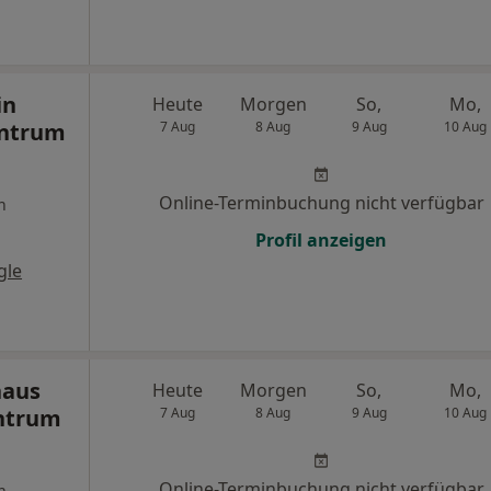
in
Heute
Morgen
So,
Mo,
entrum
7 Aug
8 Aug
9 Aug
10 Aug
Online-Terminbuchung nicht verfügbar
n
Profil anzeigen
gle
haus
Heute
Morgen
So,
Mo,
ntrum
7 Aug
8 Aug
9 Aug
10 Aug
Online-Terminbuchung nicht verfügbar
n