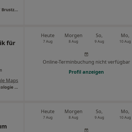
CAMPUS CHARITÉ MITTE CharitéCentrum 17 Brustzentrum
Heute
Morgen
So,
Mo,
ik für
7 Aug
8 Aug
9 Aug
10 Aug
Online-Terminbuchung nicht verfügbar
m
Profil anzeigen
le Maps
Martin Luther Krankenhaus Klinik für Gynäkologie und Geburtshilfe
Heute
Morgen
So,
Mo,
7 Aug
8 Aug
9 Aug
10 Aug
um