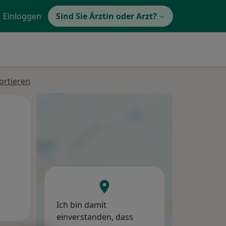
Einloggen
Sind Sie Ärztin oder Arzt?
ortieren
Di,
Mi,
Do,
11 Aug
12 Aug
13 Aug
Ich bin damit
einverstanden, dass