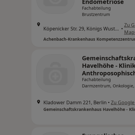
Endometriose
Fachabteilung
Brustzentrum
Zu G
Köpenicker Str. 29, Königs Wusterhausen
•
Map
Gemeinschaftskr
Havelhöhe - Klinik
Anthroposophisc
Fachabteilung
Darmzentrum, Onkologie,
Kladower Damm 221, Berlin
•
Zu Google