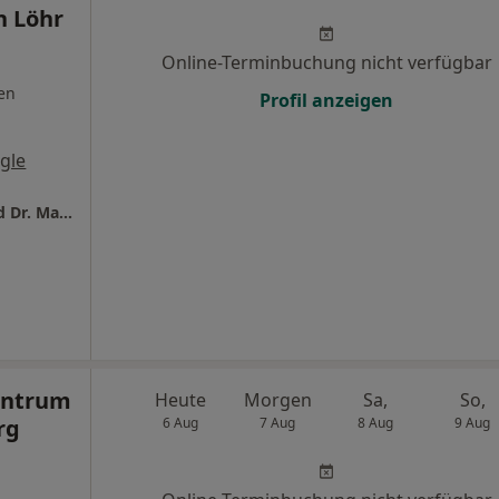
n Löhr
Online-Terminbuchung nicht verfügbar
en
Profil anzeigen
gle
Urologische Privatpraxis Dr. Thomas Dill und Dr. Martin Löhr
entrum
Heute
Morgen
Sa,
So,
rg
6 Aug
7 Aug
8 Aug
9 Aug