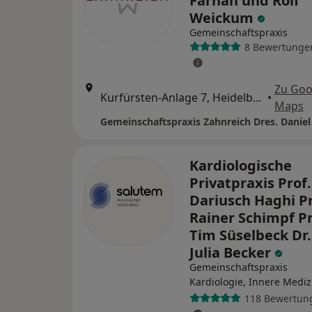
Farhan und Rolf
Weickum
Gemeinschaftspraxis
8 Bewertunge
Zu Goo
Kurfürsten-Anlage 7, Heidelberg
•
Maps
Kardiologische
Privatpraxis Prof.
Dariusch Haghi Pr
Rainer Schimpf Pr
Tim Süselbeck Dr
Julia Becker
Gemeinschaftspraxis
Kardiologie, Innere Mediz
118 Bewertun