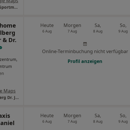
gle Maps
Sportopaedie Heidelberg für Orthopädie u. Sportmedizin
Thome
Heute
Morgen
Sa,
So,
elberg
6 Aug
7 Aug
8 Aug
9 Aug
 & Dr.
Online-Terminbuchung nicht verfügbar
mzentrum,
Profil anzeigen
entrum
en
le Maps
Praxis Hecker & Thome ATOS Klinik Heidelberg Dr. Jens M. Hecker & Dr. Martin A. Thome
axis
Heute
Morgen
Sa,
So,
aniel
6 Aug
7 Aug
8 Aug
9 Aug