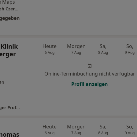
e Maps
PD Dr. med. Michael Pelzer Dr. med. Christoph Czermak
ngegeben
Klinik
Heute
Morgen
Sa,
So,
berger
6 Aug
7 Aug
8 Aug
9 Aug
Online-Terminbuchung nicht verfügbar
en
Profil anzeigen
in der ETHIANUM Klinik Prof.Dr. Reichenberger Prof.Dr. Günter Germann u.w.
Heute
Morgen
Sa,
So,
 Thomas
6 Aug
7 Aug
8 Aug
9 Aug