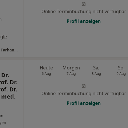
Online-Terminbuchung nicht verfügbar
n
Profil anzeigen
gle
Gemeinschaftspraxis Zahnreich Dres. Daniel Farhan und Rolf Weickum
Heute
Morgen
Sa,
So,
 Dr.
6 Aug
7 Aug
8 Aug
9 Aug
of. Dr.
of. Dr.
Online-Terminbuchung nicht verfügbar
. med.
Profil anzeigen
in
gen