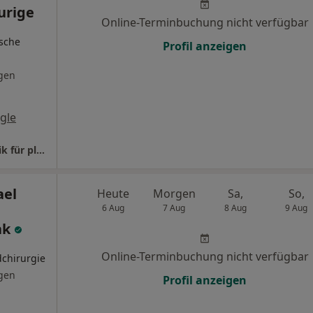
urige
Online-Terminbuchung nicht verfügbar
ische
Profil anzeigen
gen
gle
Heidelberger Klinik proaesthetic GmbH Klinik für plastische und kosmetische Chirurige
ael
Heute
Morgen
Sa,
So,
6 Aug
7 Aug
8 Aug
9 Aug
ak
Online-Terminbuchung nicht verfügbar
dchirurgie
gen
Profil anzeigen