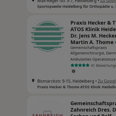
Max-Reger-Str. 5-7, Heidelberg
•
Zu Goo
Praxis Hecker & 
ATOS Klinik Heid
Dr. Jens M. Hecker
Martin A. Thome
Gemeinschaftspraxis
Allgemeinchirurgie, Dar
Ambulantes Operationsz
41 Bewertung
Bismarckstr. 9-15, Heidelberg
•
Zu Goog
Gemeinschaftspr
Zahnreich Dres. D