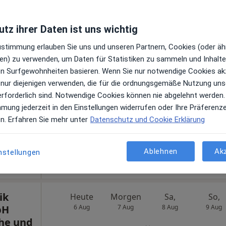
Klinik
Online-Terminbuchung nicht verfügbar
tz ihrer Daten ist uns wichtig
Profil anzeigen
Zustimmung erlauben Sie uns und unseren Partnern, Cookies (oder äh
gen
en) zu verwenden, um Daten für Statistiken zu sammeln und Inhalte 
ren Surfgewohnheiten basieren. Wenn Sie nur notwendige Cookies ak
le Maps
 nur diejenigen verwenden, die für die ordnungsgemäße Nutzung uns
Internationales Zentrum für Orthopädie ATOS-Klinik in Heidelberg
erforderlich sind. Notwendige Cookies können nie abgelehnt werden.
mmung jederzeit in den Einstellungen widerrufen oder Ihre Präferenz
ab 20 €
en. Erfahren Sie mehr unter
Datenschutz und Cookie Erklärung
Ablehnen
Ak
nstellungen
ik
Heute
Morgen
Sa,
So,
bH
6 Aug
7 Aug
8 Aug
9 Aug
che und