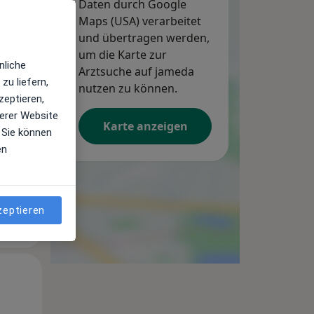
Daten durch Google
Maps (USA) verarbeitet
und übertragen werden,
um die Karte zur
nliche
Arztsuche auf jameda
zu liefern,
nutzen zu können.
zeptieren,
erer Website
Karte anzeigen
 Sie können
en
zeptieren
Mo,
Di,
Mi,
10 Aug
11 Aug
12 Aug