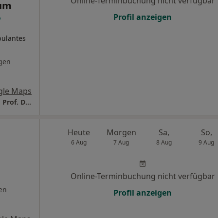
Online-Terminbuchung nicht verfügbar
rum
Profil anzeigen
ulantes
gen
gle Maps
AOZ Augen-OP Zentrum + Praxis Heidelberg Prof. Dr. Frank Schlichtenbrede Augenlaserzentrum LASIK SMILE pro
Heute
Morgen
Sa,
So,
6 Aug
7 Aug
8 Aug
9 Aug
Online-Terminbuchung nicht verfügbar
en
Profil anzeigen