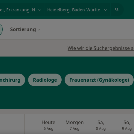
et, Erkrankung, Name
z.B. Berlin
Sortierung
Wie wir die Suchergebnisse s
nchirurg
Radiologe
Frauenarzt (Gynäkologe)
Heute
Morgen
Sa,
So,
6 Aug
7 Aug
8 Aug
9 Aug