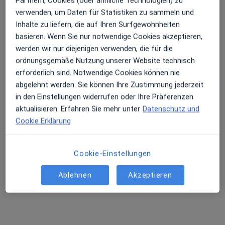
Partnern, Cookies (oder ähnliche Technologien) zu
verwenden, um Daten für Statistiken zu sammeln und
Krankenhaus Merheim Medizinische
Inhalte zu liefern, die auf Ihren Surfgewohnheiten
Klinik I
basieren. Wenn Sie nur notwendige Cookies akzeptieren,
Fachabteilung
werden wir nur diejenigen verwenden, die für die
·
Mehr
Dialyse, Innere Medizin, Intensivmedizin
ordnungsgemäße Nutzung unserer Website technisch
10 Bewertungen
erforderlich sind. Notwendige Cookies können nie
abgelehnt werden. Sie können Ihre Zustimmung jederzeit
Ostmerheimer Str. 200, Köln
•
Zu Google Maps
in den Einstellungen widerrufen oder Ihre Präferenzen
Krankenhaus Merheim Medizinische Klinik I
aktualisieren. Erfahren Sie mehr unter
Datenschutz und
Keine Online-Terminbuchung über jameda verfügbar
Cookie Erklärung
Profil anzeigen
Cookie-Einstellungen
Ablehnen
Akzeptieren