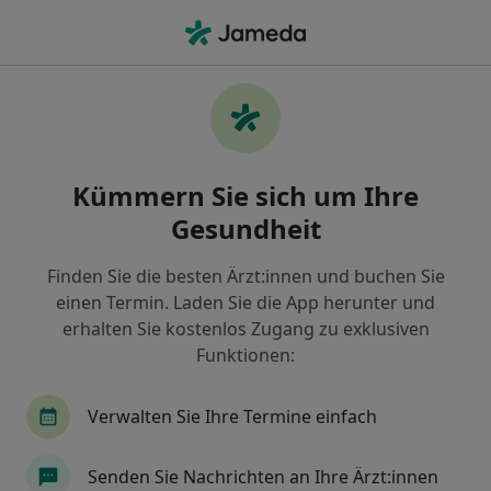
Ha
Intensivmedizin • Köln, Nordrhein-Westfalen
Filter & Sortierung
• 1
Zu Google Map
Intensivmedizin Praxen in Köln
Kümmern Sie sich um Ihre
Wie wir die Suchergebnisse sortieren
Gesundheit
Finden Sie die besten Ärzt:innen und buchen Sie
einen Termin. Laden Sie die App herunter und
erhalten Sie kostenlos Zugang zu exklusiven
Funktionen:
Verwalten Sie Ihre Termine einfach
Krankenhaus Holweide Klinik für
Anästhesiologie
Senden Sie Nachrichten an Ihre Ärzt:innen
Klinik