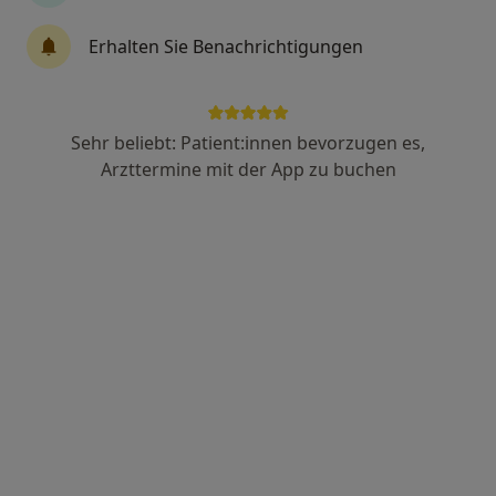
Anästhesie, Intensivmedizin, Schmerztherapie
Erhalten Sie Benachrichtigungen
50 Bewertungen
Neufelder Str. 32, Köln
•
Zu Google Maps
Krankenhaus Holweide Klinik für Anästhesiologie
Sehr beliebt: Patient:innen bevorzugen es,
Arzttermine mit der App zu buchen
Keine Online-Terminbuchung über jameda verfügbar
Profil anzeigen
RheinKardio – Kardiologische