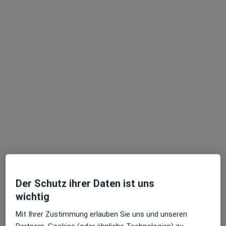
Evangelisches Klinikum Abt. Innere
Medizin und Gastroenterologie
Fachabteilung
Innere Medizin, Intensivmedizin, Gastroenterologie
3 Bewertungen
Weyertal 76, Köln
•
Zu Google Maps
Evangelisches Klinikum Abt. Innere Medizin und Gastroenterologie
Keine Online-Terminbuchung über jameda verfügbar
Profil anzeigen
Der Schutz ihrer Daten ist uns
wichtig
Mit Ihrer Zustimmung erlauben Sie uns und unseren