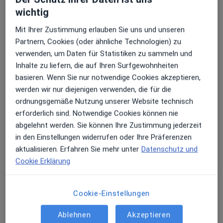
Weitere Leistungen anzeigen
wichtig
Mit Ihrer Zustimmung erlauben Sie uns und unseren
Partnern, Cookies (oder ähnliche Technologien) zu
Dr. med. dent. Daniel
Martin Hofmann
Dawood
verwenden, um Daten für Statistiken zu sammeln und
Inhalte zu liefern, die auf Ihren Surfgewohnheiten
Keine Online-Terminbuchung über jameda verfügbar
basieren. Wenn Sie nur notwendige Cookies akzeptieren,
werden wir nur diejenigen verwenden, die für die
Profil anzeigen
ordnungsgemäße Nutzung unserer Website technisch
erforderlich sind. Notwendige Cookies können nie
abgelehnt werden. Sie können Ihre Zustimmung jederzeit
in den Einstellungen widerrufen oder Ihre Präferenzen
aktualisieren. Erfahren Sie mehr unter
Datenschutz und
Cookie Erklärung
Cookie-Einstellungen
Dr. Georg Friesen Caroline Friesen-Vales &
Ablehnen
Akzeptieren
Dr. Felix Vales