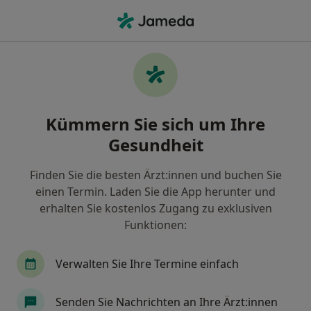
Ha
Karlsruhe, Baden-Württemberg
Filter & Sortierung
• 1
Zu Google Map
Praxen in Karlsruhe
Kümmern Sie sich um Ihre
Wie wir die Suchergebnisse sortieren
Gesundheit
Finden Sie die besten Ärzt:innen und buchen Sie
Nach welchem Fachgebiet suchen Sie?
einen Termin. Laden Sie die App herunter und
Intensivmedizin
Plastischer & Ästhetischer Ch
erhalten Sie kostenlos Zugang zu exklusiven
Funktionen:
Verwalten Sie Ihre Termine einfach
Senden Sie Nachrichten an Ihre Ärzt:innen