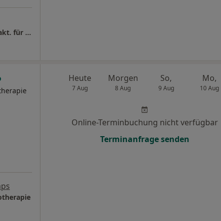
Praxis Christoph Ferreira Staufenbiel Heilprakt. für Psychotherapie
Heute
Morgen
So,
Mo,
7 Aug
8 Aug
9 Aug
10 Aug
therapie
Online-Terminbuchung nicht verfügbar
Terminanfrage senden
aps
otherapie