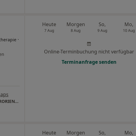
Heute
Morgen
So,
Mo,
7 Aug
8 Aug
9 Aug
10 Aug
·
therapie
Online-Terminbuchung nicht verfügbar
en
Terminanfrage senden
Maps
PRIVATPRAXIS FÜR BINDUNGS- UND KÖRPERORIENTIERTE TRAUMATHERAPIE FULDa
Heute
Morgen
So,
Mo,