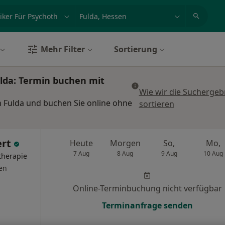
et, Erkrankung, Name
z.B. Berlin
Mehr Filter
Sortierung
ulda: Termin buchen mit
Wie wir die Suchergeb
in Fulda und buchen Sie online ohne
sortieren
ert
Heute
Morgen
So,
Mo,
7 Aug
8 Aug
9 Aug
10 Aug
therapie
en
Online-Terminbuchung nicht verfügbar
Terminanfrage senden