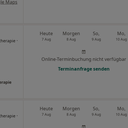
le Maps
Heute
Morgen
So,
Mo,
7 Aug
8 Aug
9 Aug
10 Aug
·
therapie
Online-Terminbuchung nicht verfügbar
Terminanfrage senden
erapie
Heute
Morgen
So,
Mo,
7 Aug
8 Aug
9 Aug
10 Aug
·
therapie