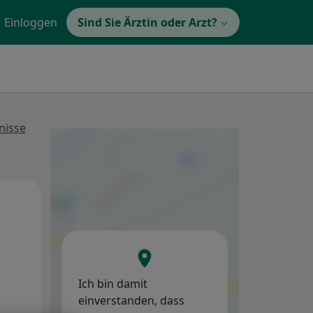
Einloggen
Sind Sie Ärztin oder Arzt?
nisse
Di,
Mi,
Do,
11 Aug
12 Aug
13 Aug
Ich bin damit
einverstanden, dass