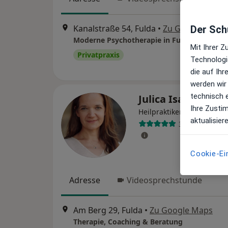
Kanalstraße 54, Fulda
•
Zu Google Maps
Der Schu
Mit Ihrer 
Privatpraxis
Technologi
die auf Ih
werden wir
technisch 
Julica Isabell Coc
Ihre Zusti
Heilpraktikerin für Psycho
aktualisier
33 Bewertung
Cookie-Ei
Adresse
Videosprechstunde
Am Berg 29, Fulda
•
Zu Google Maps
Therapie, Coaching & Beratung