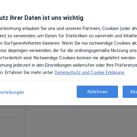
tz ihrer Daten ist uns wichtig
Moderne Psychotherapie in Fulda - bei Angst und innerer Unruhe.
Zustimmung erlauben Sie uns und unseren Partnern, Cookies (oder äh
en) zu verwenden, um Daten für Statistiken zu sammeln und Inhalte 
ren Surfgewohnheiten basieren. Wenn Sie nur notwendige Cookies ak
 nur diejenigen verwenden, die für die ordnungsgemäße Nutzung uns
erforderlich sind. Notwendige Cookies können nie abgelehnt werden.
h
Heute
Morgen
So,
Mo,
mmung jederzeit in den Einstellungen widerrufen oder Ihre Präferenz
7 Aug
8 Aug
9 Aug
10 Aug
therapie
en. Erfahren Sie mehr unter
Datenschutz und Cookie Erklärung
en
Online-Terminbuchung nicht verfügbar
Ablehnen
Ak
nstellungen
Telefonnummer anzeigen