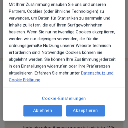
Details
Mit Ihrer Zustimmung erlauben Sie uns und unseren
Partnern, Cookies (oder ähnliche Technologien) zu
Telefonnummer
verwenden, um Daten für Statistiken zu sammeln und
040 8...
Telefonnummer anzeigen
Inhalte zu liefern, die auf Ihren Surfgewohnheiten
040 8...
Telefonnummer anzeigen
basieren. Wenn Sie nur notwendige Cookies akzeptieren,
werden wir nur diejenigen verwenden, die für die
ordnungsgemäße Nutzung unserer Website technisch
Mehr Details anzeigen
über die Adresse
erforderlich sind. Notwendige Cookies können nie
abgelehnt werden. Sie können Ihre Zustimmung jederzeit
in den Einstellungen widerrufen oder Ihre Präferenzen
Erfahrungen
aktualisieren. Erfahren Sie mehr unter
Datenschutz und
Cookie Erklärung
Bewerten
Cookie-Einstellungen
32 Bewertungen
Ablehnen
Akzeptieren
Jede einzelne Bewertungen ist wichtig. Wir