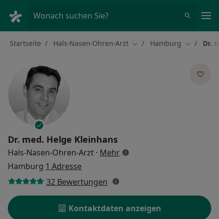
Ha
Wonach suchen Sie?
Startseite
Hals-Nasen-Ohren-Arzt
Hamburg
Dr. 
Stadt ändern
Stadt änd
Dr. med.
Helge Kleinhans
über Spezialisierungen
Hals-Nasen-Ohren-Arzt
·
Mehr
Hamburg
1 Adresse
32 Bewertungen
Kontaktdaten anzeigen