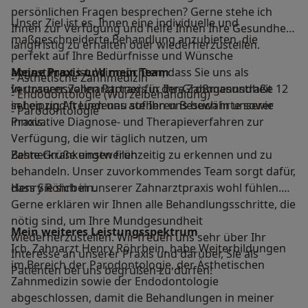
persönlichen Fragen besprechen? Gerne stehe ich
Unser Ziel ist es, Ihnen eine individuelle und
Ihnen zur Verfügung und helfe Ihnen Ihre Gesundheit
maßgeschneiderte Behandlung anzubieten, die
langfristig zu erhalten oder wiederherzustellen.
perfekt auf Ihre Bedürfnisse und Wünsche
abgestimmt ist. Wir möchten, dass Sie uns als
Meine Praxis und mein Team
- Ästhetische Zahnmedizin
vertrauensvollen Partner für Ihre Zahngesundheit
In unserer Zahnarztpraxis in der Großmannstraße 12
- Endodontologie (Wurzelbehandlung)
sehen und freuen uns auf Ihren Besuch in unserer
in Leipzig Alt Lindenau stehen uns bewährte sowie
- Parodontologie
Praxis.
innovative Diagnose- und Therapieverfahren zur
Verfügung, die wir täglich nutzen, um
Beste Grüße einstweilen
Zahnerkrankungen frühzeitig zu erkennen und zu
behandeln. Unser zuvorkommendes Team sorgt dafür,
Henry Röhrbein.
dass Sie sich in unserer Zahnarztpraxis wohl fühlen.
Gerne erklären wir Ihnen alle Behandlungsschritte, die
nötig sind, um Ihre Mundgesundheit
Mein weiteres Leistungs­spektrum
wiederherzustellen. Wir freuen uns sehr über Ihr
Ich, Zahnarzt Henry Röhrbein, habe Weiterbildungen
Interesse an unserer Praxis und darüber, Sie als
im Bereich der Parodontologie, der Ästhetischen
Patienten bei uns begrüßen zu dürfen!
Zahnmedizin sowie der Endodontologie
abgeschlossen, damit die Behandlungen in meiner