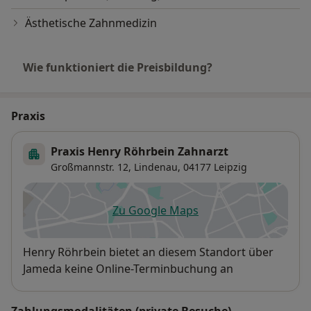
Ästhetische Zahnmedizin
Wie funktioniert die Preisbildung?
Praxis
Praxis Henry Röhrbein Zahnarzt
Großmannstr. 12,
Lindenau
, 04177
Leipzig
Zu Google Maps
öffnet in einer neuen Registe
Verfügbarkeit
Henry Röhrbein bietet an diesem Standort über
Jameda keine Online-Terminbuchung an