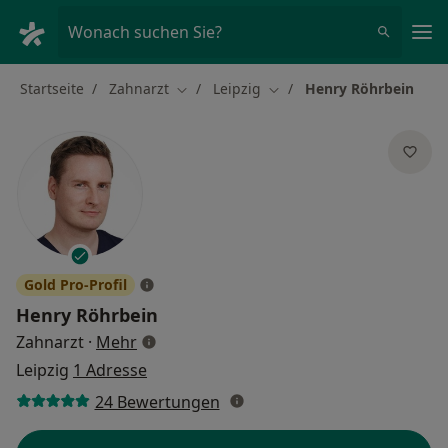
Ha
Wonach suchen Sie?
Startseite
Zahnarzt
Leipzig
Henry Röhrbein
Stadt ändern
Stadt ändern
Gold Pro-Profil
Henry Röhrbein
über Spezialisierungen
Zahnarzt
·
Mehr
Leipzig
1 Adresse
24 Bewertungen