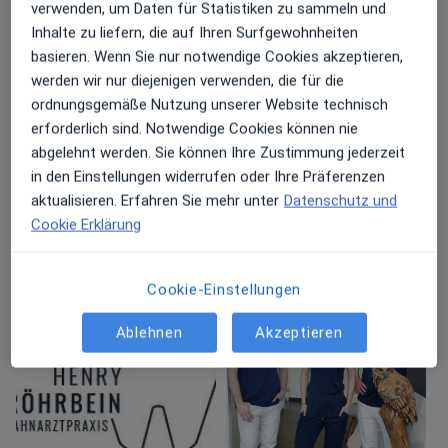
mir überzeugen zu können.
verwenden, um Daten für Statistiken zu sammeln und
Hauptsächlich behandelte Krankheiten
Inhalte zu liefern, die auf Ihren Surfgewohnheiten
basieren. Wenn Sie nur notwendige Cookies akzeptieren,
Parodontitis
Karies
Zahnschmerzen
werden wir nur diejenigen verwenden, die für die
a11y_sr_more_dis
Zähneknirschen
Mundgeruch
+20
ordnungsgemäße Nutzung unserer Website technisch
erforderlich sind. Notwendige Cookies können nie
Patienten, die ich behandle
abgelehnt werden. Sie können Ihre Zustimmung jederzeit
Erwachsene
in den Einstellungen widerrufen oder Ihre Präferenzen
Kinder
aktualisieren. Erfahren Sie mehr unter
Datenschutz und
Cookie Erklärung
Konsultationsformate
Persönlich
Standorte anzeigen (1)
Cookie-Einstellungen
Fotos und Videos
Ablehnen
Akzeptieren