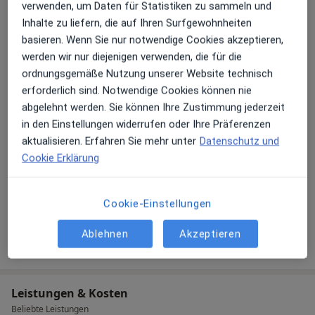
erarbeitet, das zu Ihnen passt, damit Sie die Praxis mit
verwenden, um Daten für Statistiken zu sammeln und
Konsultationsformate
ganz neuem Wohlbefinden und hinzugewonnener
Inhalte zu liefern, die auf Ihren Surfgewohnheiten
Lebensqualität verlassen können. Nehmen Sie gerne
Persönlich
Standorte anzeigen (1)
basieren. Wenn Sie nur notwendige Cookies akzeptieren,
Kontakt auf und lassen Sie sich von Dr. Igor Schwab
werden wir nur diejenigen verwenden, die für die
Fotos und Videos
persönlich zur Behandlung Ihrer Wahl beraten.
ordnungsgemäße Nutzung unserer Website technisch
erforderlich sind. Notwendige Cookies können nie
abgelehnt werden. Sie können Ihre Zustimmung jederzeit
in den Einstellungen widerrufen oder Ihre Präferenzen
aktualisieren. Erfahren Sie mehr unter
Datenschutz und
Cookie Erklärung
Galerie ansehen (12)
Cookie-Einstellungen
Ablehnen
Akzeptieren
Mehr Details anzeigen
über Erfahrungen
Leistungen & Kosten
Beliebte Leistungen