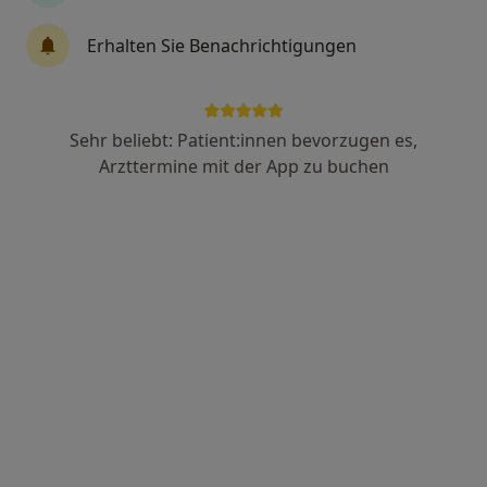
Erhalten Sie Benachrichtigungen
Anzeige
Dr. med. Andreas Wüst
Sehr beliebt: Patient:innen bevorzugen es,
Arzttermine mit der App zu buchen
Plastischer & Ästhetischer Chirurg, Handchirurg
119 Bewertungen
Adresse
Videosprechstunde
Schillingsrotter Str. 39-41, Köln
•
Zu Google Maps
Privatpraxis Richrath & Wüst, plastische und ästhetische Chirurgie, Handchirurgie in der Klinik LINKS VOM RHEIN
Dieser Arzt bzw. diese Ärztin bietet keine Online-Terminbuchung an diesem Standort an.
Terminanfrage senden