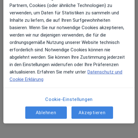
Partnern, Cookies (oder ähnliche Technologien) zu
Privatpraxis
verwenden, um Daten für Statistiken zu sammeln und
Dieser Arzt bzw. diese Ärztin bietet keine Online-Terminbuchung an diesem Standort an.
Inhalte zu liefern, die auf Ihren Surfgewohnheiten
basieren. Wenn Sie nur notwendige Cookies akzeptieren,
Terminanfrage senden
werden wir nur diejenigen verwenden, die für die
ordnungsgemäße Nutzung unserer Website technisch
erforderlich sind. Notwendige Cookies können nie
abgelehnt werden. Sie können Ihre Zustimmung jederzeit
in den Einstellungen widerrufen oder Ihre Präferenzen
aktualisieren. Erfahren Sie mehr unter
Datenschutz und
Cookie Erklärung
Dr. med. Miriam Koeller-Bratz
Cookie-Einstellungen
·
Mehr
Plastische & Ästhetische Chirurgin, Ärztin
Ablehnen
Akzeptieren
379 Bewertungen
Maternusplatz 10, Köln
•
Zu Google Maps