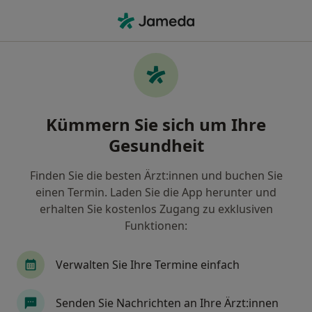
Ha
Brustverkleinerung (Beratung) • Bergisch Gladbach, Nordrhein-Westfalen
Filter & Sortierung
• 1
Zu Google Map
Brustverkleinerung (Beratung), Bergisch
Kümmern Sie sich um Ihre
Gladbach
Gesundheit
Wie wir die Suchergebnisse sortieren
Finden Sie die besten Ärzt:innen und buchen Sie
einen Termin. Laden Sie die App herunter und
Nach welchem Fachgebiet suchen Sie?
erhalten Sie kostenlos Zugang zu exklusiven
Plastischer & Ästhetischer Chirurg
Handchiru
Funktionen:
Verwalten Sie Ihre Termine einfach
Senden Sie Nachrichten an Ihre Ärzt:innen