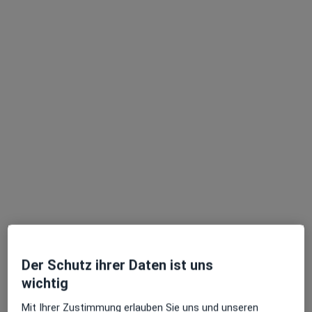
Terminanfrage senden
Anzeige
Dr. med. Savas Uckunkaya
Plastischer & Ästhetischer Chirurg, Allgemeinchirurg,
Handchirurg
214 Bewertungen
Der Schutz ihrer Daten ist uns
wichtig
Josef-Haubrich-Hof 5, Köln
•
Zu Google Maps
Praxiskinik im Haubrichforum Dr.med. Savas Uckunkaya Facharzt für Allgem. Chirurgie
Mit Ihrer Zustimmung erlauben Sie uns und unseren