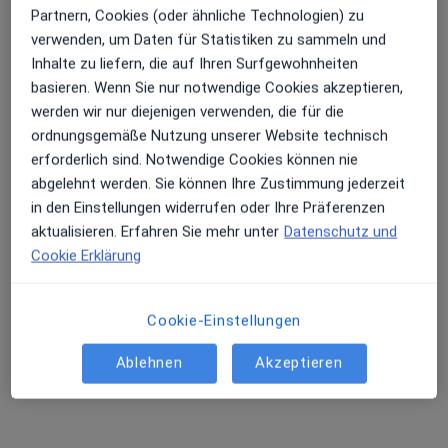
Partnern, Cookies (oder ähnliche Technologien) zu
verwenden, um Daten für Statistiken zu sammeln und
Inhalte zu liefern, die auf Ihren Surfgewohnheiten
Steffi Engel
basieren. Wenn Sie nur notwendige Cookies akzeptieren,
·
Mehr
Heilpraktikerin
werden wir nur diejenigen verwenden, die für die
9 Bewertungen
ordnungsgemäße Nutzung unserer Website technisch
erforderlich sind. Notwendige Cookies können nie
abgelehnt werden. Sie können Ihre Zustimmung jederzeit
Adresse
Videosprechstunde
in den Einstellungen widerrufen oder Ihre Präferenzen
aktualisieren. Erfahren Sie mehr unter
Datenschutz und
Cookie Erklärung
Am Flutgraben 4, Wonsheim
•
Zu Google Maps
Praxis für ganzheitliches Heilen Steffi Engel Heilpraktikerin
Privatpraxis
Cookie-Einstellungen
Dieser Arzt bzw. diese Ärztin bietet keine Online-Terminbuchung an diesem Standort an.
Ablehnen
Akzeptieren
Terminanfrage senden