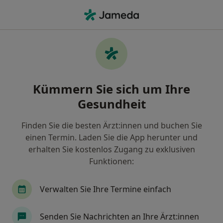
Ha
Erstuntersuchung (Neupatient In) • Bad Kreuznach, Rheinland-Pfalz
Filter & Sortierung
• 1
Zu Google Map
Erstuntersuchung (Neupatient/in), Bad
Kümmern Sie sich um Ihre
Kreuznach
Gesundheit
Wie wir die Suchergebnisse sortieren
Finden Sie die besten Ärzt:innen und buchen Sie
einen Termin. Laden Sie die App herunter und
Welche Terminart möchten Sie buchen?
erhalten Sie kostenlos Zugang zu exklusiven
Erstuntersuchung (Neupatient/in)
Funktionen:
Verwalten Sie Ihre Termine einfach
Senden Sie Nachrichten an Ihre Ärzt:innen