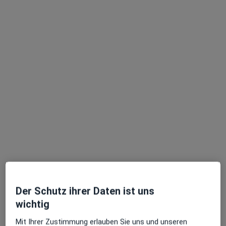
Dr. med. Hartmut Gumprecht
·
Mehr
Neurochirurg
6 Bewertungen
Alzeyer Str. 23, Gensingen
•
Zu Google Maps
Bandscheibenklinik Gensingen
Dieser Arzt bzw. diese Ärztin bietet keine Online-Terminbuchung an diesem Standort an.
Terminanfrage senden
Der Schutz ihrer Daten ist uns
wichtig
Mit Ihrer Zustimmung erlauben Sie uns und unseren