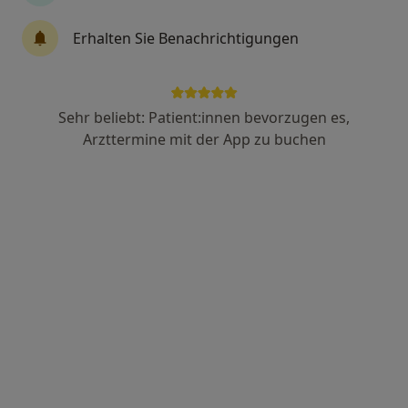
Erhalten Sie Benachrichtigungen
Maciej Lopka
·
Mehr
Zahnarzt
Sehr beliebt: Patient:innen bevorzugen es,
65 Bewertungen
Arzttermine mit der App zu buchen
Schumannstr. 3, Bad Kreuznach
•
Zu Google Maps
Praxis Maciej Lopka Zahnarzt
Dieser Arzt bzw. diese Ärztin bietet keine Online-Terminbuchung an diesem Standort an.
Terminanfrage senden