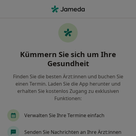
Ha
Ultraschalluntersuchung • Karben, Hessen
Filter & Sortierung
• 1
Zu Google Map
Ultraschalluntersuchung, Karben
Kümmern Sie sich um Ihre
Wie wir die Suchergebnisse sortieren
Gesundheit
Finden Sie die besten Ärzt:innen und buchen Sie
Welche Terminart möchten Sie buchen?
einen Termin. Laden Sie die App herunter und
Ultraschalluntersuchung
erhalten Sie kostenlos Zugang zu exklusiven
Funktionen:
Verwalten Sie Ihre Termine einfach
Senden Sie Nachrichten an Ihre Ärzt:innen