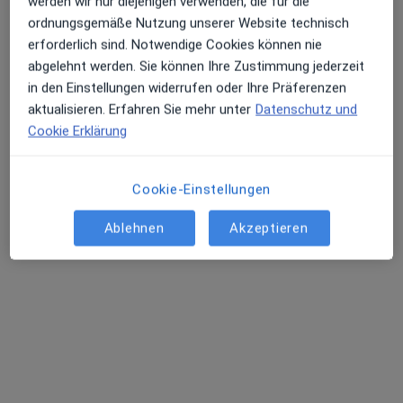
werden wir nur diejenigen verwenden, die für die
ordnungsgemäße Nutzung unserer Website technisch
erforderlich sind. Notwendige Cookies können nie
abgelehnt werden. Sie können Ihre Zustimmung jederzeit
in den Einstellungen widerrufen oder Ihre Präferenzen
Markus Gleixner
aktualisieren. Erfahren Sie mehr unter
Datenschutz und
Neurochirurg, Wirbelsäulenchirurg
Cookie Erklärung
49 Bewertungen
Cookie-Einstellungen
Mühltorweg 14, Hanau
•
Zu Google Maps
Gem.Praxis für Neurochirurgie Offenbach/Hanau/Friedberg Dres. Stephan Düsing Felix Hübner u.w.
Ablehnen
Akzeptieren
Dieser Arzt bzw. diese Ärztin bietet keine Online-Terminbuchung an diesem Standort an.
Terminanfrage senden