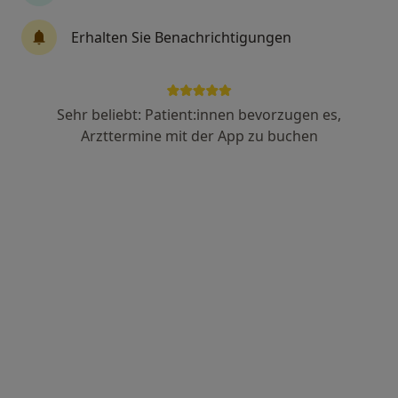
Erhalten Sie Benachrichtigungen
Meike Eggert
Kinder- und Jugendärztin
29 Bewertungen
Sehr beliebt: Patient:innen bevorzugen es,
Arzttermine mit der App zu buchen
Bornwiesenweg 40, Karben
•
Zu Google Maps
Praxis für ganzheitliche Kinder- und Familienmedizin Meike Eggert Fachärztin für Kinder- und Jugendmedizin, Notfallmedizin
Dieser Arzt bzw. diese Ärztin bietet keine Online-Terminbuchung an diesem Standort an.
Terminanfrage senden