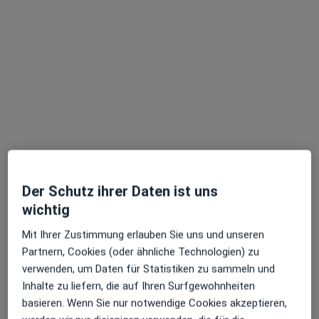
Dr. med. Mojgan Amidi
·
Mehr
Frauenärztin (Gynäkologin)
85 Bewertungen
Adalbertstr. 8, Frankfurt
•
Zu Google Maps
Praxis Dr.med. Mojgan Amidi Fachärztin für Frauenheilkunde und Geburtshilfe
Der Schutz ihrer Daten ist uns
wichtig
Dieser Arzt bzw. diese Ärztin bietet keine Online-Terminbuchung an diesem Standort an.
Mit Ihrer Zustimmung erlauben Sie uns und unseren
Terminanfrage senden
Partnern, Cookies (oder ähnliche Technologien) zu
verwenden, um Daten für Statistiken zu sammeln und
Inhalte zu liefern, die auf Ihren Surfgewohnheiten
basieren. Wenn Sie nur notwendige Cookies akzeptieren,