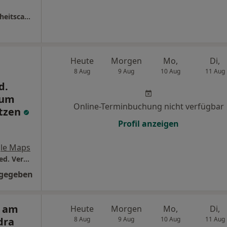
MVZ für Kinder- und Jugendmedizin Gesundheitscampus AUF DER BULT
Heute
Morgen
Mo,
Di,
8 Aug
9 Aug
10 Aug
11 Aug
d.
rum
Online-Terminbuchung nicht verfügbar
atzen
Profil anzeigen
le Maps
Radiologie Nuklearmedizin Langenhagen Med. VerorgungsZentrum GbR Standort Laatzen
ngegeben
s am
Heute
Morgen
Mo,
Di,
dra
8 Aug
9 Aug
10 Aug
11 Aug