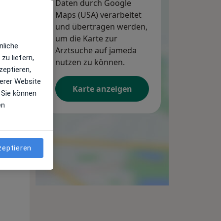
Daten durch Google
Maps (USA) verarbeitet
und übertragen werden,
um die Karte zur
nliche
Arztsuche auf jameda
zu liefern,
nutzen zu können.
zeptieren,
erer Website
Karte anzeigen
 Sie können
en
Mi,
Do,
Fr,
12 Aug
13 Aug
14 Aug
zeptieren