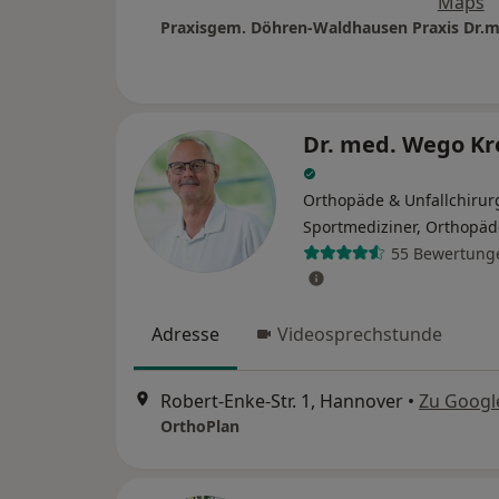
Maps
Dr. med. Wego Kr
Orthopäde & Unfallchirur
Sportmediziner, Orthopäd
55 Bewertung
Adresse
Videosprechstunde
Robert-Enke-Str. 1, Hannover
•
Zu Googl
OrthoPlan