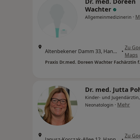
Dr. med. Doreen
Wachter
·
M
Allgemeinmedizinerin
Zu Go
Altenbekener Damm 33, Hannover
•
Maps
Dr. med. Jutta Po
Kinder- und Jugendärztin,
·
Mehr
Neonatologin
Zu Go
Janusz-Korczak-Allee 12, Hannover
•