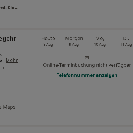
Praxisgem. Döhren-Waldhausen Praxis Dr.med. Christian Pickert Facharzt für Innere Medizin - Hausärztliche Versorgung
egehr
Heute
Morgen
Mo,
Di,
8 Aug
9 Aug
10 Aug
11 Aug
g,
·
Mehr
e
Online-Terminbuchung nicht verfügbar
en
Telefonnummer anzeigen
e Maps