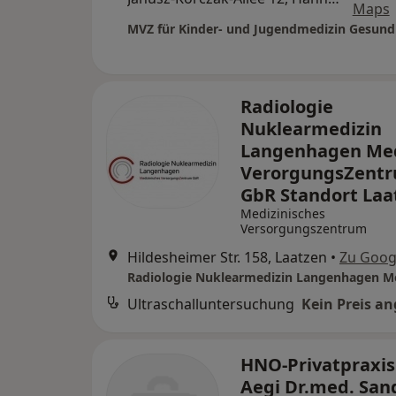
Maps
Radiologie
Nuklearmedizin
Langenhagen Me
VerorgungsZent
GbR Standort La
Medizinisches
Versorgungszentrum
Hildesheimer Str. 158, Laatzen
•
Zu Goog
Ultraschalluntersuchung
Kein Preis a
HNO-Privatpraxi
Aegi Dr.med. San