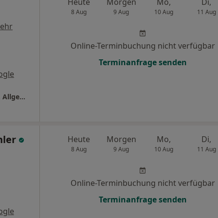
Heute
Morgen
Mo,
Di,
8 Aug
9 Aug
10 Aug
11 Aug
ehr
Online-Terminbuchung nicht verfügbar
Terminanfrage senden
ogle
Praxis Dr.med. Doreen Wachter Fachärztin f. Allgemeinmedizin
hler
Heute
Morgen
Mo,
Di,
8 Aug
9 Aug
10 Aug
11 Aug
Online-Terminbuchung nicht verfügbar
Terminanfrage senden
ogle