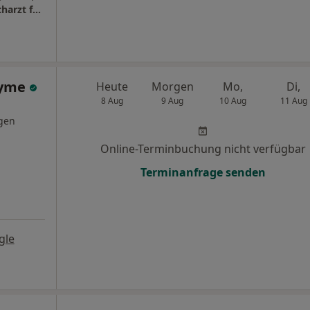
überörtl. Praxis Dr.med. Norbert Schlote Facharzt für Urologie
ayme
Heute
Morgen
Mo,
Di,
8 Aug
9 Aug
10 Aug
11 Aug
gen
Online-Terminbuchung nicht verfügbar
Terminanfrage senden
gle