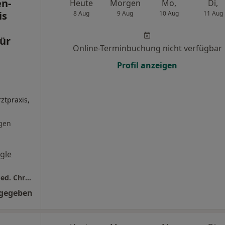
n-
Heute
Morgen
Mo,
Di,
is
8 Aug
9 Aug
10 Aug
11 Aug
für
Online-Terminbuchung nicht verfügbar
Profil anzeigen
ztpraxis,
gen
gle
Praxisgem. Döhren-Waldhausen Praxis Dr.med. Christian Pickert Facharzt für Innere Medizin - Hausärztliche Versorgung
ngegeben