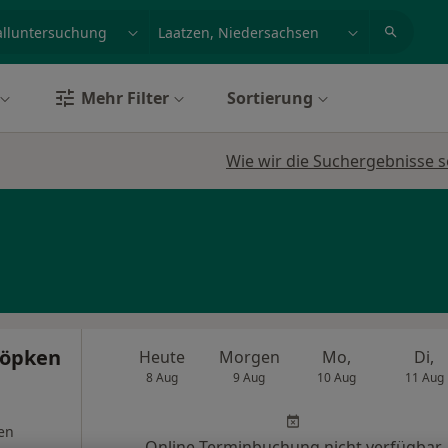
et, Erkrankung, Name
z.B. Berlin
Mehr Filter
Sortierung
Wie wir die Suchergebnisse s
Töpken
Heute
Morgen
Mo,
Di,
8 Aug
9 Aug
10 Aug
11 Aug
en
Online-Terminbuchung nicht verfügbar