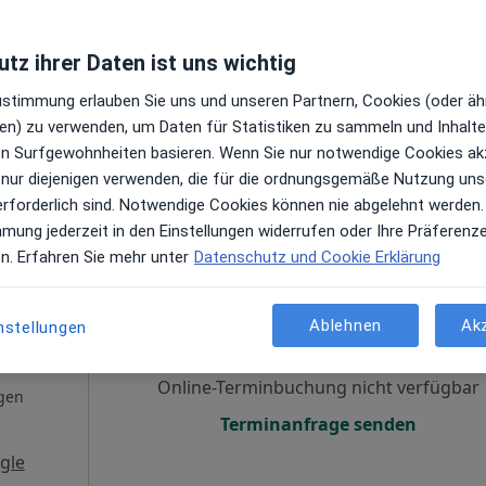
Terminanfrage senden
tz ihrer Daten ist uns wichtig
Zustimmung erlauben Sie uns und unseren Partnern, Cookies (oder äh
en) zu verwenden, um Daten für Statistiken zu sammeln und Inhalte 
gle
ren Surfgewohnheiten basieren. Wenn Sie nur notwendige Cookies ak
 nur diejenigen verwenden, die für die ordnungsgemäße Nutzung uns
Töpken
erforderlich sind. Notwendige Cookies können nie abgelehnt werden.
mmung jederzeit in den Einstellungen widerrufen oder Ihre Präferenz
en. Erfahren Sie mehr unter
Datenschutz und Cookie Erklärung
n
Heute
Morgen
Mo,
Di,
8 Aug
9 Aug
10 Aug
11 Aug
Ablehnen
Ak
nstellungen
Online-Terminbuchung nicht verfügbar
gen
Terminanfrage senden
gle