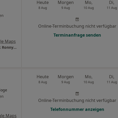
Heute
Morgen
Mo,
Di,
8 Aug
9 Aug
10 Aug
11 Aug
en
Online-Terminbuchung nicht verfügbar
Terminanfrage senden
le Maps
Die Hausärzte Rethen Dres. Christoph Bunck Ronny Casneuf Thomas Rybicki u.w.
Heute
Morgen
Mo,
Di,
8 Aug
9 Aug
10 Aug
11 Aug
loge
en
Online-Terminbuchung nicht verfügbar
Telefonnummer anzeigen
gle Maps