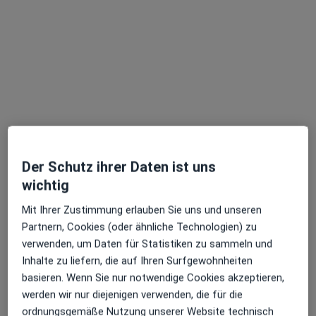
Dr. Ulrich Micheely – Zahnarzt Rheine
Praxis
Zahnarzt, Zahnmedizinische Prophylaxe
20 Bewertungen
Osnabrücker Str. 37, Rheine
•
Zu Google Maps
Dr. Ulrich Micheely – Zahnarzt Rheine
Endodontologie
Kein Preis angegeben
Der Schutz ihrer Daten ist uns
Wurzelbehandlung (Endodontie)
Kein Preis angegeben
wichtig
Keine Online-Terminbuchung über jameda verfügbar
Mit Ihrer Zustimmung erlauben Sie uns und unseren
Partnern, Cookies (oder ähnliche Technologien) zu
Profil anzeigen
verwenden, um Daten für Statistiken zu sammeln und
Inhalte zu liefern, die auf Ihren Surfgewohnheiten
basieren. Wenn Sie nur notwendige Cookies akzeptieren,
werden wir nur diejenigen verwenden, die für die
ordnungsgemäße Nutzung unserer Website technisch