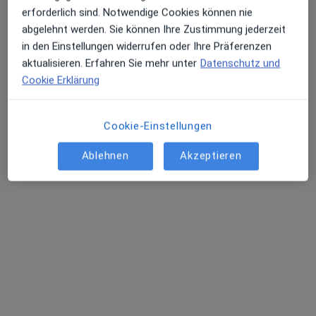
erforderlich sind. Notwendige Cookies können nie
abgelehnt werden. Sie können Ihre Zustimmung jederzeit
in den Einstellungen widerrufen oder Ihre Präferenzen
aktualisieren. Erfahren Sie mehr unter
Datenschutz und
Cookie Erklärung
Dr. med. dent. Christoph Brauer
·
Mehr
Zahnarzt
48 Bewertungen
Cookie-Einstellungen
Ablehnen
Akzeptieren
Windhoffstr. 3, Rheine
•
Zu Google Maps
Praxis Dr. Christoph Brauer Zahnarzt
Dieser Arzt bzw. diese Ärztin bietet keine Online-Terminbuchung an diesem Standort an.
Terminanfrage senden