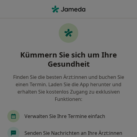
Ha
Wurzelbehandlung (Endodontie) • Hörstel, Nordrhein-Westfalen
Filter & Sortierung
• 1
Zu Google Map
Wurzelbehandlung (Endodontie), Hörstel
Kümmern Sie sich um Ihre
Wie wir die Suchergebnisse sortieren
Gesundheit
Finden Sie die besten Ärzt:innen und buchen Sie
Welche Terminart möchten Sie buchen?
einen Termin. Laden Sie die App herunter und
Endodontologie
Wurzelbehandlung (Endodont
erhalten Sie kostenlos Zugang zu exklusiven
Funktionen:
Verwalten Sie Ihre Termine einfach
Senden Sie Nachrichten an Ihre Ärzt:innen