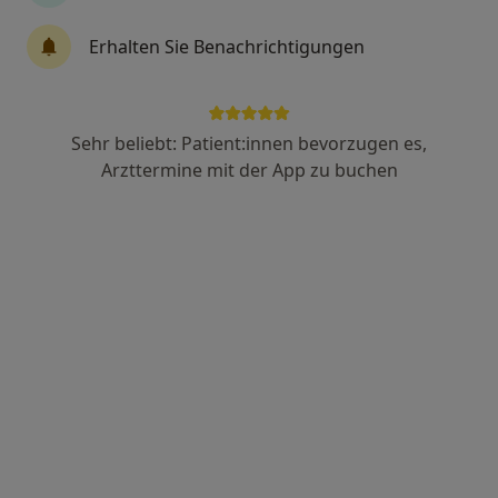
Erhalten Sie Benachrichtigungen
Dr. med. dent. Ulrich Micheely
·
Mehr
Zahnarzt
36 Bewertungen
Sehr beliebt: Patient:innen bevorzugen es,
Arzttermine mit der App zu buchen
Osnabrücker Str. 37, Rheine
•
Zu Google Maps
Dr. Ulrich Micheely – Zahnarzt Rheine
Dieser Arzt bzw. diese Ärztin bietet keine Online-Terminbuchung an diesem Standort an.
Terminanfrage senden