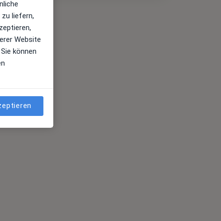
nliche
zu liefern,
zeptieren,
erer Website
 Sie können
en
zeptieren