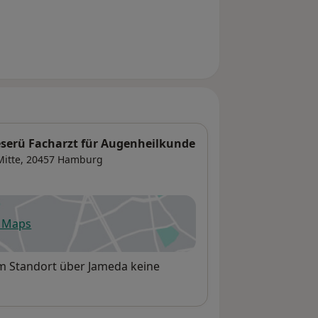
serü Facharzt für Augenheilkunde
itte
, 20457
Hamburg
e Maps
fnet in einer neuen Registerkarte
em Standort über Jameda keine