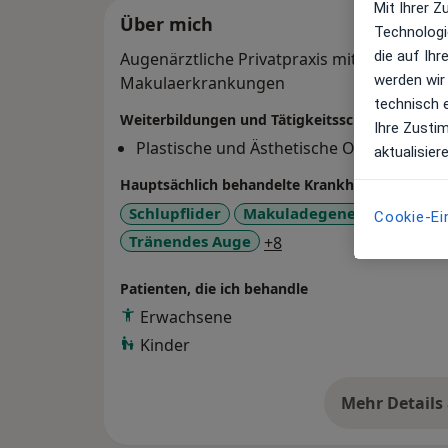
Mit Ihrer 
Über mich
Technologi
die auf Ih
Augenärztliche Privatpraxis mit Spezialisie
werden wir
Makulaerkrankungen
technisch 
Weiterbildungen und Tätigkeitsschwerpunkte
Ihre Zusti
Plastische und Ästhetische Operationen
aktualisier
Hauptsächlich behandelte Krankheiten
Schlupflider
Makuladegeneration
Tr
Cookie-Ei
a11y_sr_more_diseas
Tränendes Auge
+8
Patienten, die ich behandle
Erwachsene
Kinder
Mehr Details
üb