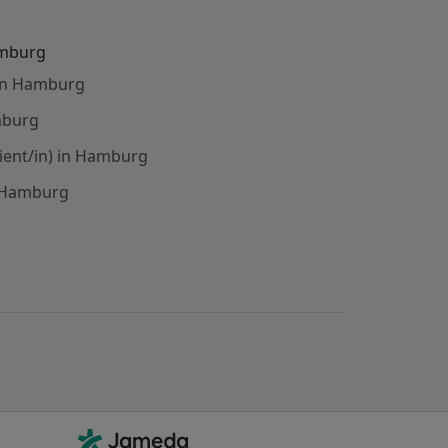
amburg
in Hamburg
mburg
ient/in) in Hamburg
n Hamburg
e: Städte in der Nähe von Hamburg
Kontakt
Jameda - Startseite