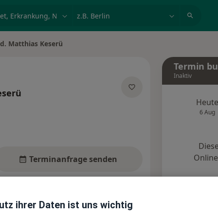
et, Erkrankung, Name
z.B. Berlin
d. Matthias Keserü
rn
Termin b
Inaktiv
eserü
Heut
pezialisierungen
6 Aug
Diese
Onlin
Terminanfrage senden
Standorte
Bewertungen
tz ihrer Daten ist uns wichtig