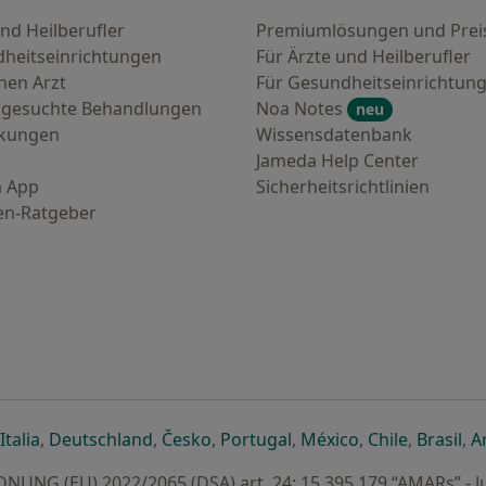
nd Heilberufler
Premiumlösungen und Prei
heitseinrichtungen
Für Ärzte und Heilberufler
nen Arzt
Für Gesundheitseinrichtun
 gesuchte Behandlungen
Noa Notes
neu
nkungen
Wissensdatenbank
Jameda Help Center
 App
Sicherheitsrichtlinien
en-Ratgeber
euen Registerkarte
 einer neuen Registerkarte
ffnet in einer neuen Registerkarte
öffnet in einer neuen Registerkarte
öffnet in einer neuen Registerkarte
öffnet in einer neuen Registerkar
öffnet in einer neuen R
öffnet in einer
öffnet in
öff
Italia
,
Deutschland
,
Česko
,
Portugal
,
México
,
Chile
,
Brasil
,
A
UNG (EU) 2022/2065 (DSA) art. 24: 15.395.179 “AMARs” - J