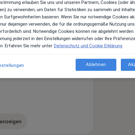
Zustimmung erlauben Sie uns und unseren Partnern, Cookies (oder äh
en) zu verwenden, um Daten für Statistiken zu sammeln und Inhalte 
ren Surfgewohnheiten basieren. Wenn Sie nur notwendige Cookies ak
rung auf Lidchirurgie und
 nur diejenigen verwenden, die für die ordnungsgemäße Nutzung uns
erforderlich sind. Notwendige Cookies können nie abgelehnt werden.
mmung jederzeit in den Einstellungen widerrufen oder Ihre Präferenz
en. Erfahren Sie mehr unter
Datenschutz und Cookie Erklärung
änensäcke
Basaliom
Ablehnen
Ak
nstellungen
es
 anzeigen
er Erfahrungen