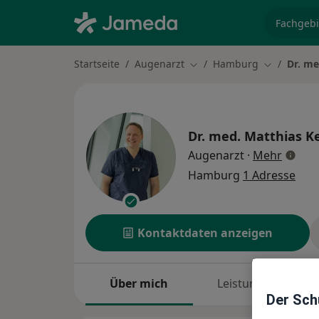
Fachgebi
Startseite
Augenarzt
Hamburg
Dr. me
Stadt ändern
Stadt ände
Dr. med.
Matthias K
über S
Augenarzt
·
Mehr
Hamburg
1 Adresse
Kontaktdaten anzeigen
Über mich
Leistungen
Der Schu