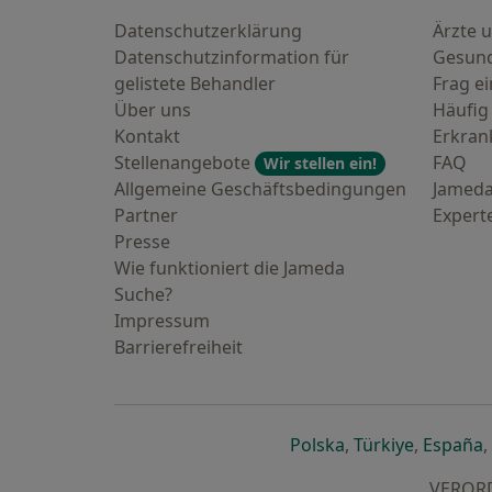
Datenschutzerklärung
Ärzte u
Datenschutzinformation für
Gesund
gelistete Behandler
Frag ei
Über uns
Häufig
Kontakt
Erkra
Stellenangebote
FAQ
Wir stellen ein!
Allgemeine Geschäftsbedingungen
Jameda
Partner
Expert
Presse
Wie funktioniert die Jameda
Suche?
Impressum
Barrierefreiheit
öffnet in einer n
öffnet in
ö
Polska
,
Türkiye
,
España
,
VERORDN