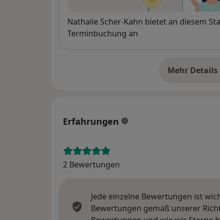
Verfügbarkeit
Nathalie Scher-Kahn bietet an diesem St
Terminbuchung an
Mehr Details
üb
Erfahrungen
2 Bewertungen
Jede einzelne Bewertungen ist wic
Bewertungen gemäß unserer Richtl
Bewertungen und wie wir Sterne 