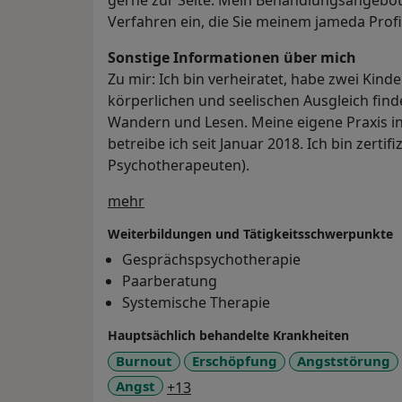
gerne zur Seite. Mein Behandlungsangebot 
Verfahren ein, die Sie meinem jameda Pro
Sonstige Informationen über mich
Zu mir: Ich bin verheiratet, habe zwei Kin
körperlichen und seelischen Ausgleich finde
Wandern und Lesen. Meine eigene Praxis 
betreibe ich seit Januar 2018. Ich bin zertif
Psychotherapeuten).
Über mich
mehr
Weiterbildungen und Tätigkeitsschwerpunkte
Gesprächspsychotherapie
Paarberatung
Systemische Therapie
Hauptsächlich behandelte Krankheiten
Burnout
Erschöpfung
Angststörung
a11y_sr_more_diseases
Angst
+13