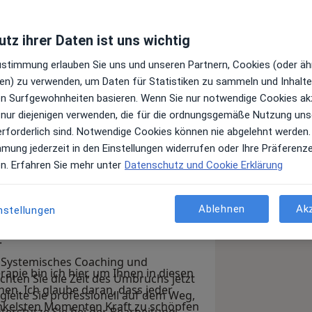
tz ihrer Daten ist uns wichtig
Zustimmung erlauben Sie uns und unseren Partnern, Cookies (oder äh
en) zu verwenden, um Daten für Statistiken zu sammeln und Inhalte 
l besuchen. Hier möchte ich Ihnen
ren Surfgewohnheiten basieren. Wenn Sie nur notwendige Cookies ak
hotherapie vorstellen. In meiner Praxis
 nur diejenigen verwenden, die für die ordnungsgemäße Nutzung uns
apie in München erhalten Sie die
erforderlich sind. Notwendige Cookies können nie abgelehnt werden.
 über die Lebensbereiche zu
mmung jederzeit in den Einstellungen widerrufen oder Ihre Präferenz
bunden sind. Ich sehe meine Aufgabe
en. Erfahren Sie mehr unter
Datenschutz und Cookie Erklärung
n, die Sie benötigen, um Ihr Leben
 uns in die Enge treibt. Sei es nach
 dass Sie nach der Behandlung mit
ausfordernden Geburt, einem tiefen
Ablehnen
Ak
nstellungen
 Auf dem Weg dorthin begleite ich Sie
l - in solchen Momenten können Ängste
chotherapie.
.
 Systemisches Coaching und
rapie bin ich hier, um Ihnen in diesen
chten Sie die Zeit des Umbruchs jetzt
en. Ich glaube daran, dass jeder
gleite Sie professionell auf dem Weg,
unkelsten Momenten Kraft zu schöpfen