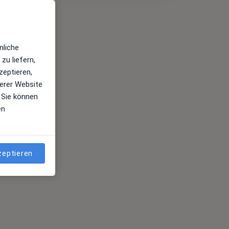
nliche
zu liefern,
zeptieren,
erer Website
 Sie können
en
zeptieren