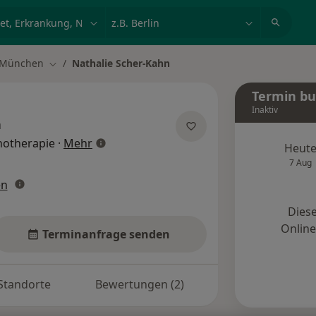
et, Erkrankung, Name
z.B. Berlin
München
Nathalie Scher-Kahn
t ändern
Stadt ändern
Termin b
Inaktiv
n
über Spezialisierungen
chotherapie
·
Mehr
Heut
7 Aug
en
Diese
Onlin
Terminanfrage senden
Standorte
Bewertungen (2)