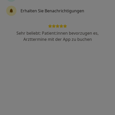
Erhalten Sie Benachrichtigungen
Dr. med. Felix Klebig
Orthopäde & Unfallchirurg, Orthopäde
Holstenstr. 2, Hamburg
•
Zu Google Maps
Sehr beliebt: Patient:innen bevorzugen es,
HELIOS ENDO-Klinik Hamburg Abt. Gelenkchirurgie
Arzttermine mit der App zu buchen
Dieser Arzt bzw. diese Ärztin bietet keine Online-Terminbuchung an diesem Standort an.
Terminanfrage senden
Dr. med. Maja Diana Schürch