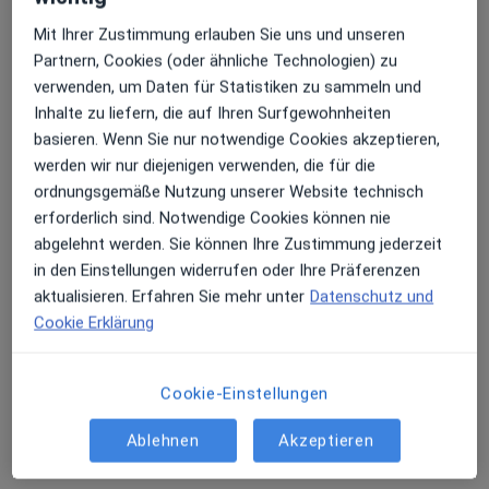
Mit Ihrer Zustimmung erlauben Sie uns und unseren
Buchtstr. 59, Bremerhaven
•
Zu Google Maps
Partnern, Cookies (oder ähnliche Technologien) zu
überörtl.Praxis Dr.med. Jens Wagner Facharzt für Allgem. Chirurgie
verwenden, um Daten für Statistiken zu sammeln und
Inhalte zu liefern, die auf Ihren Surfgewohnheiten
Dieser Arzt bzw. diese Ärztin bietet keine Online-Terminbuchung an diesem Standort an.
basieren. Wenn Sie nur notwendige Cookies akzeptieren,
Terminanfrage senden
werden wir nur diejenigen verwenden, die für die
ordnungsgemäße Nutzung unserer Website technisch
erforderlich sind. Notwendige Cookies können nie
abgelehnt werden. Sie können Ihre Zustimmung jederzeit
in den Einstellungen widerrufen oder Ihre Präferenzen
aktualisieren. Erfahren Sie mehr unter
Datenschutz und
Cookie Erklärung
Cookie-Einstellungen
Dr. med. Michael Knoth
Ablehnen
Akzeptieren
Orthopäde & Unfallchirurg, Radiologe, Sportmediziner
Mildred-Scheel-Str. 1, Nordenham
•
Zu Google Maps