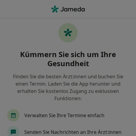
Ha
Orthopäde & Unfallchirurg • Geestland, Niedersachsen
Filter & Sortierung
Zu Google Maps
Orthopäde & Unfallchirurg in Geestland:
Kümmern Sie sich um Ihre
Termin buchen mit jameda
Gesundheit
Finden Sie Orthopäden & Unfallchirurgen in
Geestland und buchen Sie online ohne zusätzliche
Finden Sie die besten Ärzt:innen und buchen Sie
Kosten.
einen Termin. Laden Sie die App herunter und
Wie wir die Suchergebnisse sortieren
erhalten Sie kostenlos Zugang zu exklusiven
Funktionen:
Verwalten Sie Ihre Termine einfach
Senden Sie Nachrichten an Ihre Ärzt:innen