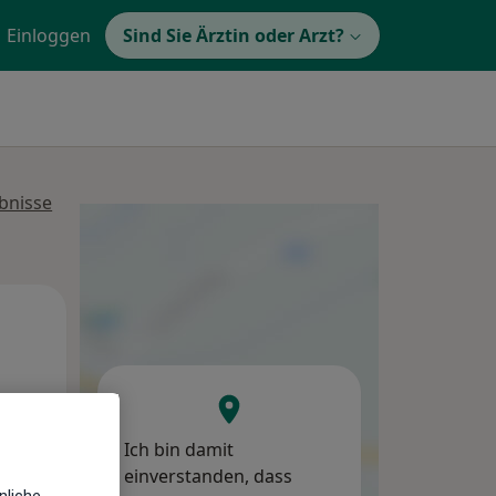
Einloggen
Sind Sie Ärztin oder Arzt?
bnisse
Mi,
Do,
Fr,
12 Aug
13 Aug
14 Aug
Ich bin damit
einverstanden, dass
nliche