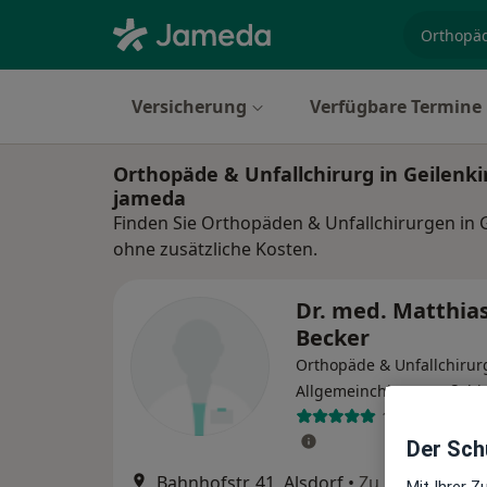
Fachgebi
Versicherung
Verfügbare Termine
Orthopäde & Unfallchirurg in Geilenk
jameda
Finden Sie Orthopäden & Unfallchirurgen in 
ohne zusätzliche Kosten.
Dr. med. Matthia
Becker
Orthopäde & Unfallchirur
Allgemeinchirurg, Fußchi
14 Bewertung
Der Schu
Bahnhofstr. 41, Alsdorf
•
Zu Google Map
Mit Ihrer 