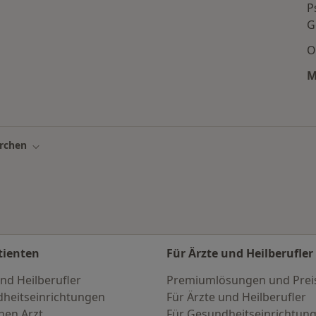
P
G
g
O
M
 Unfallchirurgen in den beliebtesten Städten
irchen
Stadt ändern
tienten
Für Ärzte und Heilberufler
nd Heilberufler
Premiumlösungen und Prei
heitseinrichtungen
Für Ärzte und Heilberufler
nen Arzt
Für Gesundheitseinrichtun