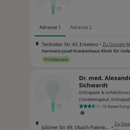
Adresse 1
Adresse 2
Tenholter Str. 43, Erkelenz
•
Zu Google 
Privatpraxis
Dr. med. Alexand
Sichwardt
Orthopäde & Unfallchirur
Chirotherapeut, Orthopä
10 Bewertung
Zu Goo
Jülicher Str. 69, Übach-Palenberg
•