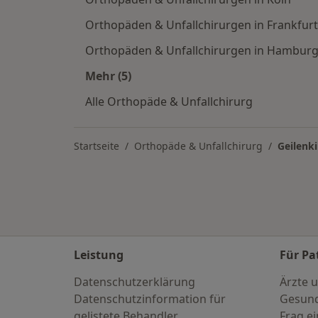
Orthopäden & Unfallchirurgen in Frankfurt
Orthopäden & Unfallchirurgen in Hambur
Mehr (5)
Mehr in der Kategorie: Orthopäden &
Alle Orthopäde & Unfallchirurg
Startseite
Orthopäde & Unfallchirurg
Geilenk
Leistung
Für Pa
Datenschutzerklärung
Ärzte u
Datenschutzinformation für
Gesund
gelistete Behandler
Frag ei