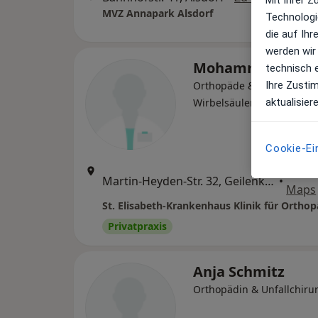
MVZ Annapark Alsdorf
Technologi
die auf Ih
werden wir
Mohammad Alio
technisch 
Ihre Zusti
Orthopäde & Unfallchirur
aktualisier
Wirbelsäulenchirurg, Ort
Cookie-Ei
Zu Go
Martin-Heyden-Str. 32, Geilenkirchen
•
Maps
Privatpraxis
Anja Schmitz
Orthopädin & Unfallchiru