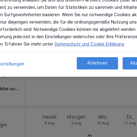
en) zu verwenden, um Daten für Statistiken zu sammeln und Inhalte 
ren Surfgewohnheiten basieren. Wenn Sie nur notwendige Cookies ak
 nur diejenigen verwenden, die für die ordnungsgemäße Nutzung uns
Heute
Morgen
Mo,
Di,
erforderlich sind. Notwendige Cookies können nie abgelehnt werden.
8 Aug
9 Aug
10 Aug
11 Aug
mmung jederzeit in den Einstellungen widerrufen oder Ihre Präferenz
g,
en. Erfahren Sie mehr unter
Datenschutz und Cookie Erklärung
hopäde
Online-Terminbuchung nicht verfügbar
Ablehnen
Ak
nstellungen
Terminanfrage senden
ogle
St. Elisabeth-Krankenhaus Klinik für Orthopädie und Unfallchirurgie TOZ Traumatolg.-Orthopädisches Zentrum West
Heute
Morgen
Mo,
Di,
8 Aug
9 Aug
10 Aug
11 Aug
rgin