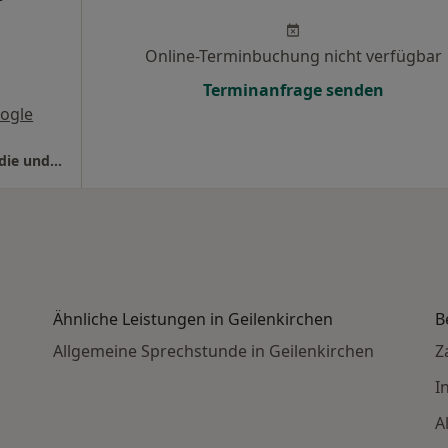
Online-Terminbuchung nicht verfügbar
Terminanfrage senden
ogle
Praxis Thorsten Repas Facharzt für Orthopädie und Unfallchirurgie
Ähnliche Leistungen in Geilenkirchen
B
Allgemeine Sprechstunde in Geilenkirchen
Z
I
A