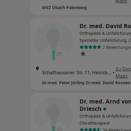
Maps
MVZ Übach-Palenberg
Dr. med. David R
Orthopäde & Unfallchirur
Spezieller Unfallchirurg,
2 Bewertunge
Zu Goo
Schafhausener Str. 11, Heinsberg
•
Maps
Dr. med. Arnd vo
Driesch
Orthopäde & Unfallchirur
Chirotherapeut
36 Bewertung