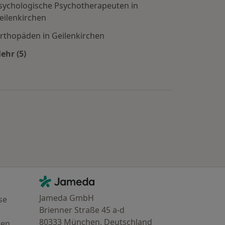
sychologische Psychotherapeuten in
eilenkirchen
rthopäden in Geilenkirchen
ehr (5)
Mehr in der Kategorie: Beliebte Fachrichtungen in Ge
Kontakt
Jameda - Startseite
Jameda GmbH
se
Brienner Straße 45 a-d
80333 München, Deutschland
gen