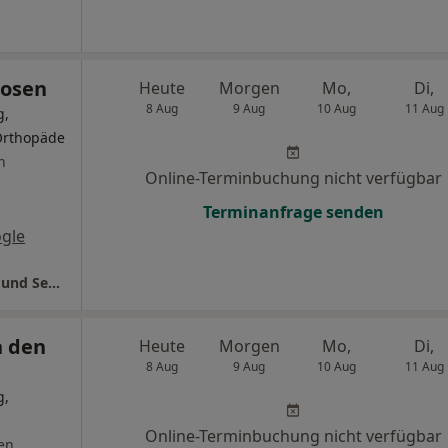
oosen
Heute
Morgen
Mo,
Di,
8 Aug
9 Aug
10 Aug
11 Aug
g,
 Orthopäde
n
Online-Terminbuchung nicht verfügbar
Terminanfrage senden
gle
Dr.med. Peter Jörling Dr.med. David Roosen und Sergej Bergen
n den
Heute
Morgen
Mo,
Di,
8 Aug
9 Aug
10 Aug
11 Aug
g,
Online-Terminbuchung nicht verfügbar
en