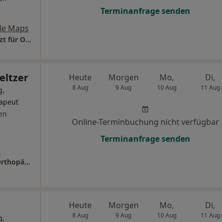
Terminanfrage senden
le Maps
Praxis Dr.med. Arnd von den Driesch Facharzt für Orthopädie und Unfallchirurgie
eltzer
Heute
Morgen
Mo,
Di,
8 Aug
9 Aug
10 Aug
11 Aug
g,
rapeut
en
Online-Terminbuchung nicht verfügbar
Terminanfrage senden
s
Praxis Dr.med. Uwe C. Peltzer Facharzt für Orthopädie
Heute
Morgen
Mo,
Di,
8 Aug
9 Aug
10 Aug
11 Aug
g,