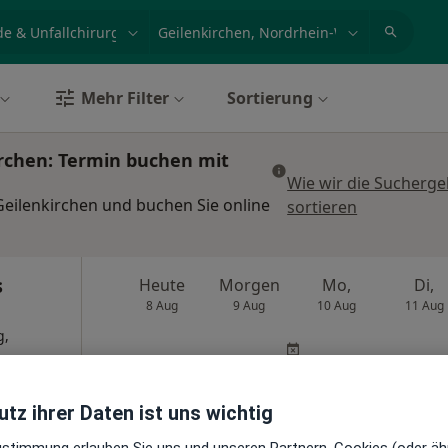
et, Erkrankung, Name
z.B. Berlin
Mehr Filter
Sortierung
irchen: Termin buchen mit
Wie wir die Sucherge
Geilenkirchen und buchen Sie online
sortieren
s
Heute
Morgen
Mo,
Di,
8 Aug
9 Aug
10 Aug
11 Aug
g,
rurg
Online-Terminbuchung nicht verfügbar
en
Terminanfrage senden
tz ihrer Daten ist uns wichtig
s
Zustimmung erlauben Sie uns und unseren Partnern, Cookies (oder äh