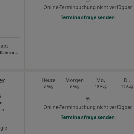
Online-Terminbuchung nicht verfügbar
Terminanfrage senden
Maps
Hermann-Josef-Krankenhaus Klinik für Unfallchirurgie und Orthopädie
er
Heute
Morgen
Mo,
Di,
8 Aug
9 Aug
10 Aug
11 Aug
g,
de
Online-Terminbuchung nicht verfügbar
en
Terminanfrage senden
gle