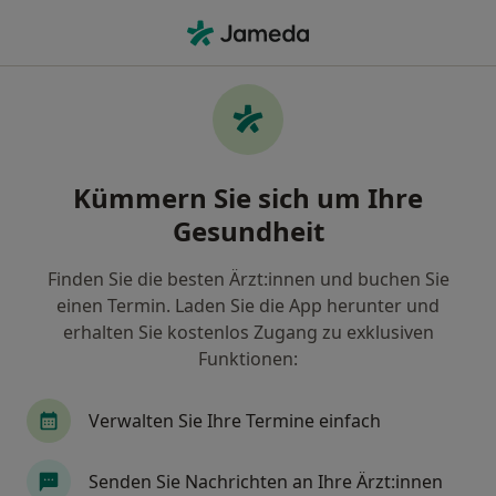
Ha
Orthopäde & Unfallchirurg • Montabaur, Rheinland-Pfalz
Filter & Sortierung
Zu Google Maps
Orthopäde & Unfallchirurg in Montabaur:
Kümmern Sie sich um Ihre
Termin buchen mit jameda
Gesundheit
Finden Sie Orthopäden & Unfallchirurgen in
Montabaur und buchen Sie online ohne zusätzliche
Finden Sie die besten Ärzt:innen und buchen Sie
Kosten.
einen Termin. Laden Sie die App herunter und
Wie wir die Suchergebnisse sortieren
erhalten Sie kostenlos Zugang zu exklusiven
Funktionen:
Verwalten Sie Ihre Termine einfach
Senden Sie Nachrichten an Ihre Ärzt:innen