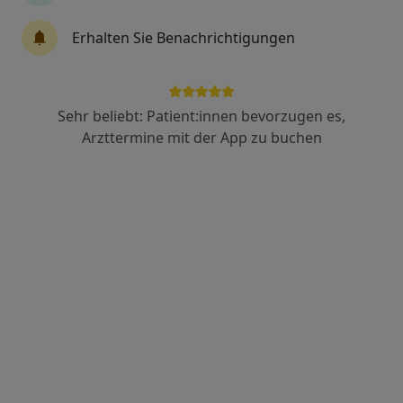
Erhalten Sie Benachrichtigungen
Barat Ishaq
Orthopäde & Unfallchirurg
1 Bewertung
Sehr beliebt: Patient:innen bevorzugen es,
Arzttermine mit der App zu buchen
Adresse 1
Adresse 2
Koblenzer Str. 11-13, Montabaur
•
Zu Google Maps
Brüderkrankenhaus Montabaur Klinik für Unfallchirurgie und Orthopädie
Dieser Arzt bzw. diese Ärztin bietet keine Online-Terminbuchung an diesem Standort an.
Terminanfrage senden