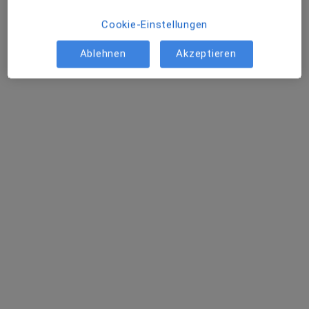
Cookie-Einstellungen
Ablehnen
Akzeptieren
Hufeland-Klinik Bad Ems Centrum für
Pneumologie, Schlaf- /
Beatmungsmedizin und Pneumolog.
Rehabilitation
Klinik
·
Mehr
Dermatologie, Intensivmedizin, Orthopädie
Taunusallee 5, Bad Ems
•
Zu Google Maps
Hufeland-Klinik Bad Ems Centrum für Pneumologie, Schlaf- / Beatmungsmedizin und Pneumolog. Rehabilitation
Keine Online-Terminbuchung über jameda verfügbar
Profil anzeigen