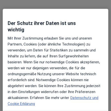
Der Schutz ihrer Daten ist uns
Dr. med. Rüdiger Goldenstein
wichtig
·
Orthopäde & Unfallchirurg, Sportmediziner, Chirotherapeut
Mit Ihrer Zustimmung erlauben Sie uns und unseren
Mehr
Partnern, Cookies (oder ähnliche Technologien) zu
46 Bewertungen
verwenden, um Daten für Statistiken zu sammeln und
Inhalte zu liefern, die auf Ihren Surfgewohnheiten
Hospitalstr. 1, Montabaur
•
Zu Google Maps
basieren. Wenn Sie nur notwendige Cookies akzeptieren,
Praxis Dr.med. Rüdiger Goldenstein Facharzt für Orthopädie
werden wir nur diejenigen verwenden, die für die
ordnungsgemäße Nutzung unserer Website technisch
Dieser Arzt bzw. diese Ärztin bietet keine Online-Terminbuchung an diesem Standort an.
erforderlich sind. Notwendige Cookies können nie
Terminanfrage senden
abgelehnt werden. Sie können Ihre Zustimmung jederzeit
in den Einstellungen widerrufen oder Ihre Präferenzen
aktualisieren. Erfahren Sie mehr unter
Datenschutz und
Cookie Erklärung