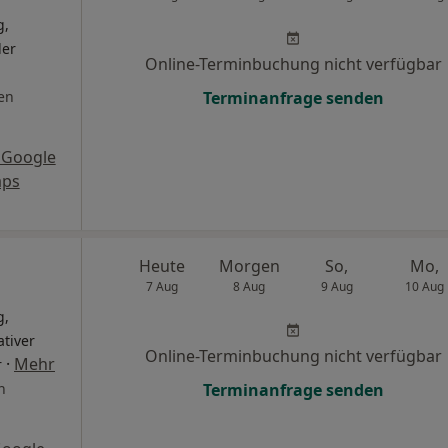
g,
ler
Online-Terminbuchung nicht verfügbar
en
Terminanfrage senden
 Google
ps
Heute
Morgen
So,
Mo,
7 Aug
8 Aug
9 Aug
10 Aug
g,
ativer
Online-Terminbuchung nicht verfügbar
·
Mehr
r
n
Terminanfrage senden