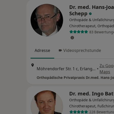
Dr. med. Hans-Jo
Schepp
Orthopäde & Unfallchirur
Chirotherapeut, Orthopä
83 Bewertung
Adresse
Videosprechstunde
Zu Goo
Möhrendorfer Str. 1 c, Erlangen
•
Maps
Dr. med. Ingo Ba
Orthopäde & Unfallchirur
Chirotherapeut, Fußchiru
228 Bewertun