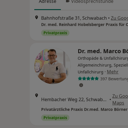
Adresse
Videosprechstunde
Bahnhofstraße 31, Schwabach
•
Zu Goo
Privatpraxis
Dr. med. Marco B
Orthopäde & Unfallchirur
Allgemeinchirurg, Speziel
·
Mehr
Unfallchirurg
397 Bewertun
Zu Goo
Hembacher Weg 22, Schwabach
•
Maps
Privatpraxis