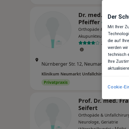
Dr. med. Markus
Der Schu
Pfeiffer
Mit Ihrer 
Orthopäde & Unfallchirur
Technologi
Akupunkteur, Orthopäde
die auf Ih
27 Bewertung
werden wir
technisch 
Zu 
Ihre Zusti
Nürnberger Str. 12, Neumarkt in der Oberpfalz
•
Ma
aktualisier
Klinikum Neumarkt Unfallchirurgische Klini
Privatpraxis
Cookie-Ei
Prof. Dr. med. Fr
Seifert
Orthopäde & Unfallchirur
Neurologe, Geriatrie
·
Mehr
(Altersheilkunde)