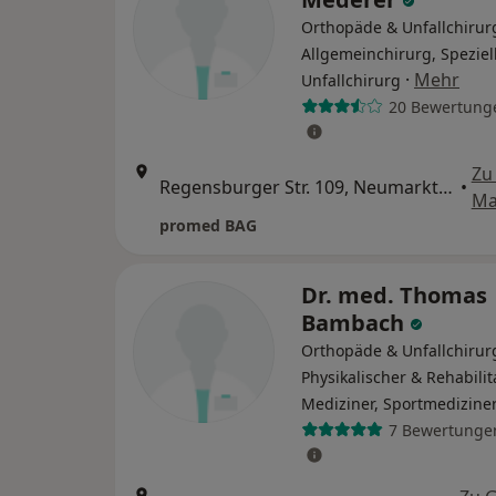
Orthopäde & Unfallchirur
Allgemeinchirurg, Speziel
·
Mehr
Unfallchirurg
20 Bewertung
Zu
Regensburger Str. 109, Neumarkt in der Oberpfalz
•
Ma
promed BAG
Dr. med. Thomas
Bambach
Orthopäde & Unfallchirur
Physikalischer & Rehabilit
Mediziner, Sportmedizine
7 Bewertunge