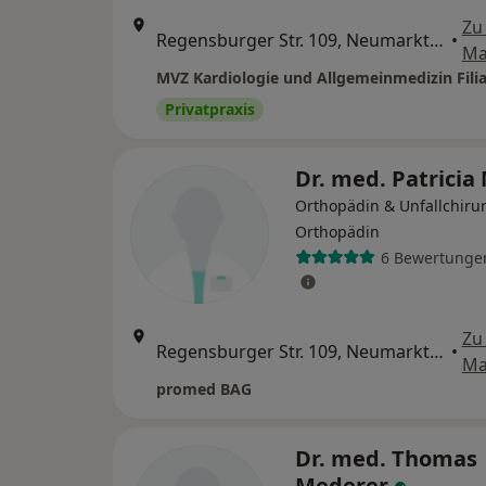
Zu
Regensburger Str. 109, Neumarkt in der Oberpfalz
•
Ma
Privatpraxis
Dr. med. Patrici
Orthopädin & Unfallchirur
Orthopädin
6 Bewertunge
Zu
Regensburger Str. 109, Neumarkt in der Oberpfalz
•
Ma
promed BAG
Dr. med. Thomas
Mederer