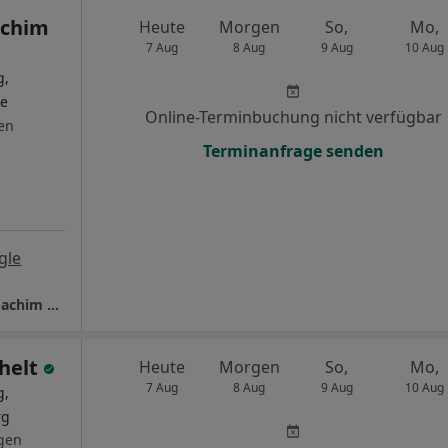
achim
Heute
Morgen
So,
Mo,
7 Aug
8 Aug
9 Aug
10 Aug
g,
de
Online-Terminbuchung nicht verfügbar
en
Terminanfrage senden
gle
Orthopädische Privatpraxis Dr.med. Hans-Joachim Schepp Facharzt für Orthopädie
thelt
Heute
Morgen
So,
Mo,
7 Aug
8 Aug
9 Aug
10 Aug
g,
rg
gen