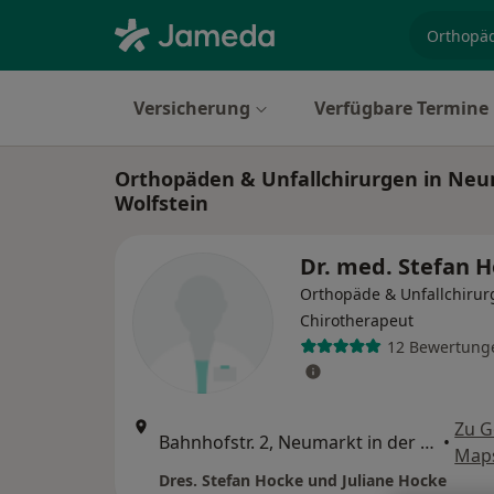
Fachgebi
Versicherung
Verfügbare Termine
Orthopäden & Unfallchirurgen in Neum
Wolfstein
Dr. med. Stefan 
Orthopäde & Unfallchirurg
Chirotherapeut
12 Bewertung
Zu G
Bahnhofstr. 2, Neumarkt in der Oberpfalz
•
Map
Dres. Stefan Hocke und Juliane Hocke