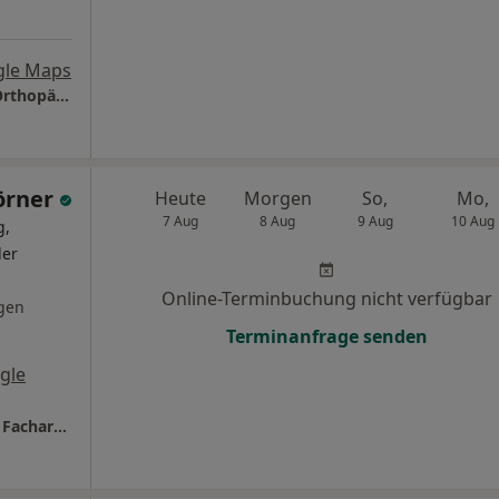
gle Maps
Dr. med. Reinhard Hobelsberger Praxis für Orthopädie
örner
Heute
Morgen
So,
Mo,
7 Aug
8 Aug
9 Aug
10 Aug
g,
ler
Online-Terminbuchung nicht verfügbar
gen
Terminanfrage senden
gle
Privatärztliche Praxis Dr.med. Marco Börner Facharzt für Orthopädie, Unfallchirurgie, Chirurgie und Notfallmedizin