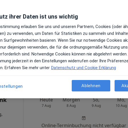
Heute
Morgen
So,
Mo,
tz ihrer Daten ist uns wichtig
7 Aug
8 Aug
9 Aug
10 Aug
Zustimmung erlauben Sie uns und unseren Partnern, Cookies (oder äh
g,
en) zu verwenden, um Daten für Statistiken zu sammeln und Inhalte 
Online-Terminbuchung nicht verfügbar
ren Surfgewohnheiten basieren. Wenn Sie nur notwendige Cookies ak
en
 nur diejenigen verwenden, die für die ordnungsgemäße Nutzung uns
Terminanfrage senden
erforderlich sind. Notwendige Cookies können nie abgelehnt werden.
Google
mmung jederzeit in den Einstellungen widerrufen oder Ihre Präferenz
ps
en. Erfahren Sie mehr unter
Datenschutz und Cookie Erklärung
k
Ablehnen
Ak
nstellungen
ank
Heute
Morgen
So,
Mo,
7 Aug
8 Aug
9 Aug
10 Aug
g,
Online-Terminbuchung nicht verfügbar