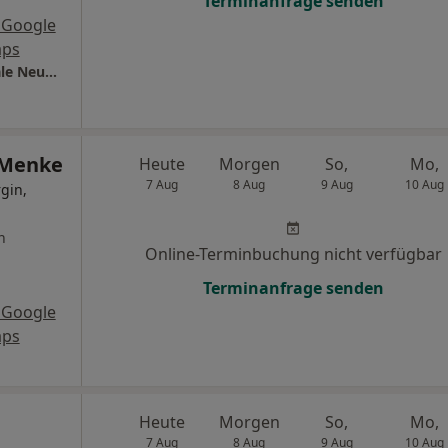
Terminanfrage senden
 Google
ps
MVZ Kardiologie und Allgemeinmedizin Filiale Neumarkt
a Menke
Heute
Morgen
So,
Mo,
7 Aug
8 Aug
9 Aug
10 Aug
gin,
n
Online-Terminbuchung nicht verfügbar
Terminanfrage senden
 Google
ps
Heute
Morgen
So,
Mo,
7 Aug
8 Aug
9 Aug
10 Aug