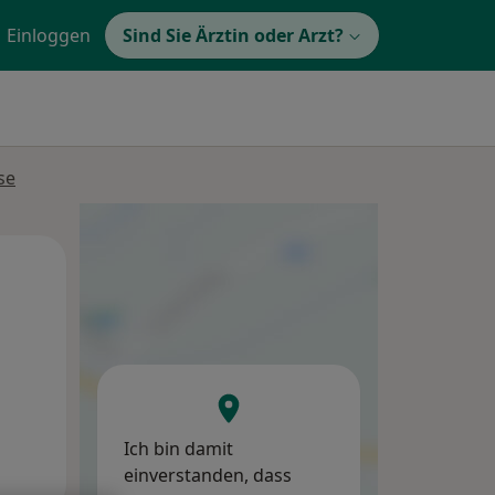
Einloggen
Sind Sie Ärztin oder Arzt?
se
Di,
Mi,
Do,
11 Aug
12 Aug
13 Aug
Ich bin damit
einverstanden, dass