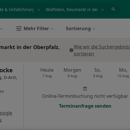
et, Erkrankung, Name
z.B. Berlin
Mehr Filter
Sortierung
arkt in der Oberpfalz,
Wie wir die Suchergebnis
sortieren
Hocke
Heute
Morgen
So,
Mo,
7 Aug
8 Aug
9 Aug
10 Aug
, D-Arzt,
en
Online-Terminbuchung nicht verfügbar
Terminanfrage senden
oogle
s