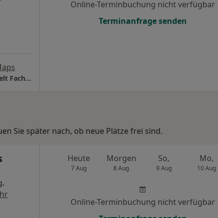
Online-Terminbuchung nicht verfügbar
Terminanfrage senden
Maps
Orthopädicum Nürnberg Dr.med. Ingo Bathelt Facharzt für Orthopädie
n Sie später nach, ob neue Plätze frei sind.
s
Heute
Morgen
So,
Mo,
7 Aug
8 Aug
9 Aug
10 Aug
g,
hr
Online-Terminbuchung nicht verfügbar