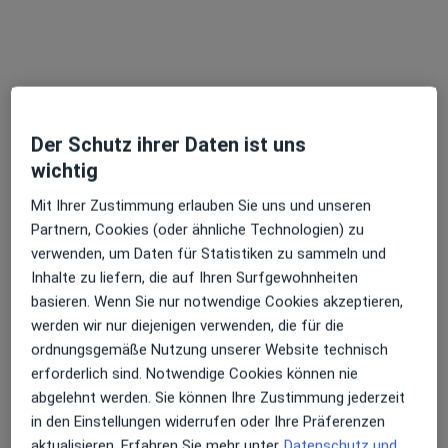
Dr. med. Jobst Schuseil
Der Schutz ihrer Daten ist uns
Orthopäde & Unfallchirurg, Spezieller Unfallchirurg, Kinder-
wichtig
und Jugend-Orthopäde
Mit Ihrer Zustimmung erlauben Sie uns und unseren
Zu Google
Partnern, Cookies (oder ähnliche Technologien) zu
Rummelsberg 71, Schwarzenbruck
•
Maps
verwenden, um Daten für Statistiken zu sammeln und
Krankenhaus Rummelsberg Klinik für orthopäd. Chirurgie und Endoprothetik Klinik für Kinder- Jugend- und Neuroorthopädie
Inhalte zu liefern, die auf Ihren Surfgewohnheiten
Dieser Arzt bzw. diese Ärztin bietet keine Online-Terminbuchung an diesem Standort an.
basieren. Wenn Sie nur notwendige Cookies akzeptieren,
werden wir nur diejenigen verwenden, die für die
Terminanfrage senden
ordnungsgemäße Nutzung unserer Website technisch
erforderlich sind. Notwendige Cookies können nie
abgelehnt werden. Sie können Ihre Zustimmung jederzeit
in den Einstellungen widerrufen oder Ihre Präferenzen
aktualisieren. Erfahren Sie mehr unter
Datenschutz und