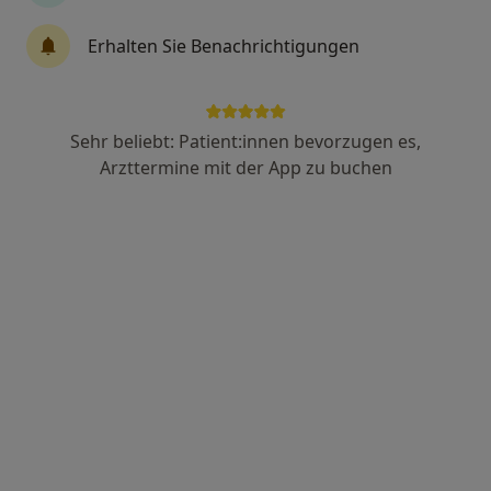
Erhalten Sie Benachrichtigungen
Anzeige
Dr. med. Marco Börner
Orthopäde & Unfallchirurg, Allgemeinchirurg, Spezieller
Sehr beliebt: Patient:innen bevorzugen es,
·
Mehr
Unfallchirurg
Arzttermine mit der App zu buchen
397 Bewertungen
Hembacher Weg 22, Schwabach
•
Zu Google Maps
Privatärztliche Praxis Dr.med. Marco Börner Facharzt für Orthopädie, Unfallchirurgie, Chirurgie und Notfallmedizin
Privatpraxis
Dieser Arzt bzw. diese Ärztin bietet keine Online-Terminbuchung an diesem Standort an.
Terminanfrage senden