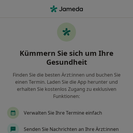
Ha
Orthopäde & Unfallchirurg • Neumarkt in der Oberpfalz, Bayern
Filter & Sortierung
Zu Google Maps
Orthopäde & Unfallchirurg in Neumarkt
Kümmern Sie sich um Ihre
in der Oberpfalz: Termin buchen mit
jameda
Gesundheit
Finden Sie Orthopäden & Unfallchirurgen in
Neumarkt in der Oberpfalz und buchen Sie online
Finden Sie die besten Ärzt:innen und buchen Sie
ohne zusätzliche Kosten.
einen Termin. Laden Sie die App herunter und
erhalten Sie kostenlos Zugang zu exklusiven
Wie wir die Suchergebnisse sortieren
Funktionen:
Verwalten Sie Ihre Termine einfach
Senden Sie Nachrichten an Ihre Ärzt:innen