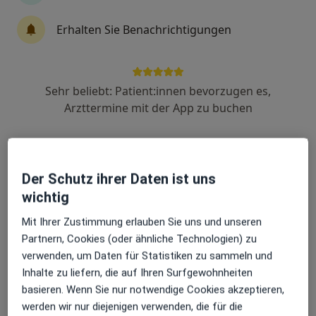
Erhalten Sie Benachrichtigungen
Prof. Dr. med. Mario Perl
Orthopäde & Unfallchirurg, Physikalischer & Rehabilitativer
Mediziner, Notfallmediziner
Sehr beliebt: Patient:innen bevorzugen es,
Krankenhausstr. 12, Erlangen
•
Zu Google Maps
Arzttermine mit der App zu buchen
Universitätsklinikum Erlangen Unfallchirurgische und Orthopädische Klinik
Dieser Arzt bzw. diese Ärztin bietet keine Online-Terminbuchung an diesem Standort an.
Terminanfrage senden
Der Schutz ihrer Daten ist uns
wichtig
Mit Ihrer Zustimmung erlauben Sie uns und unseren
Partnern, Cookies (oder ähnliche Technologien) zu
verwenden, um Daten für Statistiken zu sammeln und
Inhalte zu liefern, die auf Ihren Surfgewohnheiten
basieren. Wenn Sie nur notwendige Cookies akzeptieren,
werden wir nur diejenigen verwenden, die für die