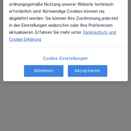
ordnungsgemäße Nutzung unserer Website technisch
Andere Spezialisten in Ihrer Region
erforderlich sind. Notwendige Cookies können nie
Im Moment sind keine Plätze mehr frei. Schauen Sie
abgelehnt werden. Sie können Ihre Zustimmung jederzeit
später nach, ob neue Plätze frei sind.
in den Einstellungen widerrufen oder Ihre Präferenzen
aktualisieren. Erfahren Sie mehr unter
Datenschutz und
Cookie Erklärung
Cookie-Einstellungen
Ablehnen
Akzeptieren
Dr. med. Katharina Kampheuer
Orthopädin, Orthopädin & Unfallchirurgin
23 Bewertungen
Adresse 1
Adresse 2