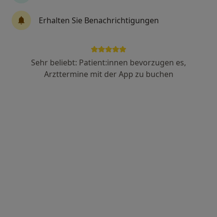
21 Bewertungen
Erhalten Sie Benachrichtigungen
Ostenhellweg 50, Dortmund
•
Zu Google Maps
Praxis Lars Kleinhans Facharzt für Orthopädie
Privatpraxis
Sehr beliebt: Patient:innen bevorzugen es,
Dieser Arzt bzw. diese Ärztin bietet keine Online-Terminbuchung an diesem Standort an.
Arzttermine mit der App zu buchen
Terminanfrage senden
Dr. med. Peter Wagner
Orthopäde, Orthopäde & Unfallchirurg, Chirotherapeut