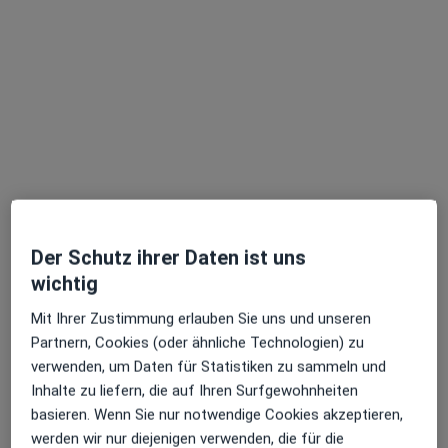
Dr. med. Christian Duif
Orthopäde, Orthopäde & Unfallchirurg, Notfallmediziner
167 Bewertungen
Der Schutz ihrer Daten ist uns
Hellweg 6 - 8, Bochum
•
Zu Google Maps
wichtig
Praxis Dr.med. Christian Duif Facharzt für Orthopädie und Unfallchirurgie
Privatpraxis
Mit Ihrer Zustimmung erlauben Sie uns und unseren
Dieser Arzt bzw. diese Ärztin bietet keine Online-Terminbuchung an diesem Standort an.
Partnern, Cookies (oder ähnliche Technologien) zu
verwenden, um Daten für Statistiken zu sammeln und
Terminanfrage senden
Inhalte zu liefern, die auf Ihren Surfgewohnheiten
basieren. Wenn Sie nur notwendige Cookies akzeptieren,
werden wir nur diejenigen verwenden, die für die