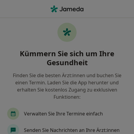
Ha
Orthopäde • Syburg, Dortmund, Nordrhein-Westfalen
Filter & Sortierung
Zu Google Maps
Orthopäden in Dortmund, Syburg
Kümmern Sie sich um Ihre
Wie wir die Suchergebnisse sortieren
Gesundheit
Finden Sie die besten Ärzt:innen und buchen Sie
einen Termin. Laden Sie die App herunter und
erhalten Sie kostenlos Zugang zu exklusiven
Funktionen:
Verwalten Sie Ihre Termine einfach
Lars Kleinhans - Privatpraxis
Orthopäde, Orthopäde & Unfallchirurg, Sportmediziner
Senden Sie Nachrichten an Ihre Ärzt:innen