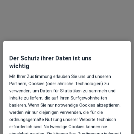
2 Bewertungen
Friesenstr. 17, Hannover
•
Zu Google Maps
Praxis Dipl.Psych.Gabriele Kloth Psycholog. Psychotherapeutin
Dieser Arzt bzw. diese Ärztin bietet keine Online-Terminbuchung an diesem Standort an.
Terminanfrage senden
Der Schutz ihrer Daten ist uns
wichtig
Mit Ihrer Zustimmung erlauben Sie uns und unseren
Partnern, Cookies (oder ähnliche Technologien) zu
verwenden, um Daten für Statistiken zu sammeln und
Inhalte zu liefern, die auf Ihren Surfgewohnheiten
basieren. Wenn Sie nur notwendige Cookies akzeptieren,
werden wir nur diejenigen verwenden, die für die
ordnungsgemäße Nutzung unserer Website technisch
Dr. phil. Jürgen-Michael Bantelmann
erforderlich sind. Notwendige Cookies können nie
Psychologischer Psychotherapeut
abgelehnt werden. Sie können Ihre Zustimmung jederzeit