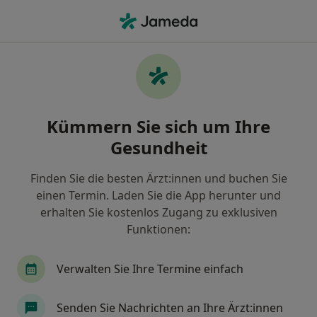
Ha
Psychologischer Psychotherapeut • Hannover, Niedersachsen
Filter & Sortierung
• 1
Zu Google Map
Empfohlene Psychologische
Kümmern Sie sich um Ihre
Psychotherapeuten für Privat versichert
in Hannover
Gesundheit
Wie wir die Suchergebnisse sortieren
Finden Sie die besten Ärzt:innen und buchen Sie
einen Termin. Laden Sie die App herunter und
erhalten Sie kostenlos Zugang zu exklusiven
Funktionen:
Verwalten Sie Ihre Termine einfach
Senden Sie Nachrichten an Ihre Ärzt:innen
Dipl.-Psych. Jürgen Quade