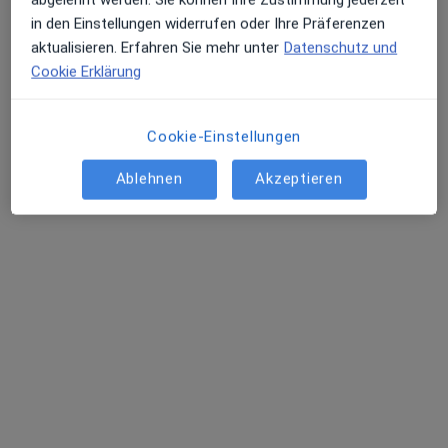
13 Bewertungen
in den Einstellungen widerrufen oder Ihre Präferenzen
aktualisieren. Erfahren Sie mehr unter
Datenschutz und
Cookie Erklärung
Adresse 1
Adresse 2
Zu Google
Cookie-Einstellungen
Leinstr. 34 a, Neustadt am Rübenberge
•
Maps
Ablehnen
Akzeptieren
Praxis Dr. Jürgen-Michael Bantelmann Psycholog. Psychotherapeut
Dieser Arzt bzw. diese Ärztin bietet keine Online-Terminbuchung an diesem Standort an.
Terminanfrage senden