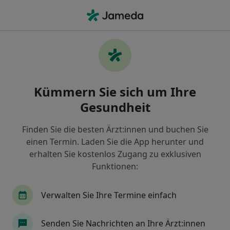
Ha
Psychologischer Psychotherapeut • Potsdam, Brandenburg
Filter & Sortierung
• 1
Zu Google Map
Empfohlene Psychologische
Kümmern Sie sich um Ihre
Psychotherapeuten für Privat versichert
in Potsdam
Gesundheit
Wie wir die Suchergebnisse sortieren
Finden Sie die besten Ärzt:innen und buchen Sie
einen Termin. Laden Sie die App herunter und
erhalten Sie kostenlos Zugang zu exklusiven
Funktionen:
Verwalten Sie Ihre Termine einfach
Senden Sie Nachrichten an Ihre Ärzt:innen
Anzeige