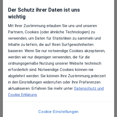
Der Schutz ihrer Daten ist uns
wichtig
Mit Ihrer Zustimmung erlauben Sie uns und unseren
Partnern, Cookies (oder ähnliche Technologien) zu
Petra Großekemper
verwenden, um Daten für Statistiken zu sammeln und
Psychologische Psychotherapeutin
Inhalte zu liefern, die auf Ihren Surfgewohnheiten
3 Bewertungen
basieren. Wenn Sie nur notwendige Cookies akzeptieren,
werden wir nur diejenigen verwenden, die für die
ordnungsgemäße Nutzung unserer Website technisch
Hauffstr. 13, Schwielowsee
•
Zu Google Maps
erforderlich sind. Notwendige Cookies können nie
Praxis Dipl.-Psych.Petra Großekemper Psycholog. Psychotherapeut
abgelehnt werden. Sie können Ihre Zustimmung jederzeit
Dieser Arzt bzw. diese Ärztin bietet keine Online-Terminbuchung an diesem Standort an.
in den Einstellungen widerrufen oder Ihre Präferenzen
aktualisieren. Erfahren Sie mehr unter
Datenschutz und
Terminanfrage senden
Cookie Erklärung
Cookie-Einstellungen