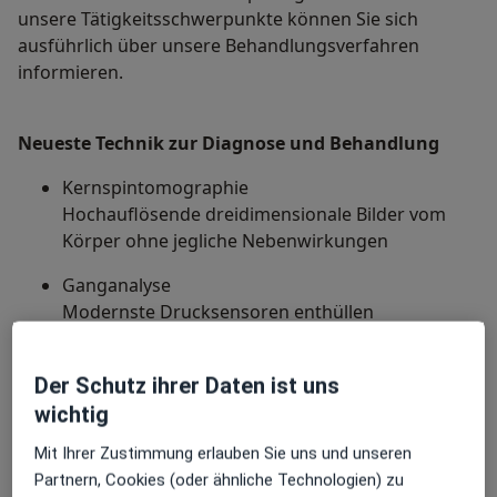
unsere Tätigkeitsschwerpunkte können Sie sich
ausführlich über unsere Behandlungsverfahren
informieren.
Neueste Technik zur Diagnose und Behandlung
Kernspintomographie
Hochauflösende dreidimensionale Bilder vom
Körper ohne jegliche Nebenwirkungen
Ganganalyse
Modernste Drucksensoren enthüllen
Fehlstellungen am Fuß
Muskelfunktionsdiagnostik
Der Schutz ihrer Daten ist uns
Präzise Kontrollmöglichkeit
wichtig
Neueste Technik zur Behandlung
Ultraschall-Diagnostik
Mit Ihrer Zustimmung erlauben Sie uns und unseren
Schnelle und einfache Bilder
Partnern, Cookies (oder ähnliche Technologien) zu