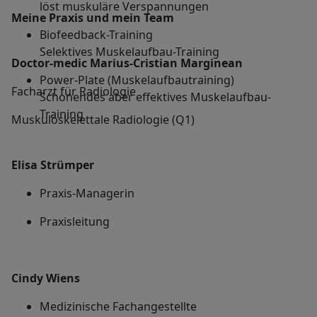
löst muskuläre Verspannungen
Meine Praxis und mein Team
Biofeedback-Training
Selektives Muskelaufbau-Training
Doctor-medic Marius-Cristian Marginean
Power-Plate (Muskelaufbautraining)
Facharzt für Radiologie
Schonendes aber effektives Muskelaufbau-
Training
Muskuloskelettale Radiologie (Q1)
Elisa Strümper
Praxis-Managerin
Praxisleitung
Cindy Wiens
Medizinische Fachangestellte