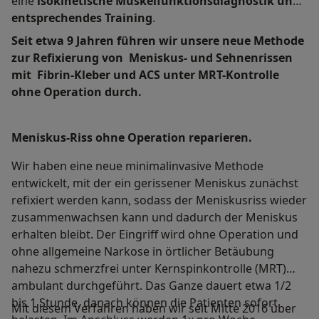
eine
isokinetische Muskelfunktionsdiagnostik und
entsprechendes Training
.
Seit etwa 9 Jahren führen wir unsere neue Methode
zur Refixierung von
Meniskus- und Sehnenrissen
mit
Fibrin-Kleber
und ACS unter MRT-Kontrolle
ohne Operation durch.
Meniskus-Riss ohne Operation reparieren.
Wir haben eine neue minimalinvasive Methode
entwickelt, mit der ein gerissener Meniskus zunächst
refixiert werden kann, sodass der Meniskusriss wieder
zusammenwachsen kann und dadurch der Meniskus
erhalten bleibt. Der Eingriff wird ohne Operation und
ohne allgemeine Narkose in örtlicher Betäubung
nahezu schmerzfrei unter Kernspinkontrolle (MRT)
ambulant durchgeführt. Das Ganze dauert etwa 1/2
bis 1 Stunde, danach können die Patienten sofort
Mit diesem Verfahren haben wir seit Mitte 2016 über