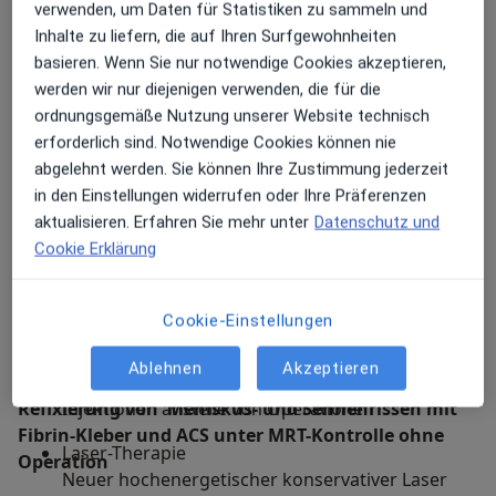
Stoßwellen-Therapie
verwenden, um Daten für Statistiken zu sammeln und
EMG-Diagnostik
Effektive und schonende Therapie für Gelenke
Inhalte zu liefern, die auf Ihren Surfgewohnheiten
Die Signale aus dem Muskel enthüllen die
basieren. Wenn Sie nur notwendige Cookies akzeptieren,
EOT II-Therapie
verspannten Areale oder zu gering inervierte
werden wir nur diejenigen verwenden, die für die
Fasern.
Isokinetisches Muskelaufbautraining
ordnungsgemäße Nutzung unserer Website technisch
Die Geräte passen sich genau an ihre
erforderlich sind. Notwendige Cookies können nie
Muskelkraft an.
abgelehnt werden. Sie können Ihre Zustimmung jederzeit
in den Einstellungen widerrufen oder Ihre Präferenzen
MRT-gesteuerte Injektionen
aktualisieren. Erfahren Sie mehr unter
Datenschutz und
Über ein MRT werden millimetergenaue
Cookie Erklärung
Meine Behandlungsschwerpunkte
Injektionen möglich.
Hyaluron-Therapie
Cookie-Einstellungen
Kernspintomographie (offenes MRT)
Effektive und schonende Therapie für Gelenke
MRT-gesteuerte Injektion bei Wirbelsäulen- und
Ablehnen
Akzeptieren
Gelenkerkrankungen
Therapie bei Meniskus-Riss ohne Operation
Refixierung von
Injektionen anstelle von Operationen
Meniskus- und Sehnenrissen mit
Fibrin-Kleber
und ACS unter MRT-Kontrolle ohne
Laser-Therapie
Operation
Neuer hochenergetischer konservativer Laser