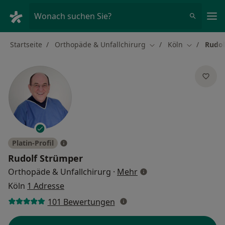
Ha
Wonach suchen Sie?
Startseite
Orthopäde & Unfallchirurg
Köln
Rudol
Stadt ändern
Stadt ände
Platin-Profil
Rudolf Strümper
über Spezialisierungen
Orthopäde & Unfallchirurg
·
Mehr
Köln
1 Adresse
101 Bewertungen