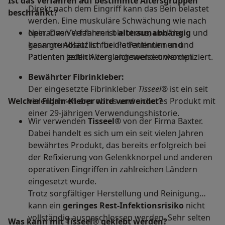
Ist das Verfahren auf bestimmte Altersgruppen
Direkt nach dem Eingriff kann das Bein belastet
beschränkt?
werden. Eine muskuläre Schwächung wie nach
operativen Verfahren bleibt aus, und der
Nein. Das Verfahren ist
altersunabhängig
und
gesamte Ablauf ist für die Patientinnen und
kann grundsätzlich bei Patientinnen und
Patienten zeitlich vergleichsweise unkompliziert.
Patienten jeden Alters angewendet werden.
Bewährter Fibrinkleber:
Der eingesetzte Fibrinkleber
Tisseel®
ist ein seit
Welcher Fibrin-Kleber wird verwendet?
vielen Jahren erprobtes und sicheres Produkt mit
einer 29-jährigen Verwendungshistorie.
Wir verwenden
Tisseel®
von der Firma Baxter.
Dabei handelt es sich um ein seit vielen Jahren
bewährtes Produkt, das bereits erfolgreich bei
der Refixierung von Gelenkknorpel und anderen
operativen Eingriffen in zahlreichen Ländern
eingesetzt wurde.
Trotz sorgfältiger Herstellung und Reinigung
kann ein
geringes Rest-Infektionsrisiko
nicht
vollständig ausgeschlossen werden. Sehr selten
Was kann mit Tisseel® geklebt werden?