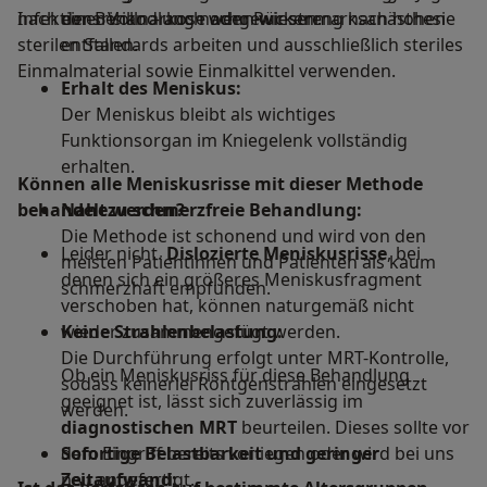
nach der Behandlung nachgewiesen.
Infektionsrisiko – auch wenn wir streng nach hohen
einer Vollnarkose oder Rückenmarksanästhesie
sterilen Standards arbeiten und ausschließlich steriles
entfallen.
Einmalmaterial sowie Einmalkittel verwenden.
Erhalt des Meniskus:
Der Meniskus bleibt als wichtiges
Funktionsorgan im Kniegelenk vollständig
erhalten.
Können alle Meniskusrisse mit dieser Methode
behandelt werden?
Nahezu schmerzfreie Behandlung:
Die Methode ist schonend und wird von den
Leider nicht.
Dislozierte Meniskusrisse
, bei
meisten Patientinnen und Patienten als kaum
denen sich ein größeres Meniskusfragment
schmerzhaft empfunden.
verschoben hat, können naturgemäß nicht
Keine Strahlenbelastung:
wieder zusammengefügt werden.
Die Durchführung erfolgt unter MRT-Kontrolle,
Ob ein Meniskusriss für diese Behandlung
sodass keinerlei Röntgenstrahlen eingesetzt
geeignet ist, lässt sich zuverlässig im
werden.
diagnostischen MRT
beurteilen. Dieses sollte vor
Sofortige Belastbarkeit und geringer
dem Eingriff bereits vorliegen oder wird bei uns
Zeitaufwand:
neu angefertigt.