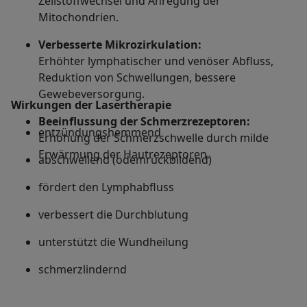
Zellstoffwechsel und Anregung der
Mitochondrien.
Verbesserte Mikrozirkulation:
Erhöhter lymphatischer und venöser Abfluss,
Reduktion von Schwellungen, bessere
Gewebeversorgung.
Wirkungen der Lasertherapie
Beeinflussung der Schmerzrezeptoren:
entzündungshemmend
Erhöhung der Schmerzschwelle durch milde
Erwärmung der Hautrezeptoren.
abschwellend (ödemrückbildend)
fördert den Lymphabfluss
verbessert die Durchblutung
unterstützt die Wundheilung
schmerzlindernd