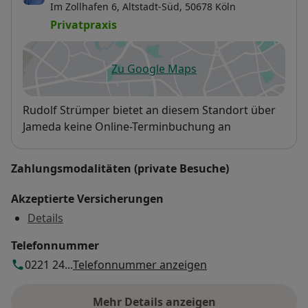
Im Zollhafen 6,
Altstadt-Süd
, 50678
Köln
Privatpraxis
Zu Google Maps
öffnet in einer neuen Registe
Verfügbarkeit
Rudolf Strümper bietet an diesem Standort über
Jameda keine Online-Terminbuchung an
Zahlungsmodalitäten (private Besuche)
Akzeptierte Versicherungen
Details
Telefonnummer
0221 24...
Telefonnummer anzeigen
Mehr Details anzeigen