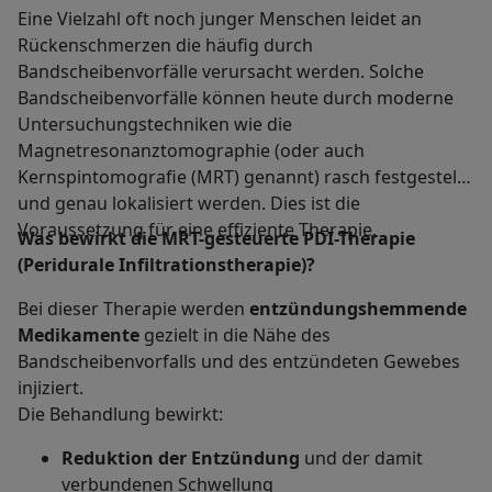
Eine Vielzahl oft noch junger Menschen leidet an
Rückenschmerzen die häufig durch
Bandscheibenvorfälle verursacht werden. Solche
Bandscheibenvorfälle können heute durch moderne
Untersuchungstechniken wie die
Magnetresonanztomographie (oder auch
Kernspintomografie (MRT) genannt) rasch festgestellt
und genau lokalisiert werden. Dies ist die
Voraussetzung für eine effiziente Therapie.
Was bewirkt die MRT-gesteuerte PDI-Therapie
(Peridurale Infiltrationstherapie)?
Bei dieser Therapie werden
entzündungshemmende
Medikamente
gezielt in die Nähe des
Bandscheibenvorfalls und des entzündeten Gewebes
injiziert.
Die Behandlung bewirkt:
Reduktion der Entzündung
und der damit
verbundenen Schwellung