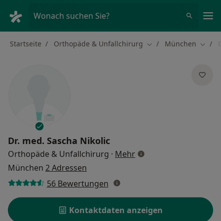
Ha
Wonach suchen Sie?
Startseite
Orthopäde & Unfallchirurg
München
Stadt ändern
Stadt 
Dr. med.
Sascha Nikolic
über Spezialisierungen
Orthopäde & Unfallchirurg
·
Mehr
München
2 Adressen
56 Bewertungen
Kontaktdaten anzeigen