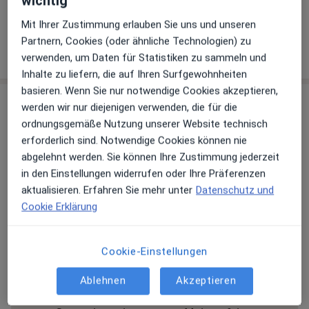
wichtig
089 3717...
Telefonnummer anzeigen
Mit Ihrer Zustimmung erlauben Sie uns und unseren
Partnern, Cookies (oder ähnliche Technologien) zu
Mehr Details anzeigen
über die Adresse
verwenden, um Daten für Statistiken zu sammeln und
Inhalte zu liefern, die auf Ihren Surfgewohnheiten
basieren. Wenn Sie nur notwendige Cookies akzeptieren,
Erfahrungen
werden wir nur diejenigen verwenden, die für die
ordnungsgemäße Nutzung unserer Website technisch
Bewerten
erforderlich sind. Notwendige Cookies können nie
abgelehnt werden. Sie können Ihre Zustimmung jederzeit
in den Einstellungen widerrufen oder Ihre Präferenzen
aktualisieren. Erfahren Sie mehr unter
Datenschutz und
56 Bewertungen
Cookie Erklärung
Jede einzelne Bewertungen ist wichtig. Wir
Cookie-Einstellungen
prüfen und moderieren Bewertungen
gemäß unserer Richtlinien. Erfahren Sie
Ablehnen
Akzeptieren
mehr über Bewertungen und wie wir