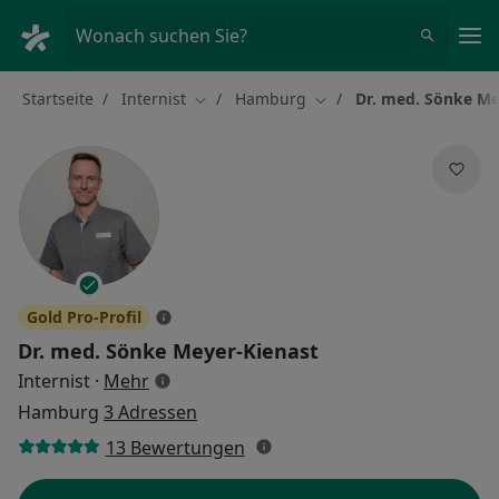
Ha
Wonach suchen Sie?
Startseite
Internist
Hamburg
Dr. med. Sönke Me
Stadt ändern
Stadt ändern
Gold Pro-Profil
Dr. med.
Sönke Meyer-Kienast
über Spezialisierungen
Internist
·
Mehr
Hamburg
3 Adressen
13 Bewertungen