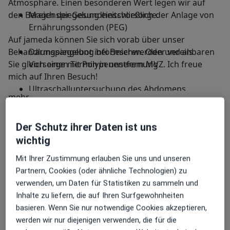
Atmosphäre. Einen besonderen Wert legen wir auf
den Bereich der Gesundheitsvorsorge.
Magenspiegelung einschließlich der Anlage von
Ernährungssonden (PEG)
Auf jameda können Sie sich vorab über unser
Behandlungsangebot informieren. Oder vereinbaren
Darmspiegelung bei Beschwerden und als
Sie gleich einen Termin in unserem MVZ. Ich freue
Vorsorge mit Polypenentfernung
mich auf Ihren Besuch!
Ultraschalluntersuchung des Abdomens,
Über mich
mehr
Ihr Dr. Sönke Meyer-Kienast
Retroperitoneums, Thorax und der Schilddrüse
Hauptsächlich behandelte Krankheiten
(Farb-)Duplexsonographie des Abdomens und
Der Schutz ihrer Daten ist uns
Reizdarm
Morbus Crohn
Bauchschmerzen
Retroperitoneums
wichtig
Bauchspeicheldrüsenentzündung
a11y_sr_more_diseases
Bauchspeicheldrüsenkrebs
Mit Ihrer Zustimmung erlauben Sie uns und unseren
+13
Kontrastmittelverstärkter Ultraschall (CEUS)
Partnern, Cookies (oder ähnliche Technologien) zu
insbesondere zur differentialdiagnostischen
verwenden, um Daten für Statistiken zu sammeln und
Konsultationsformate
Abklärung von Lebertumoren
Inhalte zu liefern, die auf Ihren Surfgewohnheiten
Persönlich
Standorte anzeigen (3)
basieren. Wenn Sie nur notwendige Cookies akzeptieren,
Ultraschallgesteuerte diagnostische und
Fotos und Videos
werden wir nur diejenigen verwenden, die für die
therapeutische Punktionen