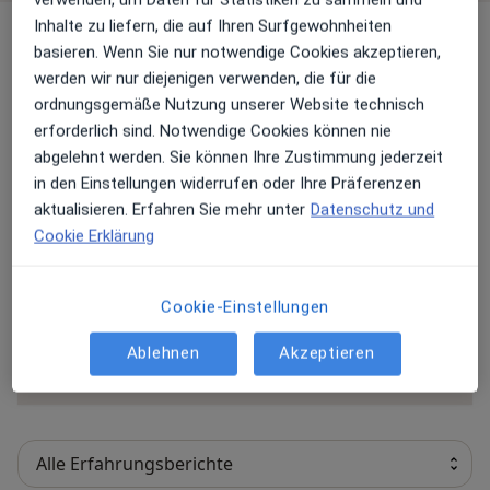
Inhalte zu liefern, die auf Ihren Surfgewohnheiten
Erfahrungen
basieren. Wenn Sie nur notwendige Cookies akzeptieren,
werden wir nur diejenigen verwenden, die für die
Bewerten
ordnungsgemäße Nutzung unserer Website technisch
erforderlich sind. Notwendige Cookies können nie
abgelehnt werden. Sie können Ihre Zustimmung jederzeit
in den Einstellungen widerrufen oder Ihre Präferenzen
49 Bewertungen
aktualisieren. Erfahren Sie mehr unter
Datenschutz und
Cookie Erklärung
Jede einzelne Bewertungen ist wichtig. Wir
prüfen und moderieren Bewertungen
Cookie-Einstellungen
gemäß unserer Richtlinien. Erfahren Sie
mehr über Bewertungen und wie wir
Ablehnen
Akzeptieren
Mehr übe
Sterne berechnen unter
Mehr erfahren