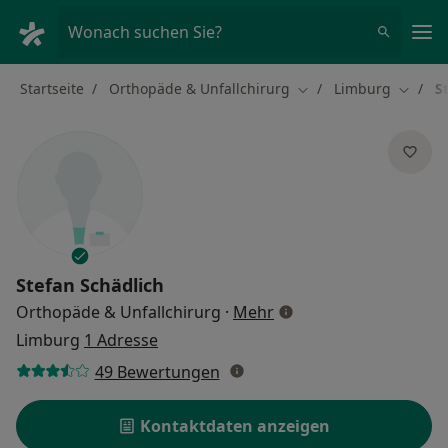
Ha
Wonach suchen Sie?
Startseite
Orthopäde & Unfallchirurg
Limburg
S
Stadt ändern
Stadt 
Stefan Schädlich
über Spezialisierungen
Orthopäde & Unfallchirurg
·
Mehr
Limburg
1 Adresse
49 Bewertungen
Kontaktdaten anzeigen