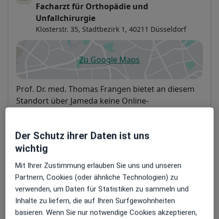
Facharzt für Orthopädie und
Unfallchirurgie
Klosterstr. 35,
Stadtbezirk 1
, 40211
Düsseldorf
Zu Google Maps
öffnet in einer neuen Registe
Verfügbarkeit
Prof. Dr. med. Thomas Frangen bietet an diesem
Standort über Jameda keine Online-
Terminbuchung an
Der Schutz ihrer Daten ist uns
Zahlungsmodalitäten (private Besuche)
wichtig
Akzeptierte Versicherungen
Mit Ihrer Zustimmung erlauben Sie uns und unseren
Details
Partnern, Cookies (oder ähnliche Technologien) zu
verwenden, um Daten für Statistiken zu sammeln und
Telefonnummer
Inhalte zu liefern, die auf Ihren Surfgewohnheiten
0211 1...
Telefonnummer anzeigen
basieren. Wenn Sie nur notwendige Cookies akzeptieren,