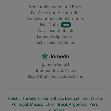
Premiumlösungen und Preise
Für Ärzte und Heilberufler
Für Gesundheitseinrichtungen
Noa Notes
neu
Wissensdatenbank
Jameda Help Center
Sicherheitsrichtlinien
Kontakt
Jameda - Startseite
Jameda GmbH
Brienner Straße 45 a-d
80333 München, Deutschland
öffnet in einer neuen Registerkarte
öffnet in einer neuen Registerkarte
öffnet in einer neuen Registerk
öffnet in einer neuen Reg
öffnet in ei
öffn
Polska
,
Türkiye
,
España
,
Italia
,
Deutschland
,
Česko
,
öffnet in einer neuen Registerkarte
öffnet in einer neuen Registerkarte
öffnet in einer neuen Register
öffnet in einer neuen R
öffnet in ei
öffnet
Portugal
,
México
,
Chile
,
Brasil
,
Argentina
,
Perú
,
öffnet in einer neuen Re
Colombia