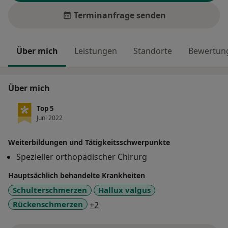
Terminanfrage senden
Über mich
Leistungen
Standorte
Bewertung
Über mich
Top 5
Juni 2022
Weiterbildungen und Tätigkeitsschwerpunkte
Spezieller orthopädischer Chirurg
Hauptsächlich behandelte Krankheiten
Schulterschmerzen
Hallux valgus
a11y_sr_more_diseases
Rückenschmerzen
+2