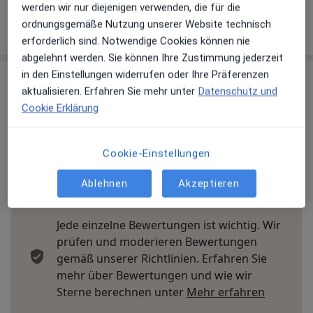
werden wir nur diejenigen verwenden, die für die
ordnungsgemäße Nutzung unserer Website technisch
Mehr Details anzeigen
über die Adresse
erforderlich sind. Notwendige Cookies können nie
abgelehnt werden. Sie können Ihre Zustimmung jederzeit
in den Einstellungen widerrufen oder Ihre Präferenzen
Erfahrungen
aktualisieren. Erfahren Sie mehr unter
Datenschutz und
Cookie Erklärung
Bewerten
Cookie-Einstellungen
60 Bewertungen
Ablehnen
Akzeptieren
Jede einzelne Bewertungen ist wichtig. Wir
prüfen und moderieren Bewertungen
gemäß unserer Richtlinien. Erfahren Sie
mehr über Bewertungen und wie wir
Mehr übe
Sterne berechnen unter
Mehr erfahren